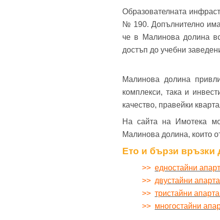
Образователната инфраст
№ 190. Допълнително има
че в Малинова долина вс
достъп до учебни заведен
Малинова долина привли
комплекси, така и инвес
качество, правейки кварт
На сайта на Имотека мо
Малинова долина, които о
Ето и бързи връзки 
>>
едностайни апар
>>
двустайни апарт
>>
тристайни апарт
>>
многостайни апа