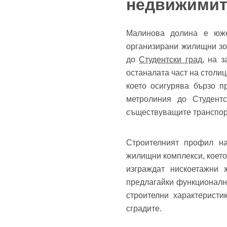
недвижимит
Теле
Забр
Малинова долина е юж
организирани жилищни зо
до
Студентски град
, на 
останалата част на столиц
което осигурява бързо 
метролиния до Студент
съществуващите транспор
Строителният профил н
жилищни комплекси, което
изграждат нискоетажни 
предлагайки функционалн
строителни характерист
сградите.