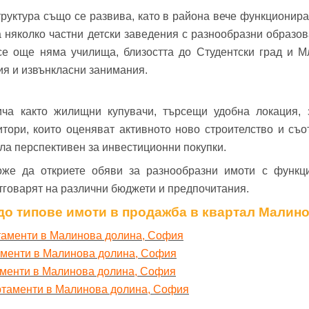
руктура също се развива, като в района вече функционира
 няколко частни детски заведения с разнообразни образов
е още няма училища, близостта до Студентски град и М
ия и извънкласни занимания.
ча както жилищни купувачи, търсещи удобна локация,
титори, които оценяват активното ново строителство и съ
ала перспективен за инвестиционни покупки.
же да откриете обяви за разнообразни имоти с функц
тговарят на различни бюджети и предпочитания.
до типове имоти в продажба в квартал Малин
таменти в Малинова долина, София
аменти в Малинова долина, София
аменти в Малинова долина, София
ртаменти в Малинова долина, София