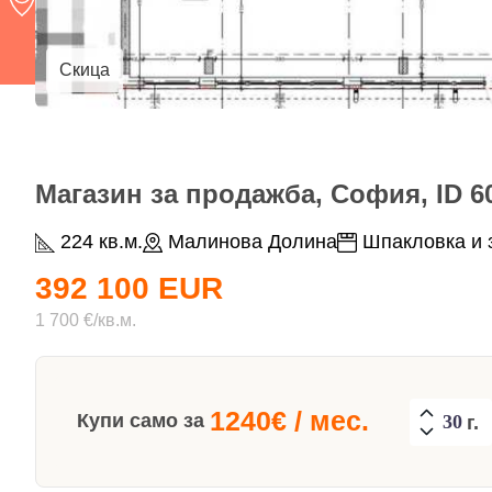
Скица
Магазин за продажба, София, ID 6
224 кв.м.
Малинова Долина
Шпакловка и 
392 100 EUR
1 700 €/кв.м.
1240
€ / мес.
Купи само за
г.