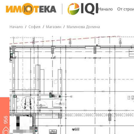
Начало
От стро
Начало
София
Магазин
Малинова Долина
956