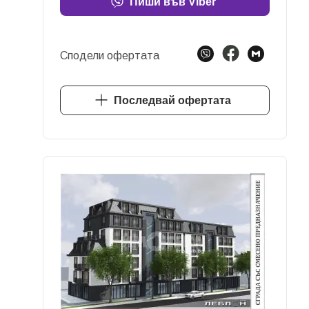
Пиши във Viber
Сподели офертата
Последвай офертата