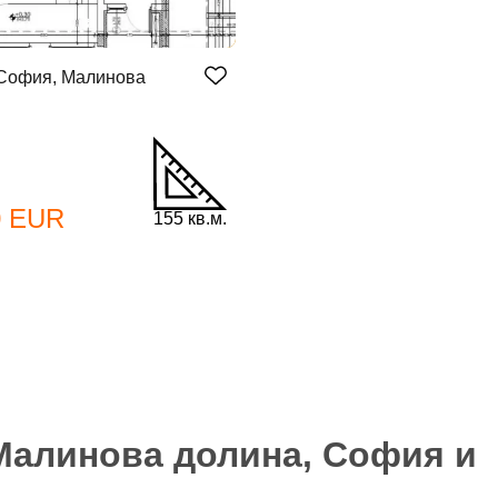
 София, Малинова
бре дошъл!
0 EUR
155 кв.м.
Вход
Регистрация
*
йл Адрес
л адрес*
Малинова долина, София и
ола
Вашето запитване стигна до нас. Ще