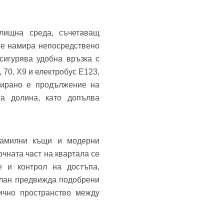
ищна среда, съчетаващ
се намира непосредствено
сигурява удобна връзка с
 70, Х9 и електробус E123,
нирано е продължение на
а долина, като допълва
фамилни къщи и модерни
чната част на квартала се
е и контрол на достъпа,
план предвижда подобрени
ично пространство между