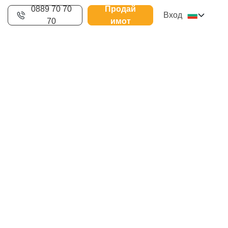
0889 70 70
Продай
Вход
70
имот