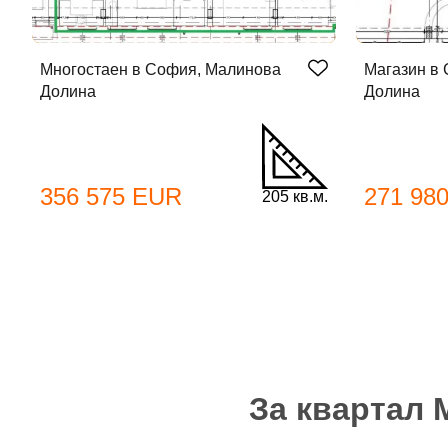
Многостаен в София, Малинова
Магазин в
Долина
Долина
До
356 575 EUR
271 98
205 кв.м.
Име
Име
Имей
За квартал 
Пар