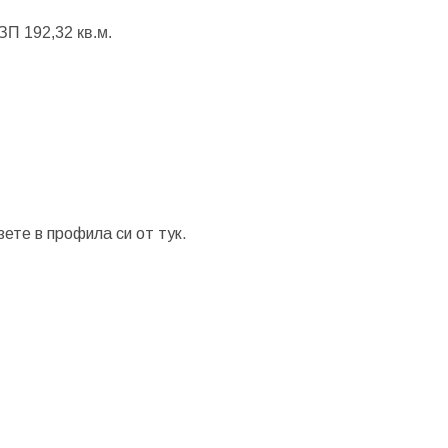
ЗП 192,32 кв.м.
зете в профила си от
тук.