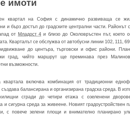
е имоти
фон*
се обадим възможно най-бързо.
авена парола?
▼
ен квартал на София с динамично развиваща се жил
ни и бърз достъп до градските централни части. Районът 
запад от
Младост 4
и близо до Околовръстен път, което о
Вход
ата. Кварталът се обслужва от автобусни линии 102, 111, 69,
придвижване до центъра, търговски и офис райони. Пла
ски град, чийто маршрут ще преминава през Малинов
Вход като гост
Заяви оглед
тни възможности.
или използвай профил
а квартала включва комбинация от традиционни едно
Вход с Google
Вход с Facebook
 създава балансирана и организирана градска среда. В изто
жилищни сгради до четири етажа с озеленени дворов
а и сигурна среда за живеене. Новият градоустройствен 
ики, с повече зелени площи и внимателно планирано ул