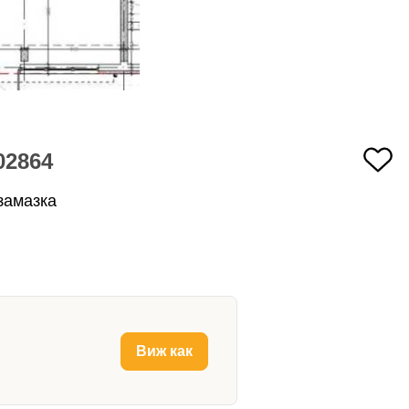
02864
замазка
Виж как