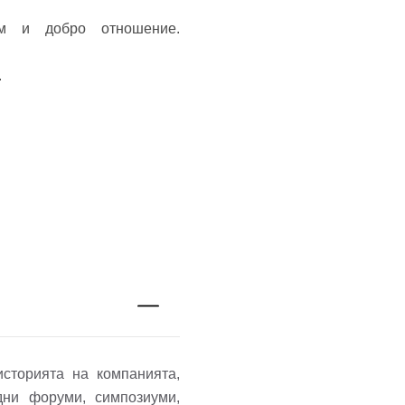
м и добро отношение.
.
сторията на компанията,
дни форуми, симпозиуми,