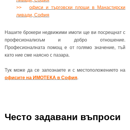
Парола
>>
офиси и търговски площи в Манастирски
ливади, София
Телефон*
Вашето запитване стигна до нас. Ще
▼
Нашите брокери недвижими имоти ще ви посрещнат с
се обадим възможно най-бързо.
Забравена парола?
професионализъм и добро отношение.
Професионалната помощ е от голямо значение, тъй
Вход
като ние сме наясно с пазара.
Тук може да се запознаете и с местоположението на
Вход като гост
офисите на ИМОТЕКА в София
.
или използвай профил
Вход с Google
Заяви оглед
Често задавани въпроси
Вход с Facebook