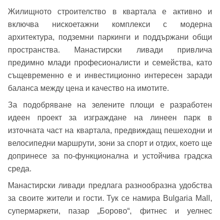
Жилищното строителство в квартала е активно и
включва нискоетажни комплекси с модерна
архитектура, подземни паркинги и поддържани общи
пространства. Манастирски ливади привлича
предимно млади професионалисти и семейства, като
същевременно е и инвестиционно интересен заради
баланса между цена и качество на имотите.
За подобряване на зелените площи е разработен
идеен проект за изграждане на линеен парк в
източната част на квартала, предвиждащ пешеходни и
велосипедни маршрути, зони за спорт и отдих, което ще
допринесе за по-функционална и устойчива градска
среда.
Манастирски ливади предлага разнообразна удобства
за своите жители и гости. Тук се намира Bulgaria Mall,
супермаркети, пазар „Борово“, фитнес и уелнес