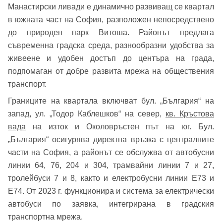
Манастирски ливади е динамично развиващ се квартал
в южната част на София, разположен непосредствено
до природен парк Витоша. Районът предлага
съвременна градска среда, разнообразни удобства за
живеене и удобен достъп до центъра на града,
подпомаган от добре развита мрежа на обществения
транспорт.
Границите на квартала включват бул. „България“ на
запад, ул. „Тодор Каблешков“ на север,
кв. Кръстова
вада
на изток и Околовръстен път на юг. Бул.
„България“ осигурява директна връзка с централните
части на София, а районът се обслужва от автобусни
линии 64, 76, 204 и 304, трамвайни линии 7 и 27,
тролейбуси 7 и 8, както и електробусни линии E73 и
E74. От 2023 г. функционира и система за електрически
автобуси по заявка, интегрирана в градския
транспортна мрежа.