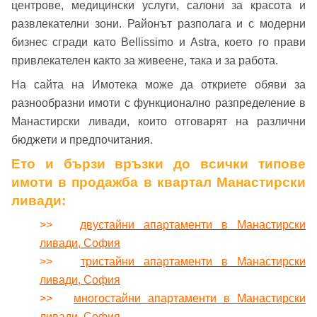
центрове, медицински услуги, салони за красота и
развлекателни зони. Районът разполага и с модерни
бизнес сгради като Bellissimo и Astra, което го прави
привлекателен както за живеене, така и за работа.
На сайта на Имотека може да откриете обяви за
разнообразни имоти с функционално разпределение в
Манастирски ливади, които отговарят на различни
бюджети и предпочитания.
Добре дошъл!
Ето и бързи връзки до всички типове
имоти в продажба в квартал Манастирски
ливади:
Вход
Регистрация
Име*
>>
двустайни апартаменти в Манастирски
ливади, София
Имейл Адрес
>>
тристайни апартаменти в Манастирски
ливади, София
Имейл адрес*
>>
многостайни апартаменти в Манастирски
ливади, София