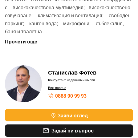
с: - висококачествена мултимедия; - висококачествено
озвучаване; - климатизация и вентилация; - свободен
паркинг; - канген вода; - микрофони; - съблекалня,
баня и тоалетнa
...
Прочети още
Станислав Фотев
Консултант недвижими имоти
Виж повече
0888 90 99 93
Заяви оглед
Задай ни въпрос