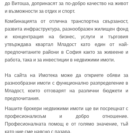
Добре дошъл!
до Витоша, допринасят за по-добро качество на живот
и възможности за отдих и спорт.
Комбинацията от отлична транспортна свързаност,
Вход
Регистрация
Име*
развита инфраструктура, разнообразен жилищен фонд
и концентрация на бизнес, услуги и търговия
Имейл Адрес
утвърждава квартал Младост като един от най-
предпочитаните райони в София както за живеене и
Имейл адрес*
работа, така и за инвестиции в недвижими имоти.
Парола
На сайта на Имотека може да откриете обяви за
разнообразни имоти с функционално разпределение в
Телефон*
Младост, които отговарят на различни бюджети и
Вашето запитване стигна до нас. Ще
предпочитания.
▼
се обадим възможно най-бързо.
Забравена парола?
Нашите брокери недвижими имоти ще ви посрещнат с
професионализъм и добро отношение.
Вход
Професионалната помощ е от голямо значение, тъй
като ние сме наясно с пазара.