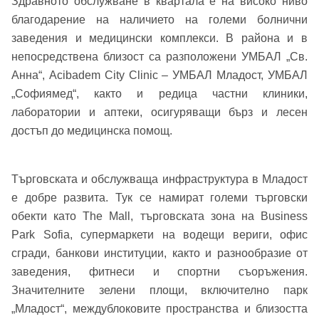
Здравното обслужване в квартала е на високо ниво
благодарение на наличието на големи болнични
заведения и медицински комплекси. В района и в
непосредствена близост са разположени УМБАЛ „Св.
Анна“, Acibadem City Clinic – УМБАЛ Младост, УМБАЛ
„Софиямед“, както и редица частни клиники,
лаборатории и аптеки, осигуряващи бърз и лесен
достъп до медицинска помощ.
Търговската и обслужваща инфраструктура в Младост
е добре развита. Тук се намират големи търговски
обекти като The Mall, търговската зона на Business
Park Sofia, супермаркети на водещи вериги, офис
сгради, банкови институции, както и разнообразие от
заведения, фитнеси и спортни съоръжения.
Значителните зелени площи, включително парк
„Младост“, междублоковите пространства и близостта