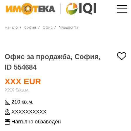
Начало
София
Офис
Младост 1а
Офис за продажба, София,
ID 554684
XXX EUR
XXX €/кв.м.
210 кв.м.
XXXXXXXXXX
Напълно обзаведен