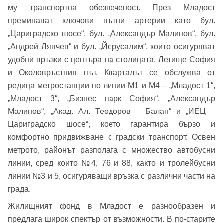
му транспортна обезпеченост. През Младост
преминават ключови пътни артерии като бул.
„Цариградско шосе“, бул. „Александър Малинов“, бул.
„Андрей Ляпчев“ и бул. „Йерусалим“, които осигуряват
удобни връзки с центъра на столицата, Летище София
и Околовръстния път. Кварталът се обслужва от
редица метростанции по линии М1 и М4 – „Младост 1“,
„Младост 3“, „Бизнес парк София“, „Александър
Малинов“, „Акад. Ал. Теодоров – Балан“ и „ИЕЦ –
Цариградско шосе“, което гарантира бързо и
комфортно придвижване с градски транспорт. Освен
метрото, районът разполага с множество автобусни
линии, сред които №4, 76 и 88, както и тролейбусни
линии №3 и 5, осигуряващи връзка с различни части на
града.
Жилищният фонд в Младост е разнообразен и
предлага широк спектър от възможности. В по-старите