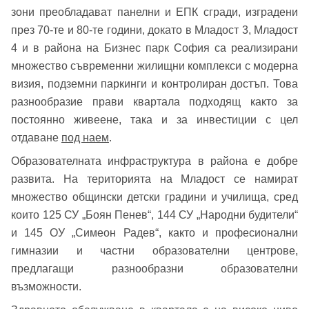
зони преобладават панелни и ЕПК сгради, изградени
през 70-те и 80-те години, докато в Младост 3, Младост
4 и в района на Бизнес парк София са реализирани
множество съвременни жилищни комплекси с модерна
визия, подземни паркинги и контролиран достъп. Това
разнообразие прави квартала подходящ както за
постоянно живеене, така и за инвестиции с цел
отдаване
под наем
.
Образователната инфраструктура в района е добре
развита. На територията на Младост се намират
множество общински детски градини и училища, сред
които 125 СУ „Боян Пенев“, 144 СУ „Народни будители“
и 145 ОУ „Симеон Радев“, както и професионални
гимназии и частни образователни центрове,
предлагащи разнообразни образователни
възможности.