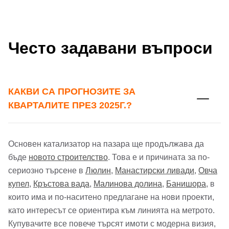
Често задавани въпроси
КАКВИ СА ПРОГНОЗИТЕ ЗА
КВАРТАЛИТЕ ПРЕЗ 2025Г.?
Добре дошъл!
Основен катализатор на пазара ще продължава да
бъде
новото строителство
. Това е и причината за по-
сериозно търсене в
Люлин
,
Манастирски ливади
,
Овча
Вход
Регистрация
Име*
купел
,
Кръстова вада
,
Малинова долина
,
Банишора
, в
които има и по-наситено предлагане на нови проекти,
Имейл Адрес
като интересът се ориентира към линията на метрото.
Купувачите все повече търсят имоти с модерна визия,
Имейл адрес*