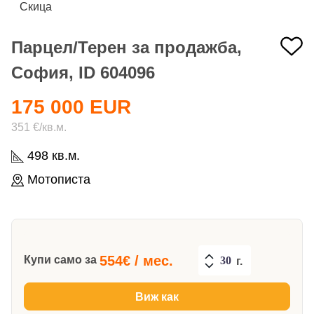
Скица
Парцел/Терен за продажба,
София, ID 604096
175 000 EUR
351 €/кв.м.
498 кв.м.
Мотописта
554
€ / мес.
Купи само за
г.
Виж как