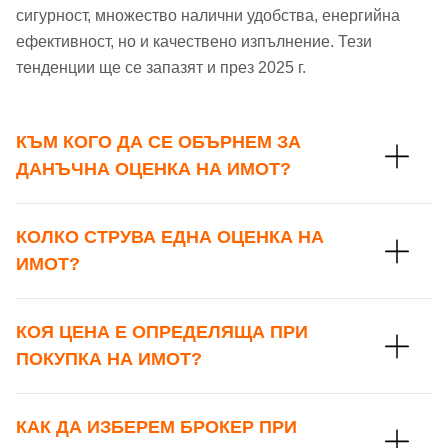
сигурност, множество налични удобства, енергийна
ефективност, но и качествено изпълнение. Тези
Парола
тенденции ще се запазят и през 2025 г.
Телефон*
Вашето запитване стигна до нас. Ще
КЪМ КОГО ДА СЕ ОБЪРНЕМ ЗА
▼
се обадим възможно най-бързо.
Забравена парола?
ДАНЪЧНА ОЦЕНКА НА ИМОТ?
Вход
КОЛКО СТРУВА ЕДНА ОЦЕНКА НА
ИМОТ?
Вход като гост
или използвай профил
КОЯ ЦЕНА Е ОПРЕДЕЛЯЩА ПРИ
ПОКУПКА НА ИМОТ?
Вход с Google
Заяви оглед
КАК ДА ИЗБЕРЕМ БРОКЕР ПРИ
Вход с Facebook