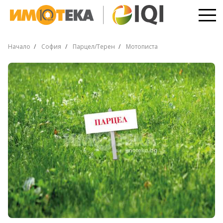
Начало
София
Парцел/Терен
Мотописта