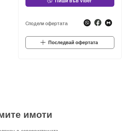
Пиши във Viber
Сподели офертата
Последвай офертата
мите имоти