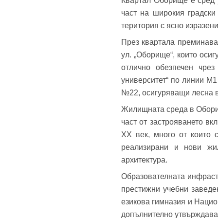
Квартал Оборище е сред 
част на широкия градски
територия с ясно изразен
През квартала преминават
ул. „Оборище“, които оси
отлично обезпечен чрез
университет“ по линии М1
№22, осигуряващи лесна в
Жилищната среда в Оборищ
част от застрояването вк
XX век, много от които 
реализирани и нови жи
архитектура.
Образователната инфрастр
престижни учебни заведе
езикова гимназия и Наци
допълнително утвърждава 