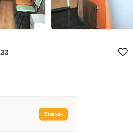
133
Виж как