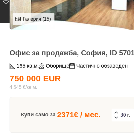
Галерия (15)
Офис за продажба, София, ID 570
165 кв.м.
Оборище
Частично обзаведен
750 000 EUR
4 545 €/кв.м.
2371
€ / мес.
Купи само за
г.