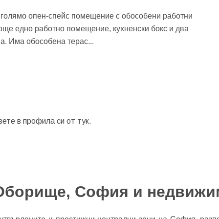
, голямо опен-спейс помещение с обособени работни
, още едно работно помещение, кухненски бокс и два
ва. Има обособена терас
...
зете в профила си от
тук.
 Оборище, София и недвижи