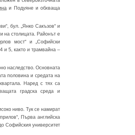
оложен в североизточната
ина
и Подуяне и обхваща
и“, бул. „Янко Сакъзов“ и
и на столицата. Районът е
Орлов мост“ и „Софийски
 и 5, както и трамвайна –
рно наследство. Основната
ата половина и средата на
квартала. Наред с тях са
ващата градска среда и
соко ниво. Тук се намират
прилов“, Първа английска
до Софийския университет