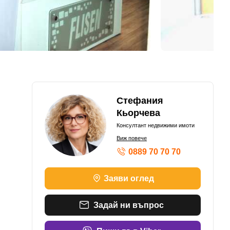
Стефания
Кьорчева
Консултант недвижими имоти
Виж повече
0889 70 70 70
Заяви оглед
Задай ни въпрос