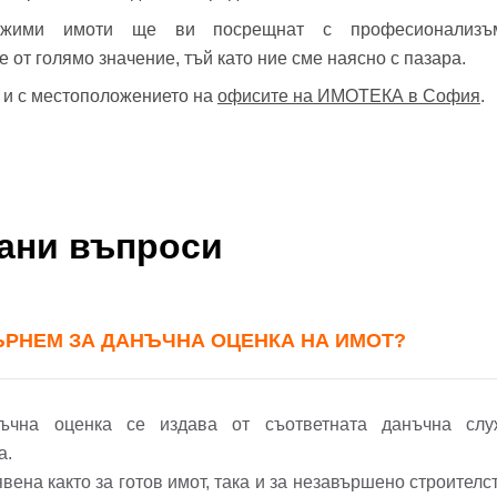
ижими имоти ще ви посрещнат с професионализъ
Вход
от голямо значение, тъй като ние сме наясно с пазара.
е и с местоположението на
офисите на ИМОТЕКА в София
.
Вход като гост
Заяви оглед
или използвай профил
Вход с Google
Вход с Facebook
вани въпроси
ЪРНЕМ ЗА ДАНЪЧНА ОЦЕНКА НА ИМОТ?
анъчна оценка се издава от съответната данъчна с
а.
вена както за готов имот, така и за незавършено строителс