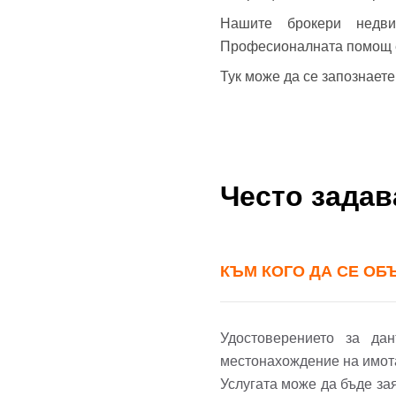
Нашите брокери недв
Професионалната помощ е 
Тук може да се запознает
Често зада
КЪМ КОГО ДА СЕ ОБ
Удостоверението за д
местонахождение на имот
Услугата може да бъде зая