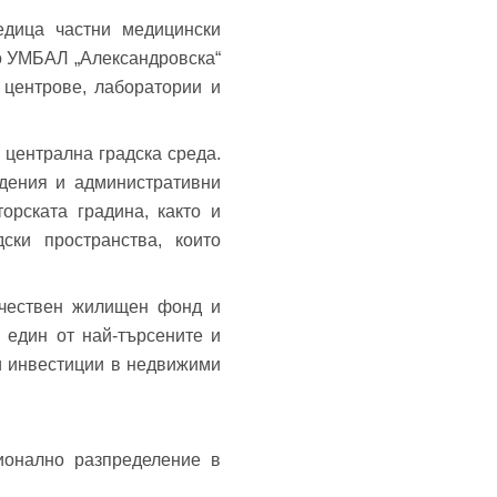
едица частни медицински
о УМБАЛ „Александровска“
 центрове, лаборатории и
централна градска среда.
едения и административни
орската градина, както и
ски пространства, които
качествен жилищен фонд и
 един от най-търсените и
и инвестиции в недвижими
ионално разпределение в