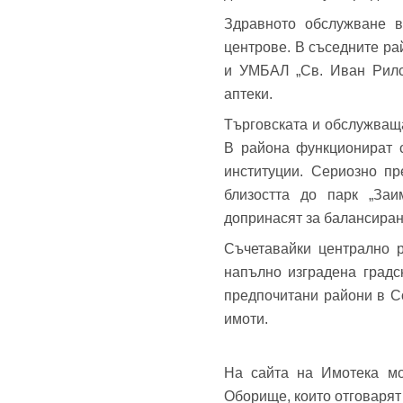
Здравното обслужване в
центрове. В съседните р
и УМБАЛ „Св. Иван Рилск
До
аптеки.
Търговската и обслужващ
В района функционират с
Име
институции. Сериозно пр
близостта до парк „Заи
Име
допринасят за балансиран
Съчетавайки централно р
Имей
напълно изградена градс
Пар
предпочитани райони в С
имоти.
Теле
На сайта на Имотека мо
Забр
Оборище, които отговарят