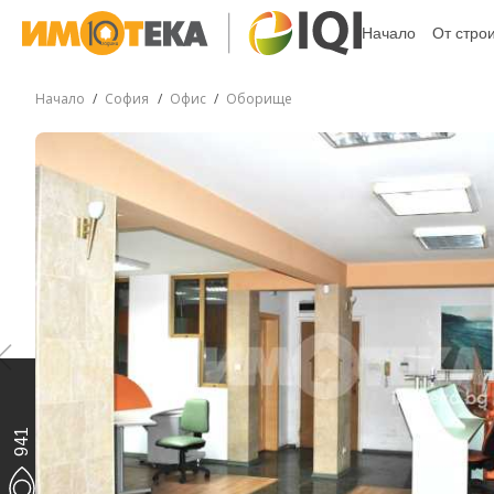
Начало
От стро
Начало
София
Офис
Оборище
941