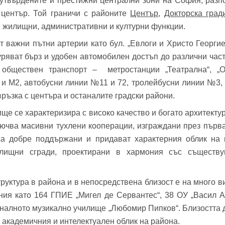
утвърдените и престижни централни зони на София, разп
 център. Той граничи с районите
Център
,
Докторска град
и жилищни, административни и културни функции.
 важни пътни артерии като бул. „Евлоги и Христо Георгиев
гуряват бърз и удобен автомобилен достъп до различни част
 обществен транспорт – метростанции „Театрална“, „
 и М2, автобусни линии №11 и 72, тролейбусни линии №3, 4
ръзка с центъра и останалите градски райони.
е се характеризира с високо качество и богато архитекту
лючва масивни тухлени кооперации, изграждани през първ
са добре поддържани и придават характерния облик на 
лищни сгради, проектирани в хармония със съществу
уктура в района и в непосредствена близост е на много ви
ния като 164 ГПИЕ „Мигел де Сервантес“, 38 ОУ „Васил А
оналното музикално училище „Любомир Пипков“. Близостта 
академичния и интелектуален облик на района.