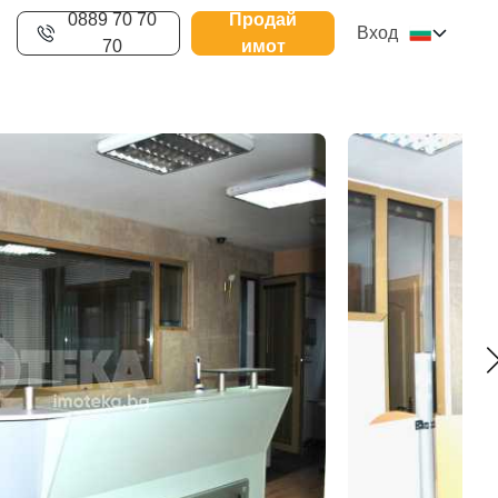
0889 70 70
Продай
Вход
70
имот