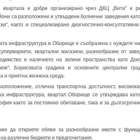
 квартала е добре организирано чрез ДКЦ „Вита“ и р
айони са разположени и утвърдени болнични заведения кат
и“, както и специализирани диагностично-консултативни
бре дошъл!
ата инфраструктура в Оборище е съобразена с нуждите на 
Вход
Регистрация
упермаркети, квартални магазини, разнообразие от зав
*
едимство е наличието на зелени пространства като Докт
мов“, Борисовата градина и основните централни град
йл Адрес
а и приятна жизнена среда.
азположение, отлична транспортна достъпност, високо
л адрес*
ка инфраструктура, квартал Оборище се утвърждава като
ола
офия както за постоянно обитаване, така и за дългосрочн
Вашето запитване стигна до нас. Ще
фон*
се обадим възможно най-бързо.
же да откриете обяви за разнообразни имоти с функц
авена парола?
▼
 на различни бюджети и предпочитания.