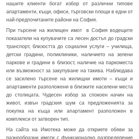
нашите клиенти богат избор от различни типове
апартаменти, къщи, офиси, търговски площи в едни от
най-предпочитаните райони на София.
При търсене на жилищен имот в София водещите
показатели на купувачите са лесен достъп до градски
транспорт, близостта до социални услуги – училища,
детски градини, поликлиники, наличието на зелени
паркове и градини в близост, наличие на паркоместа
или възможност за закупуване на такива. Наблюдава
се засилено търсене на жилищни имоти – къщи и
апартаменти разположени в близките населени места
до столицата. Чудесен избор за спокоен начин на
живот, извън градския шум са предложенията за
покупка на къща или апартамент разположен в
комплекси от затворен тип.
На сайта на Имотека може да откриете обяви за
разнообразни имоти с функционално разпределение