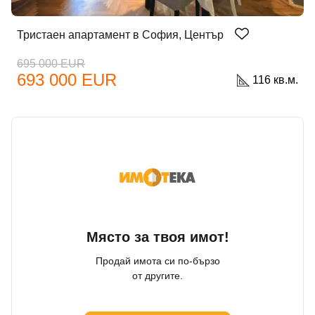
Тристаен апартамент в София, Център
695 000 EUR
693 000 EUR
116 кв.м.
Добре дошъл!
Място за твоя имот!
Продай имота си по-бързо
Вход
Регистрация
от другите.
Имейл Адрес