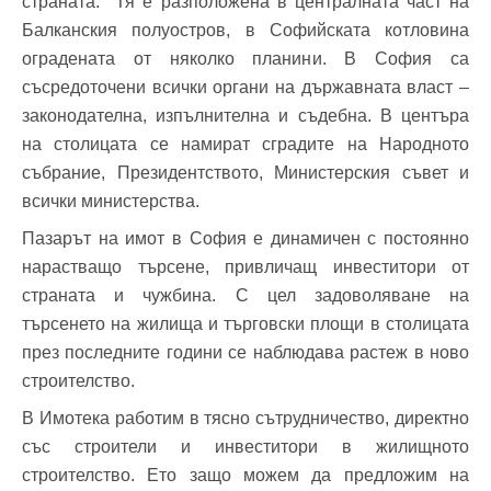
страната. Тя е разположена в централната част на
Балканския полуостров, в Софийската котловина
оградената от няколко планини. В София са
съсредоточени всички органи на държавната власт –
законодателна, изпълнителна и съдебна. В центъра
на столицата се намират сградите на Народното
събрание, Президентството, Министерския съвет и
всички министерства.
Пазарът на имот в София е динамичен с постоянно
нарастващо търсене, привличащ инвеститори от
страната и чужбина. С цел задоволяване на
търсенето на жилища и търговски площи в столицата
през последните години се наблюдава растеж в ново
строителство.
В Имотека работим в тясно сътрудничество, директно
със строители и инвеститори в жилищното
строителство. Ето защо можем да предложим на