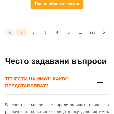
Пусни обява на сайта
Парола
1
2
3
4
5
...
225
(current)
Забравена парола?
Често задавани въпроси
Вход
ТЕЖЕСТИ НА ИМОТ: КАКВО
ПРЕДСТАВЛЯВАТ?
Вход като гост
или използвай профил
В своята същност те представляват права на
Вход с Google
различни от собственика лица върху дадения имот.