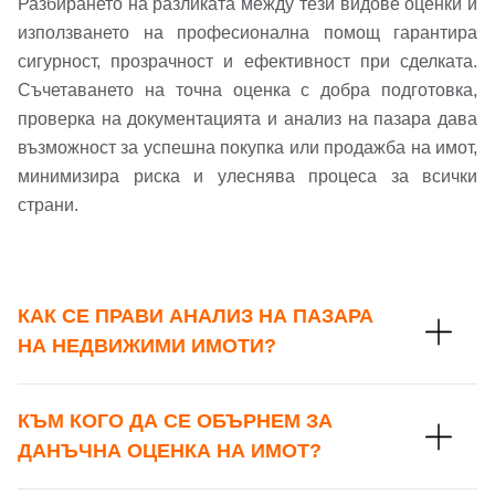
Разбирането на разликата между тези видове оценки и
се обадим възможно най-бързо.
Забравена парола?
използването на професионална помощ гарантира
сигурност, прозрачност и ефективност при сделката.
Вход
Съчетаването на точна оценка с добра подготовка,
проверка на документацията и анализ на пазара дава
възможност за успешна покупка или продажба на имот,
Вход като гост
минимизира риска и улеснява процеса за всички
страни.
или използвай профил
Вход с Google
Заяви оглед
КАК СЕ ПРАВИ АНАЛИЗ НА ПАЗАРА
Вход с Facebook
НА НЕДВИЖИМИ ИМОТИ?
КЪМ КОГО ДА СЕ ОБЪРНЕМ ЗА
ДАНЪЧНА ОЦЕНКА НА ИМОТ?