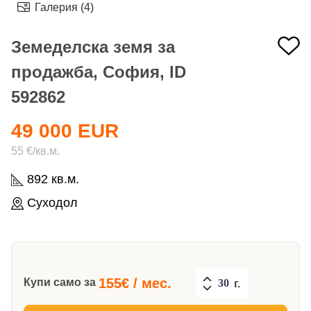
Галерия (4)
Земеделска земя за
продажба, София, ID
592862
49 000 EUR
55 €/кв.м.
892 кв.м.
Суходол
155
€ / мес.
Купи само за
г.