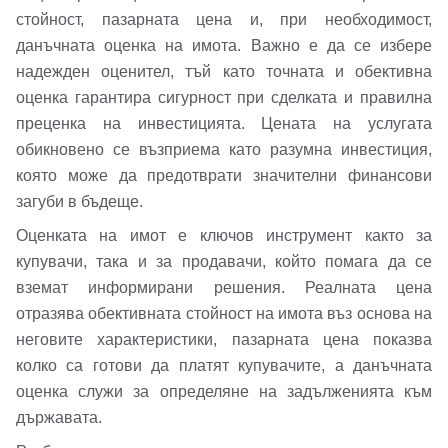
стойност, пазарната цена и, при необходимост,
данъчната оценка на имота. Важно е да се избере
надежден оценител, тъй като точната и обективна
оценка гарантира сигурност при сделката и правилна
Добре дошъл!
преценка на инвестицията. Цената на услугата
обикновено се възприема като разумна инвестиция,
която може да предотврати значителни финансови
Вход
загуби в бъдеще.
Регистрация
Име*
Оценката на имот е ключов инструмент както за
Имейл Адрес
купувачи, така и за продавачи, който помага да се
вземат информирани решения. Реалната цена
Имейл адрес*
отразява обективната стойност на имота въз основа на
неговите характеристики, пазарната цена показва
Парола
колко са готови да платят купувачите, а данъчната
оценка служи за определяне на задълженията към
Телефон*
държавата.
Вашето запитване стигна до нас. Ще
▼