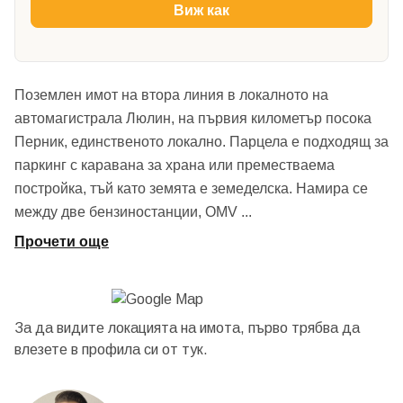
Виж как
Поземлен имот на втора линия в локалното на
автомагистрала Люлин, на първия километър посока
Перник, единственото локално. Парцела е подходящ за
паркинг с каравана за храна или преместваема
постройка, тъй като земята е земеделска. Намира се
между две бензиностанции, OMV
...
Прочети още
За да видите локацията на имота, първо трябва да
влезете в профила си от
тук.