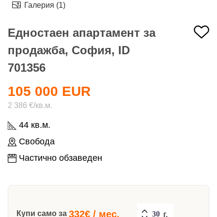
Галерия (1)
Едностаен апартамент за
продажба, София, ID
701356
105 000 EUR
2 386 €/кв.м.
44 кв.м.
Свобода
Частично обзаведен
332
€ / мес.
Купи само за
г.