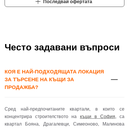
Последвай офертата
Често задавани въпроси
КОЯ Е НАЙ-ПОДХОДЯЩАТА ЛОКАЦИЯ
ЗА ТЪРСЕНЕ НА КЪЩИ ЗА
ПРОДАЖБА?
Добре дошъл!
Сред най-предпочитаните квартали, в които се
Вход
Регистрация
Име*
концентрира строителството на
къщи в София
, са
квартал Бояна, Драгалевци, Симеоново, Малинова