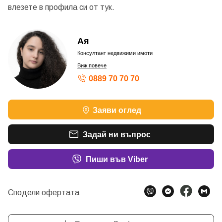
влезете в профила си от
тук.
Ая
Консултант недвижими имоти
Виж повече
0889 70 70 70
Заяви оглед
Задай ни въпрос
Пиши във Viber
Сподели офертата