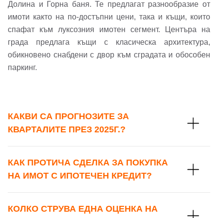
Имейл Адрес
Долина и Горна баня. Те предлагат разнообразие от
имоти както на по-достъпни цени, така и къщи, които
Имейл адрес*
спафат към луксозния имотен сегмент. Центъра на
града предлага къщи с класическа архитектура,
Парола
обикновено снабдени с двор към сградата и обособен
паркинг.
Телефон*
Вашето запитване стигна до нас. Ще
▼
се обадим възможно най-бързо.
Забравена парола?
КАКВИ СА ПРОГНОЗИТЕ ЗА
Вход
КВАРТАЛИТЕ ПРЕЗ 2025Г.?
КАК ПРОТИЧА СДЕЛКА ЗА ПОКУПКА
Вход като гост
НА ИМОТ С ИПОТЕЧЕН КРЕДИТ?
или използвай профил
Вход с Google
КОЛКО СТРУВА ЕДНА ОЦЕНКА НА
Заяви оглед