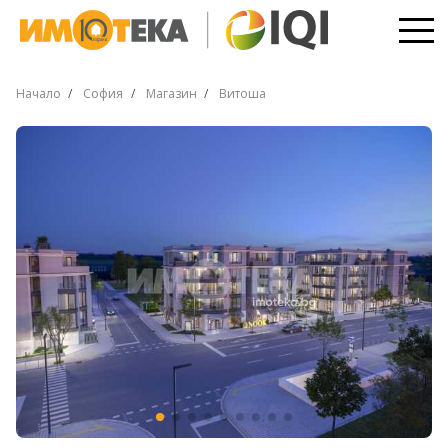
Начало
София
Магазин
Витоша