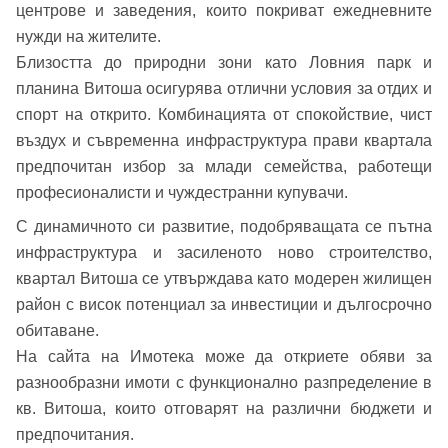
центрове и заведения, които покриват ежедневните
нужди на жителите.
Близостта до природни зони като Ловния парк и
Вход като гост
планина Витоша осигурява отлични условия за отдих и
спорт на открито. Комбинацията от спокойствие, чист
или използвай профил
въздух и съвременна инфраструктура прави квартала
Вход с Google
предпочитан избор за млади семейства, работещи
Заяви оглед
професионалисти и чуждестранни купувачи.
Вход с Facebook
С динамичното си развитие, подобряващата се пътна
инфраструктура и засиленото ново строителство,
квартал Витоша се утвърждава като модерен жилищен
район с висок потенциал за инвестиции и дългосрочно
обитаване.
На сайта на Имотека може да откриете обяви за
разнообразни имоти с функционално разпределение в
кв. Витоша, които отговарят на различни бюджети и
предпочитания.