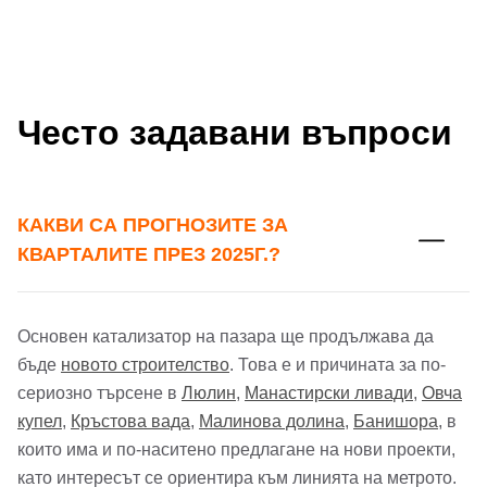
Често задавани въпроси
КАКВИ СА ПРОГНОЗИТЕ ЗА
КВАРТАЛИТЕ ПРЕЗ 2025Г.?
Основен катализатор на пазара ще продължава да
бъде
новото строителство
. Това е и причината за по-
сериозно търсене в
Люлин
,
Манастирски ливади
,
Овча
купел
,
Кръстова вада
,
Малинова долина
,
Банишора
, в
които има и по-наситено предлагане на нови проекти,
като интересът се ориентира към линията на метрото.