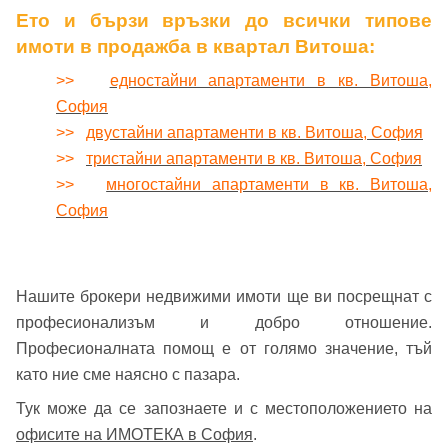
Ето и бързи връзки до всички типове
имоти в продажба в квартал Витоша:
>>
едностайни апартаменти в кв. Витоша,
София
>>
двустайни апартаменти в кв. Витоша, София
>>
тристайни апартаменти в кв. Витоша, София
>>
многостайни апартаменти в кв. Витоша,
София
Нашите брокери недвижими имоти ще ви посрещнат с
професионализъм и добро отношение.
Професионалната помощ е от голямо значение, тъй
като ние сме наясно с пазара.
Тук може да се запознаете и с местоположението на
офисите на ИМОТЕКА в София
.