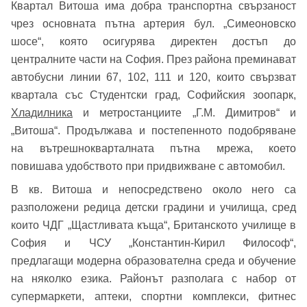
Квартал Витоша има добра транспортна свързаност
чрез основната пътна артерия бул. „Симеоновско
Добре дошъл!
шосе“, която осигурява директен достъп до
централните части на София. През района преминават
автобусни линии 67, 102, 111 и 120, които свързват
Вход
Регистрация
Име*
квартала със Студентски град, Софийския зоопарк,
Хладилника
и метростанциите „Г.М. Димитров“ и
Имейл Адрес
„Витоша“. Продължава и постепенното подобряване
на вътрешнокварталната пътна мрежа, което
Имейл адрес*
повишава удобството при придвижване с автомобил.
В кв. Витоша и непосредствено около него са
Парола
разположени редица детски градини и училища, сред
които ЧДГ „Щастливата къща“, Британското училище в
Телефон*
София и ЧСУ „Константин-Кирил Философ“,
Вашето запитване стигна до нас. Ще
▼
предлагащи модерна образователна среда и обучение
се обадим възможно най-бързо.
Забравена парола?
на няколко езика. Районът разполага с набор от
супермаркети, аптеки, спортни комплекси, фитнес
Вход