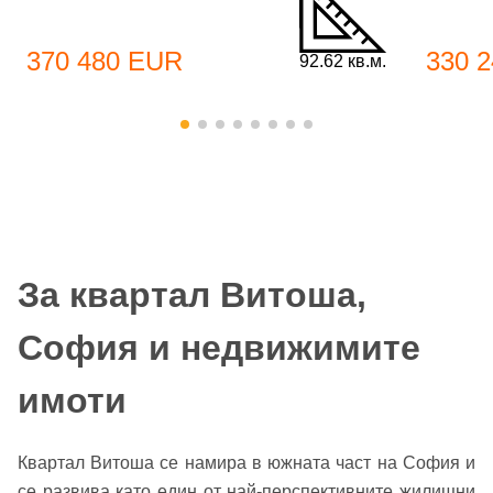
370 480 EUR
330 
92.62 кв.м.
За квартал Витоша,
София и недвижимите
имоти
Квартал Витоша се намира в южната част на София и
се развива като един от най-перспективните жилищни