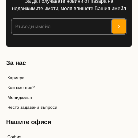
За да получавате новини от пазара на
недвижимите имоти, моля впишете Вашия имейл
За нас
Кариери
Кои сме ние?
Мениджмънт
Често задавани въпроси
Нашите офиси
София