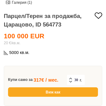
Галерия (1)
Парцел/Терен за продажба,
Царацово, ID 564773
100 000 EUR
20 €/кв.м.
5000 кв.м.
317
€ / мес.
Купи само за
г.
Виж как