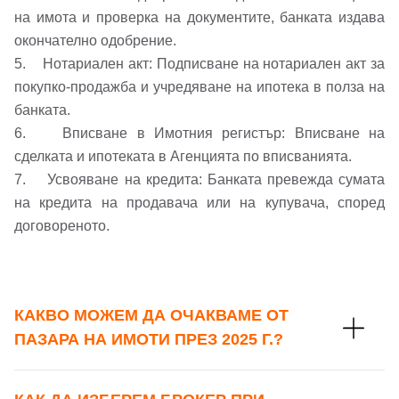
Име*
на имота и проверка на документите, банката издава
окончателно одобрение.
Имейл Адрес
5. Нотариален акт: Подписване на нотариален акт за
покупко-продажба и учредяване на ипотека в полза на
Имейл адрес*
банката.
6. Вписване в Имотния регистър: Вписване на
Парола
сделката и ипотеката в Агенцията по вписванията.
7. Усвояване на кредита: Банката превежда сумата
Телефон*
Вашето запитване стигна до нас. Ще
на кредита на продавача или на купувача, според
▼
договореното.
се обадим възможно най-бързо.
Забравена парола?
Вход
КАКВО МОЖЕМ ДА ОЧАКВАМЕ ОТ
ПАЗАРА НА ИМОТИ ПРЕЗ 2025 Г.?
Вход като гост
или използвай профил