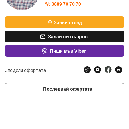
0889 70 70 70
Заяви оглед
Задай ни въпрос
Пиши във Viber
Сподели офертата
Последвай офертата