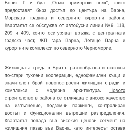
Борис I“ и бул. „Осми приморски полк“, които
предоставят бърз достъп до центъра на Варна,
Морската градина и северните курортни райони.
Кварталът се обслужва от автобусни линии №9, 118,
209 и 409, които осигуряват връзка с централната
градска част, ЖП гара Варна, Летище Варна и
курортните комплекси по северното Черноморие.
Жилищната среда в Бриз е разнообразна и включва
по-стари тухлени кооперации, еднофамилни къщи и
значителен брой новопостроени жилищни сгради и
комплекси с модерна архитектура.
Новото
строителство
в района се отличава с високо качество
на изпълнение, подземни паркинги, контролиран
достъп и функционални вътрешни разпределения.
Кварталът попада във високия ценови сегмент на
жилищния пазар във Варна, като интересът остава