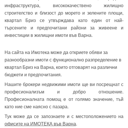
инфраструктура, висококачествено жилищно
Парола
строителство и близост до морето и зелените площи,
квартал Бриз се утвърждава като един от най-
Телефон*
Вашето запитване стигна до нас. Ще
търсените и предпочитани райони за живеене и
▼
инвестиции в жилищни имоти във Варна.
се обадим възможно най-бързо.
Забравена парола?
На сайта на Имотека може да откриете обяви за
Вход
разнообразни имоти с функционално разпределение в
квартал Бриз на Варна, които отговарят на различни
бюджети и предпочитания.
Вход като гост
Нашите брокери недвижими имоти ще ви посрещнат с
или използвай профил
професионализъм и добро отношение.
Професионалната помощ е от голямо значение, тъй
Вход с Google
Заяви оглед
като ние сме наясно с пазара.
Тук може да се запознаете и с местоположението на
Вход с Facebook
офисите на ИМОТЕКА във Варна
.