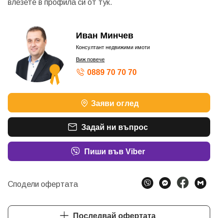
влезете в профила си от
тук.
Иван Минчев
Консултант недвижими имоти
Виж повече
0889 70 70 70
ШАМПИОН ПО ОБОРОТ - БРОНЗОВ КОНСУЛТАНТ
Заяви оглед
ШАМПИОН ПО ОБОРОТ – ЗЛАТЕН КОНСУЛТАНТ 2
ШАМПИОН ПО ОБОРОТ – БРОНЗОВ КОНСУЛТАНТ
Задай ни въпрос
Пиши във Viber
Сподели офертата
Последвай офертата