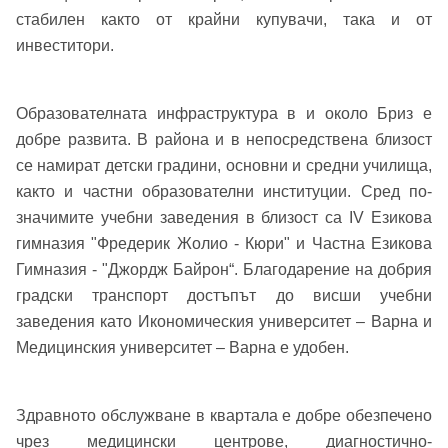
стабилен както от крайни купувачи, така и от
инвеститори.
Образователната инфраструктура в и около Бриз е
добре развита. В района и в непосредствена близост
се намират детски градини, основни и средни училища,
както и частни образователни институции. Сред по-
значимите учебни заведения в близост са IV Езикова
гимназия "Фредерик Жолио - Кюри" и Частна Езикова
Гимназия - "Джордж Байрон“. Благодарение на добрия
градски транспорт достъпът до висши учебни
заведения като Икономическия университет – Варна и
Медицинския университет – Варна е удобен.
Здравното обслужване в квартала е добре обезпечено
чрез медицински центрове, диагностично-