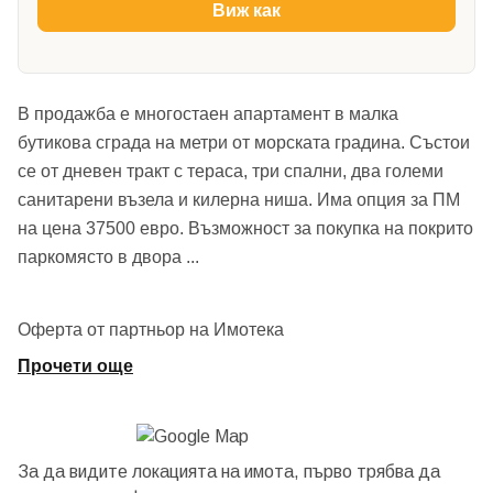
Виж как
В продажба е многостаен апартамент в малка
бутикова сграда на метри от морската градина. Състои
се от дневен тракт с тераса, три спални, два големи
санитарени възела и килерна ниша. Има опция за ПМ
на цена 37500 евро. Възможност за покупка на покрито
паркомясто в двора
...
Оферта от партньор на Имотека
Прочети още
За да видите локацията на имота, първо трябва да