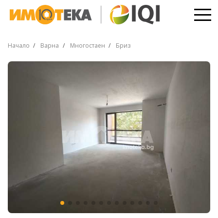
Начало
Варна
Многостаен
Бриз