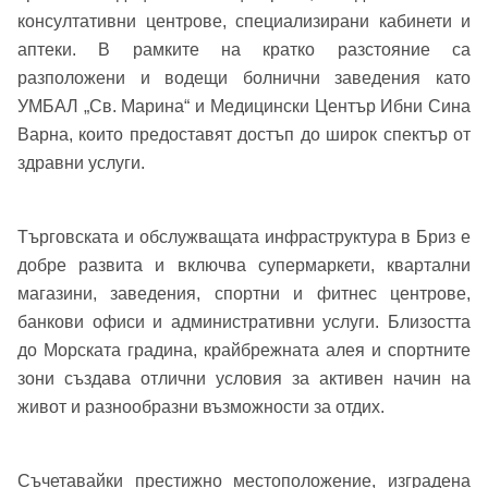
консултативни центрове, специализирани кабинети и
аптеки. В рамките на кратко разстояние са
разположени и водещи болнични заведения като
УМБАЛ „Св. Марина“ и Медицински Център Ибни Сина
Варна, които предоставят достъп до широк спектър от
здравни услуги.
Търговската и обслужващата инфраструктура в Бриз е
Добре дошъл!
добре развита и включва супермаркети, квартални
магазини, заведения, спортни и фитнес центрове,
банкови офиси и административни услуги. Близостта
Вход
Регистрация
до Морската градина, крайбрежната алея и спортните
Име*
зони създава отлични условия за активен начин на
живот и разнообразни възможности за отдих.
Имейл Адрес
Имейл адрес*
Съчетавайки престижно местоположение, изградена