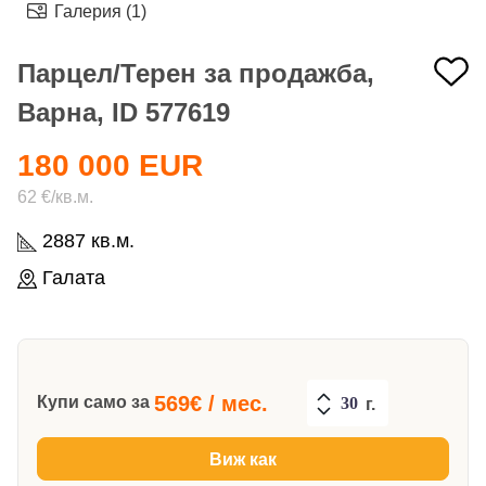
Галерия (1)
Парцел/Терен за продажба,
Варна, ID 577619
180 000 EUR
62 €/кв.м.
2887 кв.м.
Галата
569
€ / мес.
Купи само за
г.
Виж как