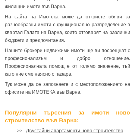
жилищни имоти във Варна.
На сайта на Имотека може да откриете обяви за
Вход като гост
разнообразни имоти с функционално разпределение в
или използвай профил
квартал Галата на Варна, които отговарят на различни
бюджети и предпочитания.
Вход с Google
Заяви оглед
Нашите брокери недвижими имоти ще ви посрещнат с
Вход с Facebook
професионализъм и добро отношение.
Професионалната помощ е от голямо значение, тъй
като ние сме наясно с пазара.
Тук може да се запознаете и с местоположението на
офисите на ИМОТЕКА във Варна
.
Популярни търсения за имоти ново
строителство във Варна:
>>
Двустайни апартаменти ново строителство