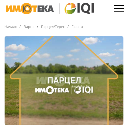
Начало
Варна
Парцел/Терен
Галата