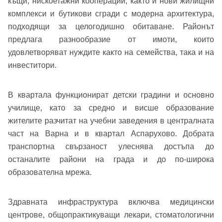
къщи, нискоетажни кооперации, както и нови жилищни
комплекси и бутикови сгради с модерна архитектура,
подходящи за целогодишно обитаване. Районът
предлага разнообразие от имоти, които
удовлетворяват нуждите както на семейства, така и на
инвеститори.
В квартала функционират детски градини и основно
училище, като за средно и висше образование
жителите разчитат на учебни заведения в централната
част на Варна и в квартал Аспарухово. Добрата
транспортна свързаност улеснява достъпа до
останалите райони на града и до по-широка
образователна мрежа.
Здравната инфраструктура включва медицински
центрове, общопрактикуващи лекари, стоматологични