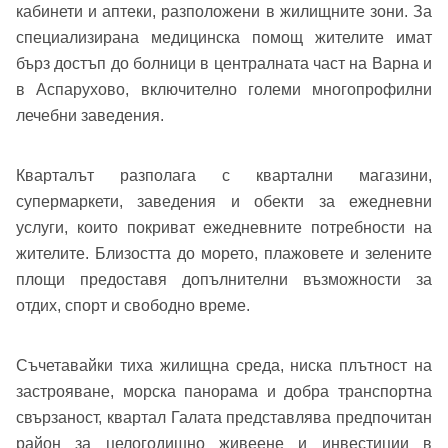
кабинети и аптеки, разположени в жилищните зони. За
Добре дошъл!
специализирана медицинска помощ жителите имат
бърз достъп до болници в централната част на Варна и
в Аспарухово, включително големи многопрофилни
Вход
Регистрация
Име*
лечебни заведения.
Имейл Адрес
Кварталът разполага с квартални магазини,
супермаркети, заведения и обекти за ежедневни
Имейл адрес*
услуги, които покриват ежедневните потребности на
жителите. Близостта до морето, плажовете и зелените
Парола
площи предоставя допълнителни възможности за
отдих, спорт и свободно време.
Телефон*
Вашето запитване стигна до нас. Ще
▼
се обадим възможно най-бързо.
Забравена парола?
Съчетавайки тиха жилищна среда, ниска плътност на
застрояване, морска панорама и добра транспортна
Вход
свързаност, квартал Галата представлява предпочитан
район за целогодишно живеене и инвестиции в