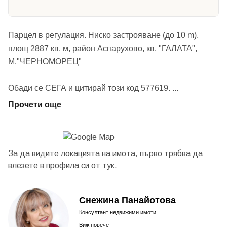
Парцел в регулация. Ниско застрояване (до 10 m),
площ 2887 кв. м, район Аспарухово, кв. "ГАЛАТА",
М."ЧЕРНОМОРЕЦ"
Обади се СЕГА и цитирай този код 577619.
...
Прочети още
За да видите локацията на имота, първо трябва да
влезете в профила си от
тук.
Снежина Панайотова
Консултант недвижими имоти
Виж повече