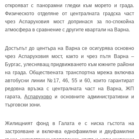
открояват с панорамни гледки към морето и града.
Физическото отделяне от централната градска част
чрез Аспаруховия мост допринася за по-спокойна
атмосфера в сравнение с другите квартали на Варна.
Достъпът до центъра на Варна се осигурява основно
чрез Аспаруховия мост, както и чрез пътя Варна –
Бургас, улесняващ придвижването към южните райони
на града. Обществената транспортна мрежа включва
автобусни линии №17, 46, 55 и 60, които гарантират
редовна връзка с централната част на Варна, ЖП
гарата,
Аспарухово
и основните административни и
търговски зони.
Жилищният фонд в Галата е с ниска гъстота на
застрояване и включва еднофамилни и двуфамилни