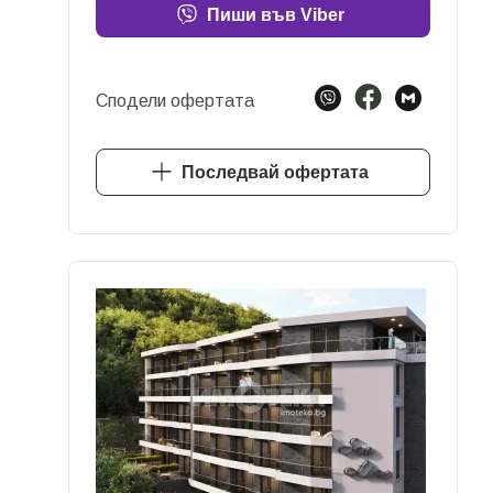
Пиши във Viber
Сподели офертата
Последвай офертата