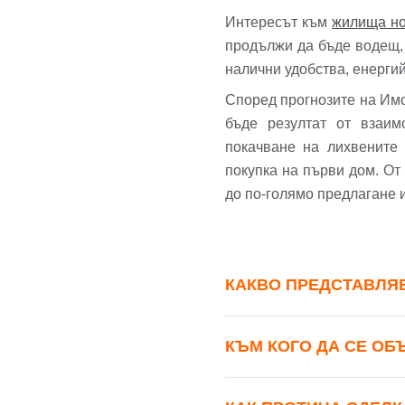
Интересът към
жилища но
Име
продължи да бъде водещ, 
налични удобства, енерги
Име
Според прогнозите на Имот
бъде резултат от взаим
Имей
покачване на лихвените 
Пар
покупка на първи дом. От
до по-голямо предлагане 
Теле
Забр
КАКВО ПРЕДСТАВЛЯ
КЪМ КОГО ДА СЕ ОБ