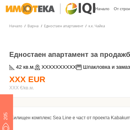
Начало
От стро
Начало
Варна
Едностаен апартамент
к.к. Чайка
Едностаен апартамент за продажба
42 кв.м.
XXXXXXXXXX
Шпакловка и замаз
XXX EUR
XXX €/кв.м.
205
Жилищен комплекс Sea Line е част от проекта Kabakum C