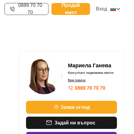
0889 70 70
Продай
Вход
70
имот
Мариела Ганева
Консултант недвижими имоти
Виж повече
0889 70 70 70
Заяви оглед
Задай ни въпрос