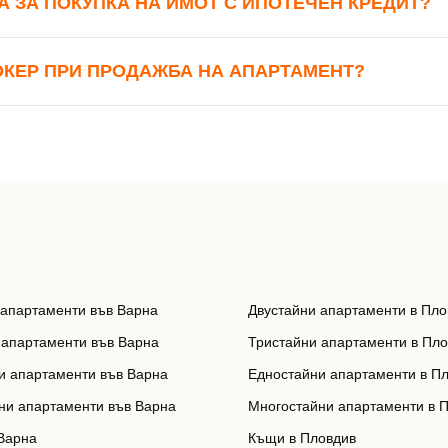
А ЗА ПОКУПКА НА ИМОТ С ИПОТЕЧЕН КРЕДИТ?
или използвай профил
Вход с Google
Вход с Facebook
ОКЕР ПРИ ПРОДАЖБА НА АПАРТАМЕНТ?
 апартаменти във Варна
Двустайни апартаменти в Пло
 апартаменти във Варна
Тристайни апартаменти в Пл
и апартаменти във Варна
Едностайни апартаменти в П
ни апартаменти във Варна
Многостайни апартаменти в 
Варна
Къщи в Пловдив