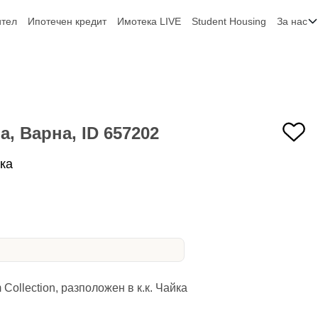
ител
Ипотечен кредит
Имотека LIVE
Student Housing
За нас
, Варна, ID 657202
ка
ollection, разположен в к.к. Чайка