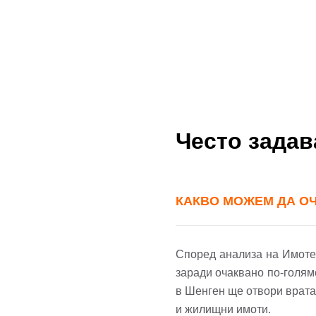
Често зада
КАКВО МОЖЕМ ДА ОЧА
Според анализа на Имотека
заради очаквано по-голям
До
в Шенген ще отвори врата
и жилищни имоти.