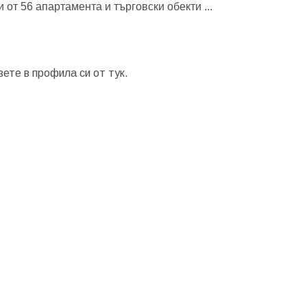
и от 56 апартамента и търговски обекти
...
зете в профила си от
тук.