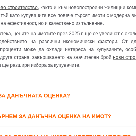
во строителство
, както и към новопостроени жилищни ком
Вход
Регистрация
*
тъй като купувачите все повече търсят имоти с модерна ви
йна ефективност, но и качествено изпълнение.
йл Адрес
ека, цените на имотите през 2025 г. ще се увеличат с око
одействието на различни икономически фактори. От ед
л адрес*
проценти може да охлади интереса на купувачите, особ
ола
 друга страна, завършването на значителен брой
нови стро
и ще разшири избора за купувачите.
Вашето запитване стигна до нас. Ще
фон*
се обадим възможно най-бързо.
авена парола?
▼
ВА ДАНЪЧНАТА ОЦЕНКА?
Вход
ЪРНЕМ ЗА ДАНЪЧНА ОЦЕНКА НА ИМОТ?
Вход като гост
Заяви оглед