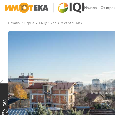
Начало
От стро
Начало
Варна
Къща/Вила
м-ст Ален Мак
568