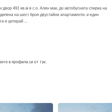
вор 491 кв.м в с.о. Ален мак, до автобусната спирка на
азделена на шест броя двустайни апартаменти, и един
ега и цитирай
...
зете в профила си от
тук.