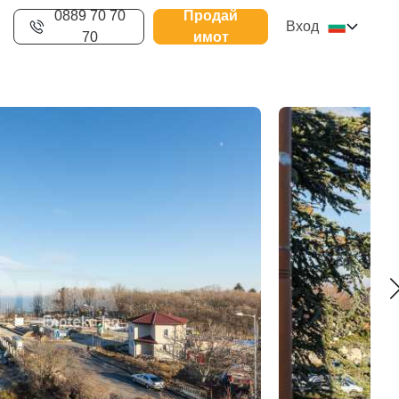
0889 70 70
Продай
Вход
70
имот