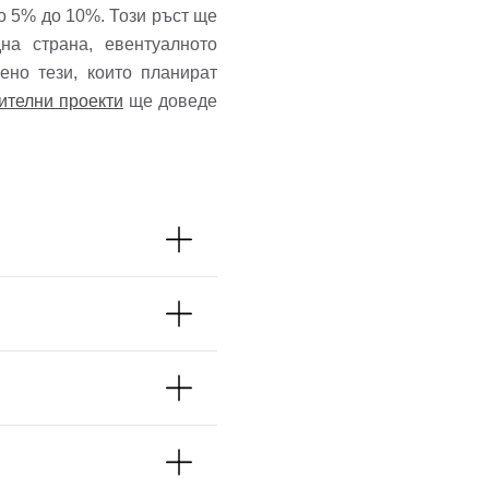
ло 5% до 10%. Този ръст ще
на страна, евентуалното
ено тези, които планират
ителни проекти
ще доведе