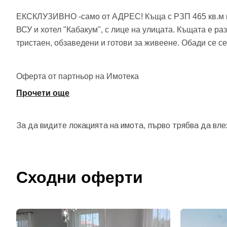
ЕКСКЛУЗИВНО -само от АДРЕС! Къща с РЗП 465 кв.м и д
ВСУ и хотел "Кабакум", с лице на улицата. Къщата е р
тристаен, обзаведени и готови за живеене. Обади се с
Оферта от партньор на Имотека
Прочети още
За да видите локацията на имота, първо трябва да вле
Сходни оферти