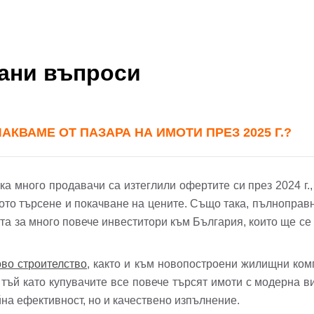
йл Адрес
вани въпроси
л адрес*
ола
Вашето запитване стигна до нас. Ще
КВАМЕ ОТ ПАЗАРА НА ИМОТИ ПРЕЗ 2025 Г.?
фон*
се обадим възможно най-бързо.
авена парола?
▼
 много продавачи са изтеглили офертите си през 2024 г., з
ото търсене и покачване на цените. Също така, пълноправ
Вход
та за много повече инвеститори към България, които ще се
во строителство
, както и към новопостроени жилищни ком
Вход като гост
Заяви оглед
тъй като купувачите все повече търсят имоти с модерна ви
или използвай профил
йна ефективност, но и качествено изпълнение.