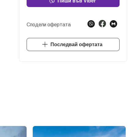
Пиши във Viber
Сподели офертата
Последвай офертата