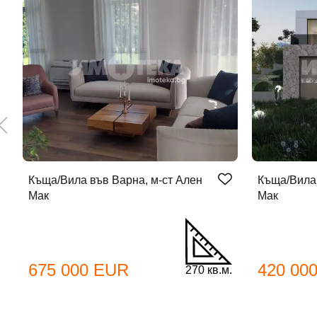
Къща/Вила във Варна, м-ст Ален
Къща/Вила 
Мак
Мак
До
675 000 EUR
420 00
270 кв.м.
Име