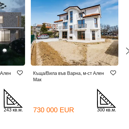
 Ален
Къща/Вила във Варна, м-ст Ален
К
Мак
730 000 EUR
243 кв.м.
300 кв.м.