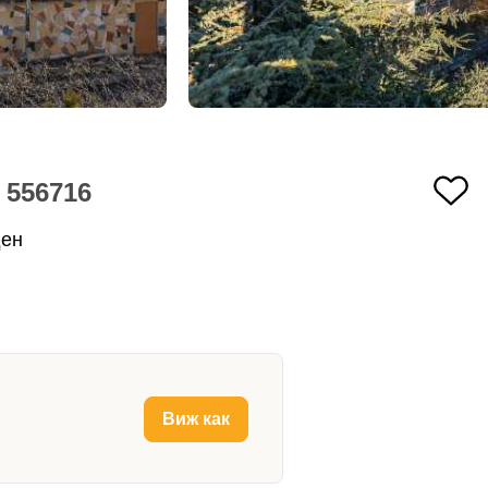
 556716
ден
Виж как