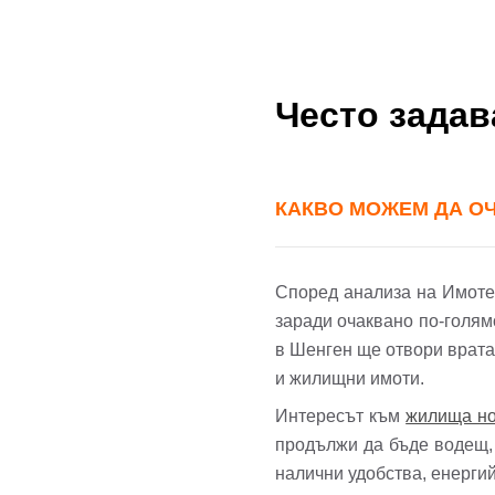
Име
Често зада
Имей
Пар
КАКВО МОЖЕМ ДА ОЧА
Теле
Забр
Според анализа на Имотека
заради очаквано по-голям
в Шенген ще отвори врата
и жилищни имоти.
Интересът към
жилища но
продължи да бъде водещ, 
налични удобства, енерги