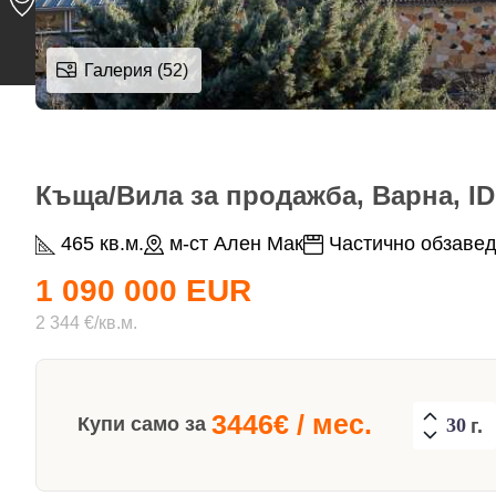
Галерия (52)
Къща/Вила за продажба, Варна, ID
465 кв.м.
м-ст Ален Мак
Частично обзаве
1 090 000 EUR
2 344 €/кв.м.
3446
€ / мес.
Купи само за
г.