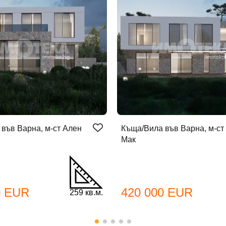
във Варна, м-ст Ален
Къща/Вила във Варна, м-ст
Мак
бре дошъл!
0 EUR
420 000 EUR
259 кв.м.
Вход
Регистрация
*