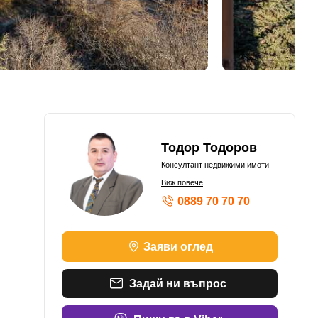
Тодор Тодоров
Консултант недвижими имоти
Виж повече
0889 70 70 70
Заяви оглед
Задай ни въпрос