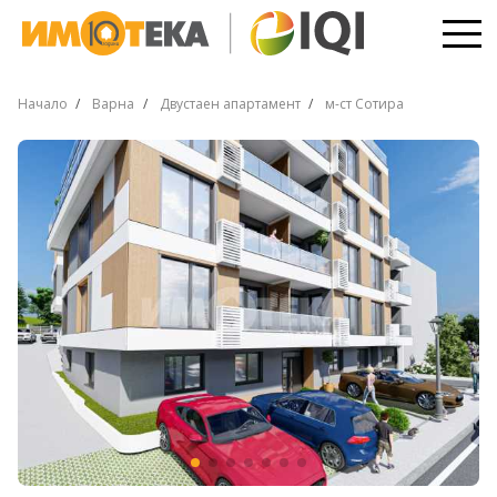
Начало
Варна
Двустаен апартамент
м-ст Сотира