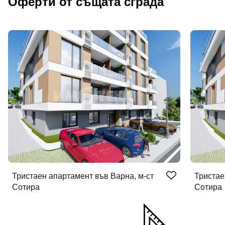
Оферти от същата сграда
Тристаен апартамент във Варна, м-ст
Тристае
Сотира
Сотира