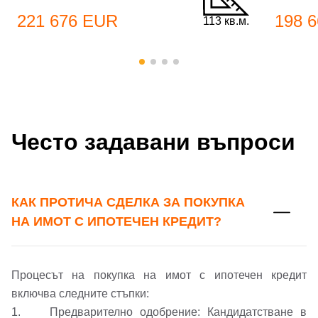
Добре дошъл!
221 676 EUR
198 
113 кв.м.
Вход
Регистрация
Име*
Имейл Адрес
Често задавани въпроси
Имейл адрес*
Парола
КАК ПРОТИЧА СДЕЛКА ЗА ПОКУПКА
Телефон*
НА ИМОТ С ИПОТЕЧЕН КРЕДИТ?
Вашето запитване стигна до нас. Ще
▼
се обадим възможно най-бързо.
Забравена парола?
Процесът на покупка на имот с ипотечен кредит
Вход
включва следните стъпки:
1. Предварително одобрение: Кандидатстване в