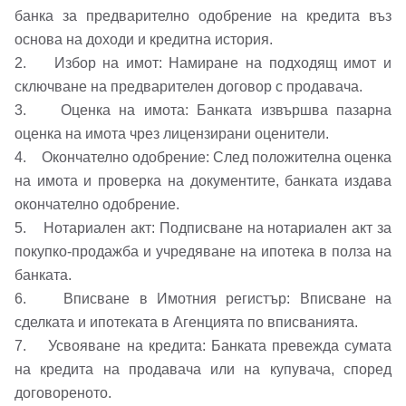
банка за предварително одобрение на кредита въз
Вход като гост
основа на доходи и кредитна история.
2. Избор на имот: Намиране на подходящ имот и
или използвай профил
сключване на предварителен договор с продавача.
3. Оценка на имота: Банката извършва пазарна
Вход с Google
Заяви оглед
оценка на имота чрез лицензирани оценители.
4. Окончателно одобрение: След положителна оценка
Вход с Facebook
на имота и проверка на документите, банката издава
окончателно одобрение.
5. Нотариален акт: Подписване на нотариален акт за
покупко-продажба и учредяване на ипотека в полза на
банката.
6. Вписване в Имотния регистър: Вписване на
сделката и ипотеката в Агенцията по вписванията.
7. Усвояване на кредита: Банката превежда сумата
на кредита на продавача или на купувача, според
договореното.