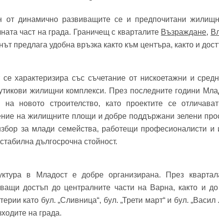
фон*
се обадим възможно най-бързо.
н от динамично развиващите се и предпочитани жилищн
авена парола?
▼
ната част на града. Граничещ с кварталите
Възраждане
,
В
нът предлага удобна връзка както към центъра, както и дост
Вход
 се характеризира със съчетание от нискоетажни и сред
тикови жилищни комплекси. През последните години Млад
Вход като гост
 на новото строителство, като проектите се отличават
Заяви оглед
ние на жилищните площи и добре поддържани зелени про
или използвай профил
избор за млади семейства, работещи професионалисти и и
Вход с Google
Вход с Facebook
 стабилна дългосрочна стойност.
уктура в Младост е добре организирана. През кварта
яващи достъп до централните части на Варна, както и д
ерии като бул. „Сливница“, бул. „Трети март“ и бул. „Васил
изходите на града.