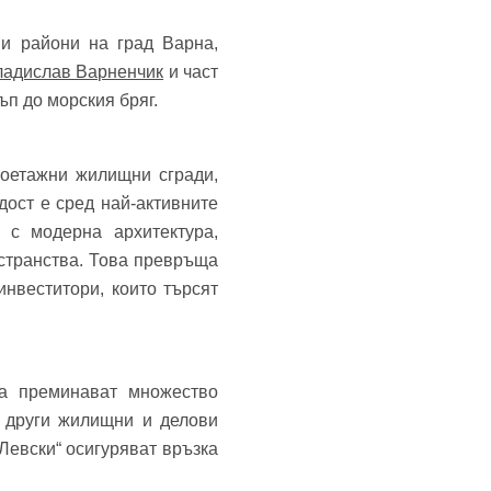
и райони на град Варна,
ладислав Варненчик
и част
ъп до морския бряг.
ноетажни жилищни сгради,
ост е сред най-активните
 с модерна архитектура,
странства. Това превръща
нвеститори, които търсят
ла преминават множество
о други жилищни и делови
 Левски“ осигуряват връзка