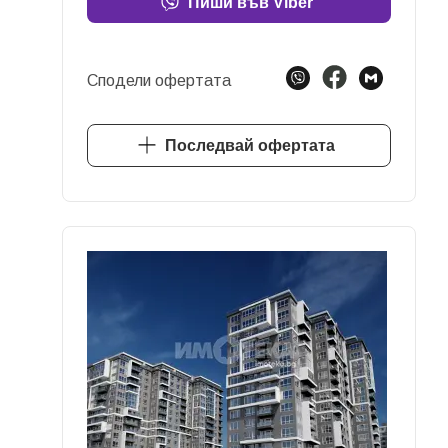
Пиши във Viber
Сподели офертата
Последвай офертата