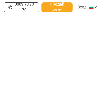
0889 70 70
Продай
Вход
70
имот