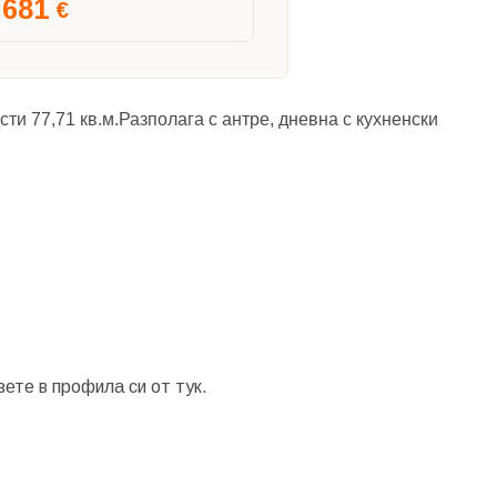
681
€
сти 77,71 кв.м.Разполага с антре, дневна с кухненски
зете в профила си от
тук.