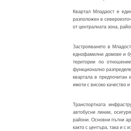
Теле
Квартал Младаост е еди
Забр
разположен в североизточ
от централната зона, райо
Застрояването в Младост
еднофамилни домове и бу
територии по отношение
функционално разпределе
квартала в предпочитан 
имоти с високо качество и
Транспортната инфрастр
автобусни линии, осигур
райони. Основни пътни арт
както с центъра, така и с 