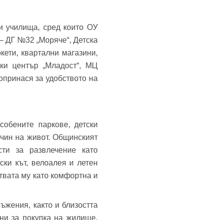
и училища, сред които ОУ
 – ДГ №32 „Моряче“, Детска
ети, квартални магазини,
ски център „Младост“, МЦ
опринася за удобството на
собените паркове, детски
чин на живот. Общинският
сти за развлечение като
ки кът, велоалея и летен
твата му като комфортна и
ръжения, както и близостта
ни за покупка на жилище,