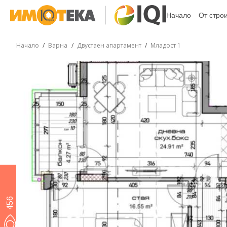
Начало
От стро
Начало
Варна
Двустаен апартамент
Младост 1
456