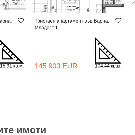
арна,
Тристаен апартамент във Варна,
Т
Младост 1
М
145 900 EUR
15.91 кв.м.
104.44 кв.м.
ите имоти