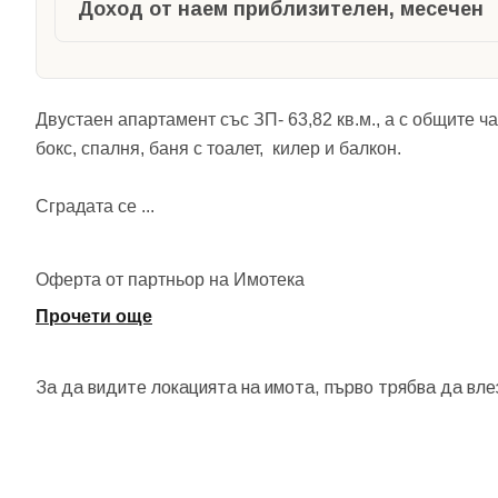
Доход от наем приблизителен, месечен
Двустаен апартамент със ЗП- 63,82 кв.м., а с общите ча
бокс, спалня, баня с тоалет, килер и балкон.
Сградата се
...
Оферта от партньор на Имотека
Прочети още
За да видите локацията на имота, първо трябва да вле