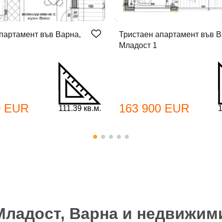
партамент във Варна,
Тристаен апартамент във В
Младост 1
бре дошъл!
0 EUR
163 900 EUR
111.39 кв.м.
1
Вход
Регистрация
*
йл Адрес
л адрес*
ола
Младост, Варна и недвижим
Вашето запитване стигна до нас. Ще