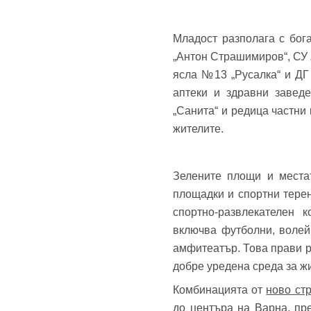
Младост разполага с бог
„Антон Страшимиров“, СУ „
ясла №13 „Русалка“ и ДГ
аптеки и здравни заведе
„Санита“ и редица частни
жителите.
Зелените площи и местат
площадки и спортни тере
спортно-развлекателен 
включва футболни, волей
амфитеатър. Това прави р
добре уредена среда за ж
Комбинацията от
ново ст
до центъра на Варна, пр