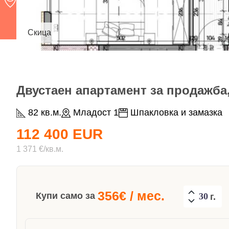
Скица
Двустаен апартамент за продажба,
82 кв.м.
Младост 1
Шпакловка и замазка
112 400 EUR
1 371 €/кв.м.
356
€ / мес.
Купи само за
г.