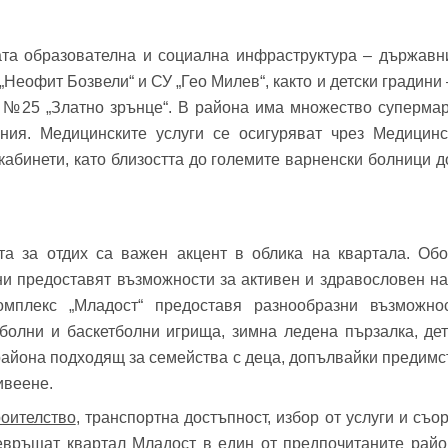
ата образователна и социална инфраструктура – държавн
Неофит Бозвели“ и СУ „Гео Милев“, както и детски градини
 №25 „Златно зрънце“. В района има множество супермарк
ния. Медицинските услуги се осигуряват чрез Медицин
 кабинети, като близостта до големите варненски болници д
а за отдих са важен акцент в облика на квартала. Обо
ни предоставят възможности за активен и здравословен на
комплекс „Младост“ предоставя разнообразни възможно
болни и баскетболни игрища, зимна ледена пързалка, детс
айона подходящ за семейства с деца, допълвайки предимс
ивеене.
роителство
, транспортна достъпност, избор от услуги и съо
евръщат квартал Младост в един от предпочитаните райо