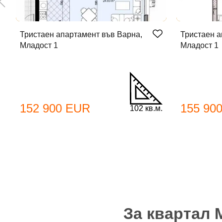
Тристаен апартамент във Варна,
Тристаен а
Младост 1
Младост 1
До
152 900 EUR
155 90
102 кв.м.
Име
Име
Имей
Пар
За квартал 