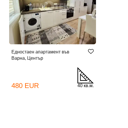
Едностаен апартамент във
Варна, Център
480 EUR
40 кв.м.