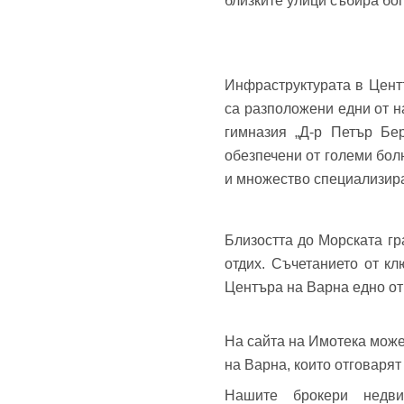
близките улици събира бог
Теле
Забр
Инфраструктурата в Цент
са разположени едни от 
гимназия „Д-р Петър Бер
обезпечени от големи бол
и множество специализира
Близостта до Морската гр
отдих. Съчетанието от к
Центъра на Варна едно от 
На сайта на Имотека може
на Варна, които отговаря
Нашите брокери недв