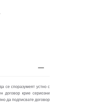
.
да се споразумеят устно с
ен договор крие сериозни
лно да подписвате договор