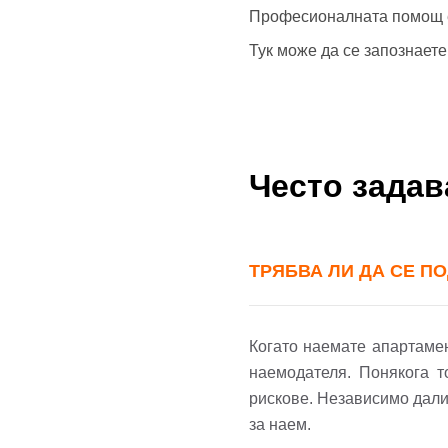
Професионалната помощ е 
Тук може да се запознает
Често зада
ТРЯБВА ЛИ ДА СЕ П
Когато наемате апартамен
наемодателя. Понякога т
рискове. Независимо дали
за наем.