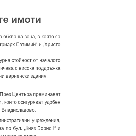
те имоти
 обхваща зона, в която са
атриарх Евтимий“ и „Христо
урна стойност от началото
личава с висока поддръжка
ни варненски здания.
. През Центъра преминават
и, които осигуряват удобен
и Владиславово.
инистративни учреждения,
 по бул. „Княз Борис I“ и