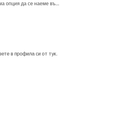
ма опция да се наеме въ
...
зете в профила си от
тук.