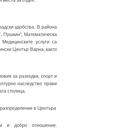
 места за отдих.
адски удобства. В района
. Пушкин“, Математическа
. Медицинските услуги са
ински Център Варна, както
овия за разходки, спорт и
ултурно наследство прави
ата столица.
 разпределение в Центъра
м и добро отношение.