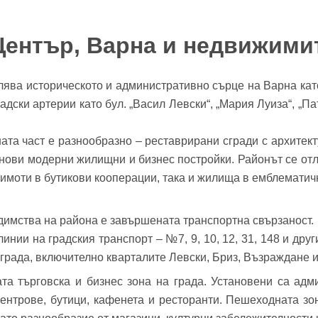
Център, Варна и недвижими
ява историческото и административно сърце на Варна като
дски артерии като бул. „Васил Левски“, „Мария Луиза“, „П
бре дошъл!
ата част е разнообразно – реставрирани сгради с архитект
 нови модерни жилищни и бизнес постройки. Районът се от
Вход
Регистрация
и имоти в бутикови кооперации, така и жилища в емблематич
*
йл Адрес
димства на района е завършената транспортна свързаност
инии на градския транспорт – №7, 9, 10, 12, 31, 148 и друг
а града, включително кварталите Левски, Бриз, Възраждане 
л адрес*
ата търговска и бизнес зона на града. Установени са адм
ола
центрове, бутици, кафенета и ресторанти. Пешеходната зона
Вашето запитване стигна до нас. Ще