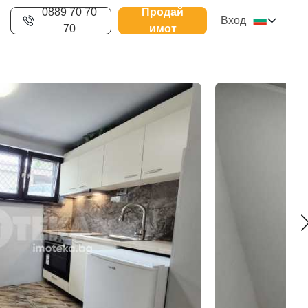
0889 70 70
Продай
Вход
70
имот