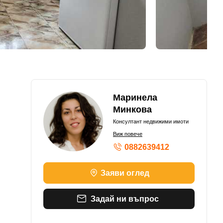
Маринела
Минкова
Консултант недвижими имоти
Виж повече
0882639412
Заяви оглед
Задай ни въпрос