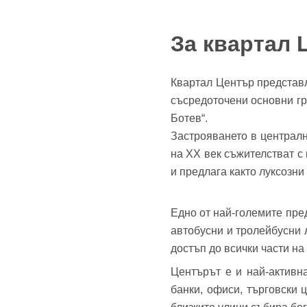
За квартал 
Квартал Център представл
съсредоточени основни гра
До
Ботев“.
Застрояването в централн
на XX век съжителстват с
и предлага както луксозн
Име
Име
Едно от най-големите пре
автобусни и тролейбусни л
достъп до всички части н
Имей
Центърът е и най-активн
Пар
банки, офиси, търговски 