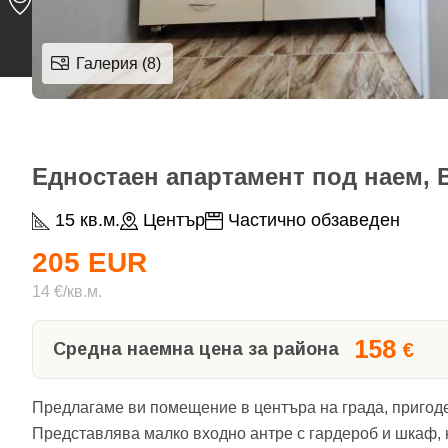
Галерия (8)
Едностаен апартамент под наем, В
15 кв.м.
Център
Частично обзаведен
205 EUR
14 €/кв.м.
158
Средна наемна цена за района
€
Предлагаме ви помещение в центъра на града, пригоден
Представлява малко входно антре с гардероб и шкаф, н