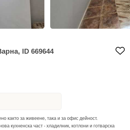
арна, ID 669644
о както за живеене, така и за офис дейност.
ова кухненска част - хладилник, котлони и готварска