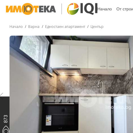
Начало
От стро
Начало
Варна
Едностаен апартамент
Център
873