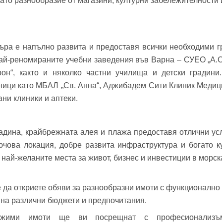
ато разнообразие от магазини, културни забележителности и
фон*
се обадим възможно най-бързо.
авена парола?
▼
ъра е напълно развита и предоставя всички необходими гр
Вход
най-реномираните учебни заведения във Варна – СУЕО „А.С
он“, както и няколко частни училища и детски градини
ници като МБАЛ „Св. Анна“, Аджибадем Сити Клиник Медиц
ни клиники и аптеки.
Вход като гост
Заяви оглед
или използвай профил
адина, крайбрежната алея и плажа предоставя отлични усл
Вход с Google
Вход с Facebook
лючова локация, добре развита инфраструктура и богато к
най-желаните места за живот, бизнес и инвестиции в морск
 да откриете обяви за разнообразни имоти с функционално
т на различни бюджети и предпочитания.
ижими имоти ще ви посрещнат с професионализъ