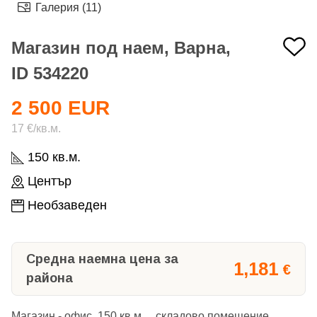
Галерия (11)
Магазин под наем, Варна,
ID 534220
2 500 EUR
17 €/кв.м.
150 кв.м.
Център
Необзаведен
Средна наемна цена за
1,181
€
района
Магазин - офис 150 кв.м., складово помещение