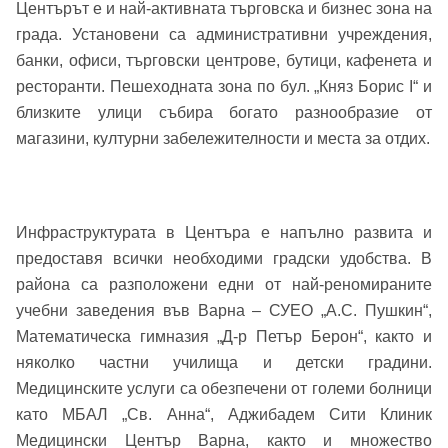
Вход
Регистрация
Центърът е и най-активната търговска и бизнес зона на
Име*
града. Установени са административни учреждения,
банки, офиси, търговски центрове, бутици, кафенета и
Имейл Адрес
ресторанти. Пешеходната зона по бул. „Княз Борис I“ и
близките улици събира богато разнообразие от
Имейл адрес*
магазини, културни забележителности и места за отдих.
Парола
Телефон*
Инфраструктурата в Центъра е напълно развита и
Вашето запитване стигна до нас. Ще
▼
предоставя всички необходими градски удобства. В
се обадим възможно най-бързо.
Забравена парола?
района са разположени едни от най-реномираните
учебни заведения във Варна – СУЕО „А.С. Пушкин“,
Вход
Математическа гимназия „Д-р Петър Берон“, както и
няколко частни училища и детски градини.
Медицинските услуги са обезпечени от големи болници
Вход като гост
като МБАЛ „Св. Анна“, Аджибадем Сити Клиник
Медицински Център Варна, както и множество
или използвай профил