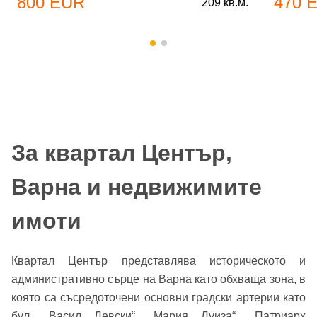
800 EUR
470 
209 кв.м.
За квартал Център,
Варна и недвижимите
имоти
Квартал Център представлява историческото и
административно сърце на Варна като обхваща зона, в
която са съсредоточени основни градски артерии като
бул. „Васил Левски“, „Мария Луиза“, „Патриарх