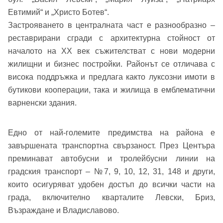
Евтимий“ и „Христо Ботев“.
Застрояването в централната част е разнообразно –
реставрирани сгради с архитектурна стойност от
началото на XX век съжителстват с нови модерни
жилищни и бизнес постройки. Районът се отличава с
висока поддръжка и предлага както луксозни имоти в
бутикови кооперации, така и жилища в емблематични
варненски здания.
Едно от най-големите предимства на района е
завършената транспортна свързаност. През Центъра
преминават автобусни и тролейбусни линии на
градския транспорт – №7, 9, 10, 12, 31, 148 и други,
които осигуряват удобен достъп до всички части на
Добре дошъл!
града, включително кварталите Левски, Бриз,
Възраждане и Владиславово.