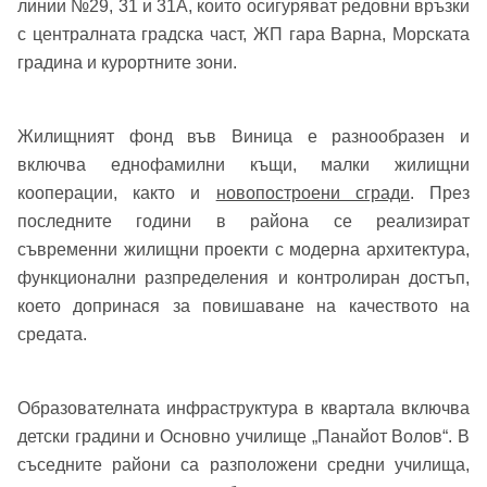
линии №29, 31 и 31А, които осигуряват редовни връзки
с централната градска част, ЖП гара Варна, Морската
градина и курортните зони.
Жилищният фонд във Виница е разнообразен и
включва еднофамилни къщи, малки жилищни
кооперации, както и
новопостроени сгради
. През
последните години в района се реализират
съвременни жилищни проекти с модерна архитектура,
функционални разпределения и контролиран достъп,
което допринася за повишаване на качеството на
средата.
Образователната инфраструктура в квартала включва
детски градини и Основно училище „Панайот Волов“. В
съседните райони са разположени средни училища,