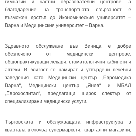
гимназии и частни образователни центрове, а
Добре дошъл!
благодарение на транспортната свързаност е
възможен достъп до Икономическия университет –
Варна и Медицинския университет – Варна.
Вход
Регистрация
Име*
Здравното обслужване във Виница е добре
Имейл Адрес
обезпечено от медицински центрове,
Имейл адрес*
общопрактикуващи лекари, стоматологични кабинети и
аптеки. В близост се намират и утвърдени лечебни
заведения като Медицински център „Евромедика
Парола
Варна“, Медицински център „Янев“ и МБАЛ
Телефон*
„Еврохоспитал“, предлагащи широк спектър от
Вашето запитване стигна до нас. Ще
специализирани медицински услуги.
▼
се обадим възможно най-бързо.
Забравена парола?
Търговската и обслужващата инфраструктура в
Вход
квартала включва супермаркети, квартални магазини,