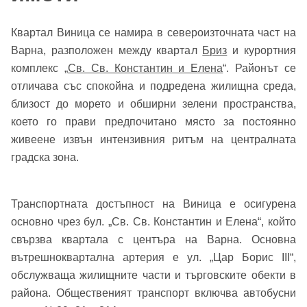
Квартал Виница се намира в североизточната част на
Варна, разположен между квартал
Бриз
и курортния
комплекс „
Св. Св. Константин и Елена
“. Районът се
отличава със спокойна и подредена жилищна среда,
близост до морето и обширни зелени пространства,
което го прави предпочитано място за постоянно
живеене извън интензивния ритъм на централната
градска зона.
Транспортната достъпност на Виница е осигурена
основно чрез бул. „Св. Св. Константин и Елена“, който
свързва квартала с центъра на Варна. Основна
вътрешноквартална артерия е ул. „Цар Борис III“,
обслужваща жилищните части и търговските обекти в
района. Общественият транспорт включва автобусни