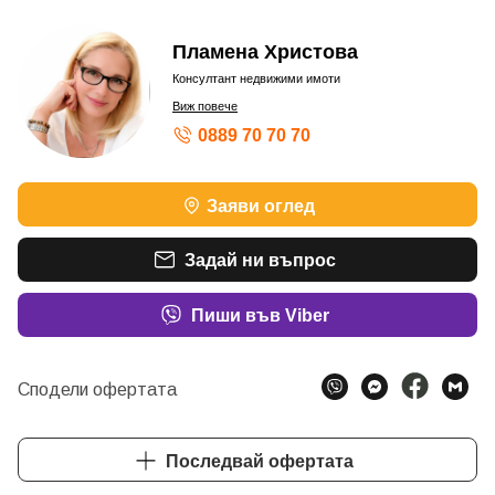
Пламена Христова
Консултант недвижими имоти
Виж повече
0889 70 70 70
Заяви оглед
Задай ни въпрос
Пиши във Viber
Сподели офертата
Последвай офертата