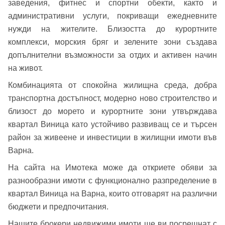
заведения, фитнес и спортни обекти, както и
административни услуги, покриващи ежедневните
Вход като гост
нужди на жителите. Близостта до курортните
комплекси, морския бряг и зелените зони създава
или използвай профил
допълнителни възможности за отдих и активен начин
Вход с Google
на живот.
Заяви оглед
Комбинацията от спокойна жилищна среда, добра
Вход с Facebook
транспортна достъпност, модерно ново строителство и
близост до морето и курортните зони утвърждава
квартал Виница като устойчиво развиващ се и търсен
район за живеене и инвестиции в жилищни имоти във
Варна.
На сайта на Имотека може да откриете обяви за
разнообразни имоти с функционално разпределение в
квартал Виница на Варна, които отговарят на различни
бюджети и предпочитания.
Нашите брокери недвижими имоти ще ви посрещнат с