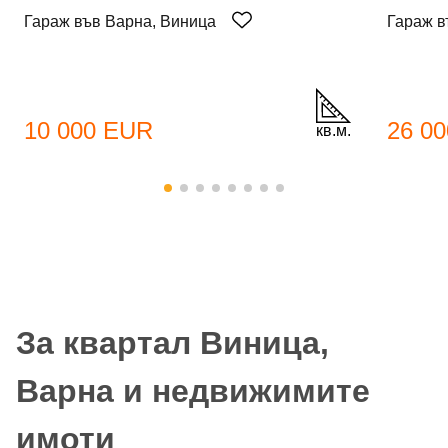
Гараж във Варна, Виница
Гараж в
10 000 EUR
26 0
кв.м.
За квартал Виница,
Варна и недвижимите
имоти