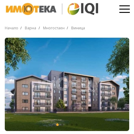
Начало
Варна
Многостаен
Виница