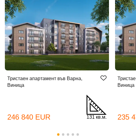
Тристаен апартамент във Варна,
Тристае
Виница
Виница
246 840 EUR
235 
131 кв.м.