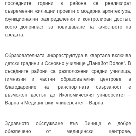
последните години в района се реализират
съвременни жилищни проекти с модерна архитектура,
функционални разпределения и контролиран достъп,
което допринася за повишаване на качеството на
средата.
Добре дошъл!
Образователната инфраструктура в квартала включва
детски градини и Основно училище „Панайот Волов“. В
Вход
Регистрация
Име*
съседните райони са разположени средни училища,
гимназии и частни образователни центрове, а
Имейл Адрес
благодарение на транспортната свързаност е
възможен достъп до Икономическия университет –
Имейл адрес*
Варна и Медицинския университет – Варна.
Парола
Здравното обслужване във Виница е добре
Телефон*
обезпечено от медицински центрове,