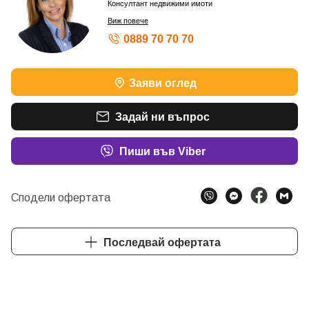
Консултант недвижими имоти
Виж повече
0889 70 70 70
Заяви оглед
Задай ни въпрос
Пиши във Viber
Сподели офертата
Последвай офертата