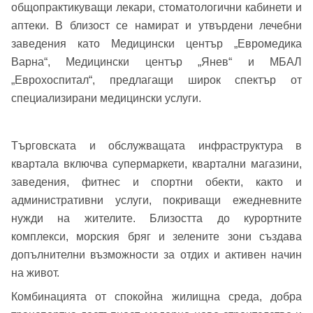
Вашето запитване стигна до нас. Ще
общопрактикуващи лекари, стоматологични кабинети и
▼
се обадим възможно най-бързо.
Забравена парола?
аптеки. В близост се намират и утвърдени лечебни
заведения като Медицински център „Евромедика
Варна“, Медицински център „Янев“ и МБАЛ
Вход
„Еврохоспитал“, предлагащи широк спектър от
специализирани медицински услуги.
Вход като гост
Търговската и обслужващата инфраструктура в
или използвай профил
квартала включва супермаркети, квартални магазини,
Вход с Google
заведения, фитнес и спортни обекти, както и
Заяви оглед
административни услуги, покриващи ежедневните
нужди на жителите. Близостта до курортните
Вход с Facebook
комплекси, морския бряг и зелените зони създава
допълнителни възможности за отдих и активен начин
на живот.
Комбинацията от спокойна жилищна среда, добра