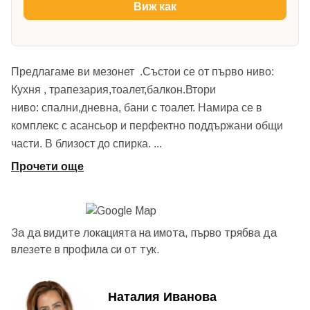
Виж как
Предлагаме ви мезонет .Състои се от първо ниво:
Кухня , трапезария,тоалет,балкон.Втори
ниво: спални,дневна, бани с тоалет. Намира се в
комплекс с асансьор и перфектно поддържани общи
части. В близост до спирка.
...
Прочети още
За да видите локацията на имота, първо трябва да
влезете в профила си от
тук.
Наталия Иванова