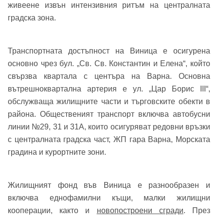
живеене извън интензивния ритъм на централната
градска зона.
Транспортната достъпност на Виница е осигурена
основно чрез бул. „Св. Св. Константин и Елена“, който
свързва квартала с центъра на Варна. Основна
вътрешноквартална артерия е ул. „Цар Борис III“,
обслужваща жилищните части и търговските обекти в
района. Общественият транспорт включва автобусни
линии №29, 31 и 31А, които осигуряват редовни връзки
с централната градска част, ЖП гара Варна, Морската
градина и курортните зони.
Жилищният фонд във Виница е разнообразен и
включва еднофамилни къщи, малки жилищни
кооперации, както и
новопостроени сгради
. През