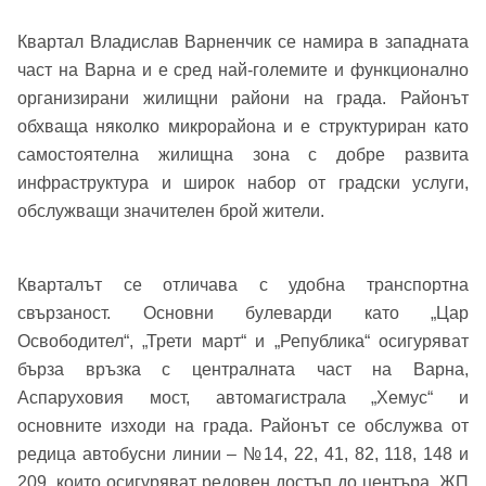
Квартал Владислав Варненчик се намира в западната
част на Варна и е сред най-големите и функционално
организирани жилищни райони на града. Районът
обхваща няколко микрорайона и е структуриран като
самостоятелна жилищна зона с добре развита
инфраструктура и широк набор от градски услуги,
обслужващи значителен брой жители.
Кварталът се отличава с удобна транспортна
свързаност. Основни булеварди като „Цар
Освободител“, „Трети март“ и „Република“ осигуряват
бърза връзка с централната част на Варна,
Аспаруховия мост, автомагистрала „Хемус“ и
основните изходи на града. Районът се обслужва от
редица автобусни линии – №14, 22, 41, 82, 118, 148 и
209, които осигуряват редовен достъп до центъра, ЖП