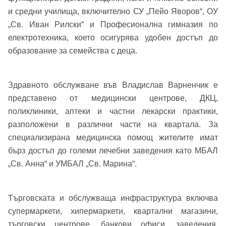
и средни училища, включително СУ „Пейо Яворов“, ОУ
„Св. Иван Рилски“ и Професионална гимназия по
електротехника, което осигурява удобен достъп до
Добре дошъл!
образование за семейства с деца.
Здравното обслужване във Владислав Варненчик е
Вход
Регистрация
Име*
представено от медицински центрове, ДКЦ,
поликлиники, аптеки и частни лекарски практики,
Имейл Адрес
разположени в различни части на квартала. За
специализирана медицинска помощ жителите имат
Имейл адрес*
бърз достъп до големи лечебни заведения като МБАЛ
„Св. Анна“ и УМБАЛ „Св. Марина“.
Парола
Телефон*
Търговската и обслужваща инфраструктура включва
Вашето запитване стигна до нас. Ще
супермаркети, хипермаркети, квартални магазини,
▼
се обадим възможно най-бързо.
Забравена парола?
търговски центрове, банкови офиси, заведения,