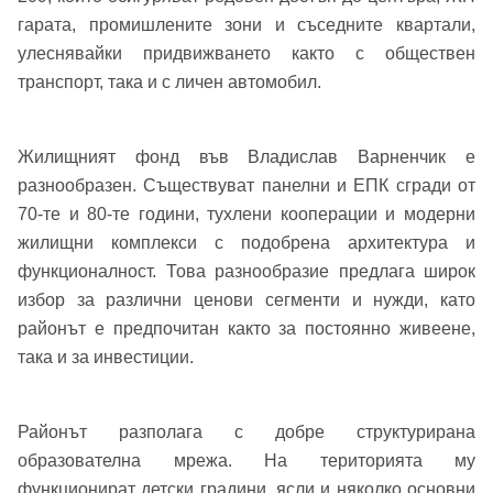
гарата, промишлените зони и съседните квартали,
улеснявайки придвижването както с обществен
транспорт, така и с личен автомобил.
Жилищният фонд във Владислав Варненчик е
разнообразен. Съществуват панелни и ЕПК сгради от
70-те и 80-те години, тухлени кооперации и модерни
жилищни комплекси с подобрена архитектура и
функционалност. Това разнообразие предлага широк
избор за различни ценови сегменти и нужди, като
районът е предпочитан както за постоянно живеене,
така и за инвестиции.
Районът разполага с добре структурирана
образователна мрежа. На територията му
функционират детски градини, ясли и няколко основни