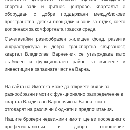
спортни зали и фитнес центрове. Кварталът е
Вход
оборудван с добре поддържани междублокови
пространства, детски площадки и зони за отдих, което
допринася за комфортната градска среда.
Вход като гост
Съчетавайки разнообразен жилищен фонд, развита
инфраструктура и добра транспортна свързаност,
или използвай профил
квартал Владислав Варненчик се утвърждава като
Вход с Google
стабилен и функционален район за живеене и
Заяви оглед
инвестиции в западната част на Варна.
Вход с Facebook
На сайта на Имотека може да откриете обяви за
разнообразни имоти с функционално разпределение в
квартал Владислав Варненчик на Варна, които
отговарят на различни бюджети и предпочитания.
Нашите брокери недвижими имоти ще ви посрещнат с
професионализъм и добро отношение.