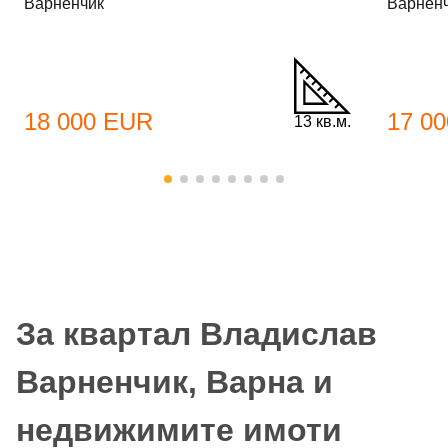
Варненчик
Варнен
18 000 EUR
17 0
13 кв.м.
За квартал Владислав
Варненчик, Варна и
недвижимите имоти