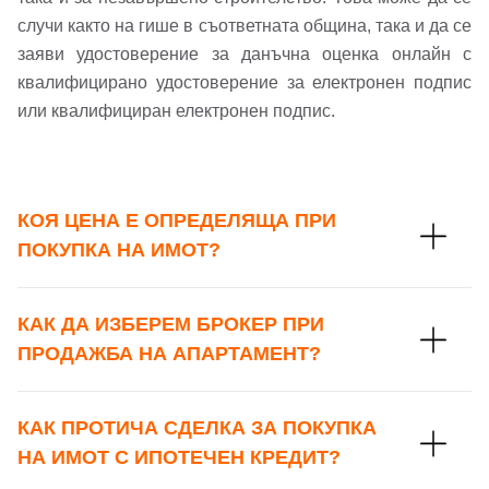
случи както на гише в съответната община, така и да се
Имейл адрес*
заяви удостоверение за данъчна оценка онлайн с
квалифицирано удостоверение за електронен подпис
Парола
или квалифициран електронен подпис.
Телефон*
Вашето запитване стигна до нас. Ще
▼
се обадим възможно най-бързо.
Забравена парола?
КОЯ ЦЕНА Е ОПРЕДЕЛЯЩА ПРИ
ПОКУПКА НА ИМОТ?
Вход
КАК ДА ИЗБЕРЕМ БРОКЕР ПРИ
ПРОДАЖБА НА АПАРТАМЕНТ?
Вход като гост
или използвай профил
КАК ПРОТИЧА СДЕЛКА ЗА ПОКУПКА
Вход с Google
Заяви оглед
НА ИМОТ С ИПОТЕЧЕН КРЕДИТ?