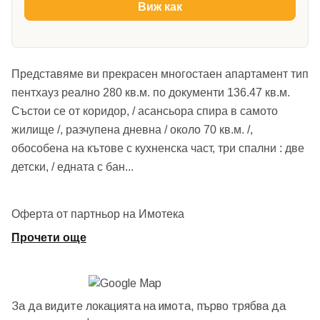
Виж как
Представяме ви прекрасен многостаен апартамент тип
пентхауз реално 280 кв.м. по документи 136.47 кв.м.
Състои се от коридор, / асансьора спира в самото
жилище /, разчупена дневна / около 70 кв.м. /,
обособена на кътове с кухненска част, три спални : две
детски, / едната с бан
...
Оферта от партньор на Имотека
Прочети още
За да видите локацията на имота, първо трябва да