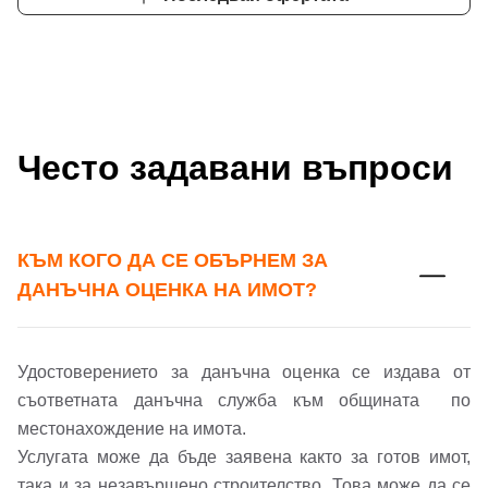
Често задавани въпроси
КЪМ КОГО ДА СЕ ОБЪРНЕМ ЗА
ДАНЪЧНА ОЦЕНКА НА ИМОТ?
Добре дошъл!
Удостоверението за данъчна оценка се издава от
съответната данъчна служба към общината по
Вход
Регистрация
Име*
местонахождение на имота.
Услугата може да бъде заявена както за готов имот,
Имейл Адрес
така и за незавършено строителство. Това може да се