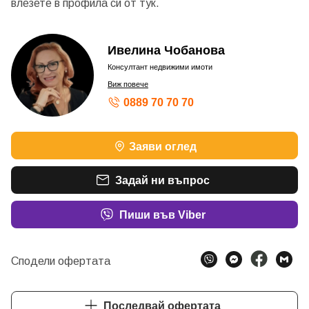
влезете в профила си от
тук.
Ивелина Чобанова
Консултант недвижими имоти
Виж повече
0889 70 70 70
Заяви оглед
Задай ни въпрос
Пиши във Viber
Сподели офертата
Последвай офертата