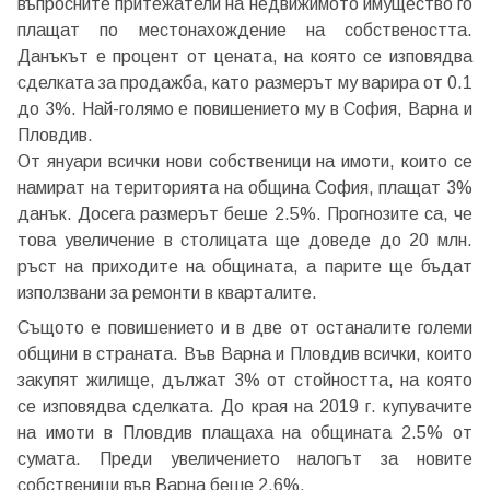
въпросните притежатели на недвижимото имущество го
плащат по местонахождение на собствеността.
Данъкът е процент от цената, на която се изповядва
сделката за продажба, като размерът му варира от 0.1
до 3%. Най-голямо е повишението му в София, Варна и
Пловдив.
От януари всички нови собственици на имоти, които се
намират на територията на община София, плащат 3%
данък. Досега размерът беше 2.5%. Прогнозите са, че
това увеличение в столицата ще доведе до 20 млн.
ръст на приходите на общината, а парите ще бъдат
използвани за ремонти в кварталите.
Същото е повишението и в две от останалите големи
общини в страната. Във Варна и Пловдив всички, които
закупят жилище, дължат 3% от стойността, на която
се изповядва сделката. До края на 2019 г. купувачите
на имоти в Пловдив плащаха на общината 2.5% от
сумата. Преди увеличението налогът за новите
собственици във Варна беше 2.6%.