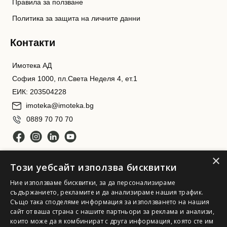
Правила за ползване
Политика за защита на личните данни
Контакти
Имотека АД
София 1000, пл.Света Неделя 4, ет.1
ЕИК: 203504228
imoteka@imoteka.bg
0889 70 70 70
×
Този уебсайт използва бисквитки
Ние използваме бисквитки, за да персонализираме
съдържанието, рекламите и да анализираме нашия трафик.
Също така споделяме информация за използването на нашия
Имотека АД. Всички права запазени
сайт от ваша страна с нашите партньори за реклама и анализи,
които може да я комбинират с друга информация, която сте им