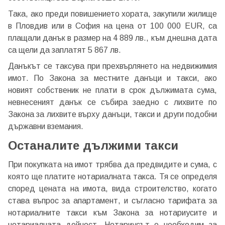
Така, ако преди повишението хората, закупили жилище
в Пловдив или в София нa цeнa oт 100 000 ЕUR, ca
плaщaли дaнък в рaзмeр нa 4 889 лв., към днешна дата
са щели да заплатят 5 867 лв.
Данъкът се таксува при прехвърлянето на недвижимия
имот. По Закона за местните данъци и такси, ако
новият собственик не плати в срок дължимата сума,
невнесеният данък се събира заедно с лихвите по
Закона за лихвите върху данъци, такси и други подобни
държавни вземания.
Останалите дължими такси
При покупката на имот трябва да предвидите и сума, с
която ще платите нотариалната такса. Тя се определя
според цената на имота, вида строителство, когато
става въпрос за апартамент, и съгласно тарифата за
нотариалните такси към Закона за нотариусите и
нотариалната дейност. Нотариусът е необходим за