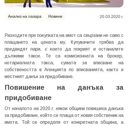
Анализ на пазара
Новини
20.03.2020 г.
Разходите при покупката на имот са свързани не само с
плащането на цената му. Купувачите трябва да
предвидят пари, с които да покрият и останалите
дължими такси. Те са комисионната на брокер,
нотариалната такса, сумата за вписване на
собствеността в Агенцията по вписванията, както и
местният данък за придобиване.
Повишение на данъка за
придобиване
От началото на 2020 г. някои общини повишиха данъка
за придобиване, който се плаща от новия собственик на
имота. Той се определя от конкретната община, а