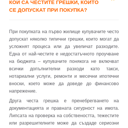
КОИ СА ЧЕСТИТЕ ГРЕШКИ, КОИТО
СЕ ДОПУСКАТ ПРИ ПОКУПКА?
Вход
Регистрация
При покупката на първо жилище купувачите често
Имейл Адрес
допускат няколко типични грешки, които могат да
усложнят процеса или да увеличат разходите.
Една от най-честите е недостатъчното проучване
Парола
на бюджета – купувачите понякога не включват
всички допълнителни разходи като такси,
нотариални услуги, ремонти и месечни ипотечни
вноски, което може да доведе до финансово
Забравена парола?
напрежение.
Друга честа грешка е пренебрегването на
Вход
документацията и правната сигурност на имота.
Липсата на проверка на собствеността, тежестите
или разрешителните може да създаде сериозни