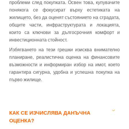
проблеми след покупката. Освен това, купувачите
Вход като гост
понякога се фокусират върху естетиката на
или използвай профил
жилището, без да оценят състоянието на сградата,
общите части, инфраструктурата и локацията,
Вход с Google
които са ключови за дългосрочния комфорт и
инвестиционната стойност.
Вход с Facebook
Избягването на тези грешки изисква внимателно
планиране, реалистична оценка на финансовите
възможности и информиран избор на имот, което
гарантира сигурна, удобна и успешна покупка на
първо жилище.
КАК СЕ ИЗЧИСЛЯВА ДАНЪЧНА
ОЦЕНКА?