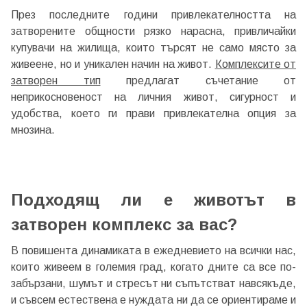
През последните години привлекателността на
затворените общности рязко нарасна, привличайки
купувачи на жилища, които търсят не само място за
живеене, но и уникален начин на живот.
Комплексите от
затворен тип
предлагат съчетание от
неприкосновеност на личния живот, сигурност и
удобства, което ги прави привлекателна опция за
мнозина.
Подходящ ли е животът в
затворен комплекс за вас?
В повишента динамиката в ежедневието на всички нас,
които живеем в големия град, когато дните са все по-
забързани, шумът и стресът ни съпътстват навсякъде,
и съвсем естествена е нуждата ни да се ориентираме и