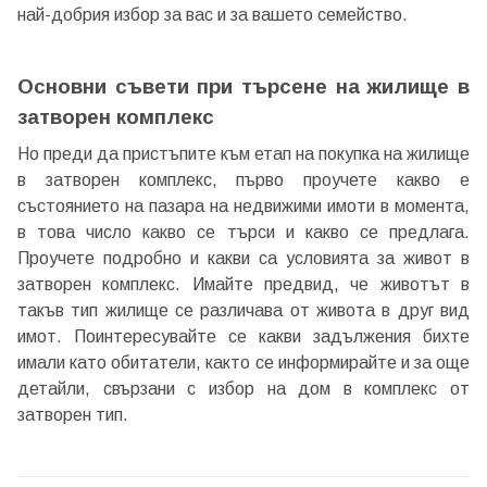
най-добрия избор за вас и за вашето семейство.
Забравена парола?
Основни съвети при търсене на жилище в
затворен комплекс
Вход
Но преди да пристъпите към етап на покупка на жилище
в затворен комплекс, първо проучете какво е
състоянието на пазара на недвижими имоти в момента,
Вход като гост
в това число какво се търси и какво се предлага.
или използвай профил
Проучете подробно и какви са условията за живот в
затворен комплекс. Имайте предвид, че животът в
Вход с Google
такъв тип жилище се различава от живота в друг вид
имот. Поинтересувайте се какви задължения бихте
имали като обитатели, както се информирайте и за още
Вход с Facebook
детайли, свързани с избор на дом в комплекс от
затворен тип.