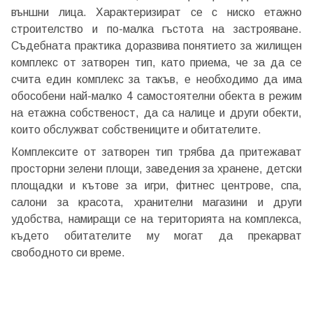
външни лица. Характеризират се с ниско етажно
строителство и по-малка гъстота на застрояване.
Съдебната практика доразвива понятието за жилищен
комплекс от затворен тип, като приема, че за да се
счита един комплекс за такъв, е необходимо да има
обособени най-малко 4 самостоятелни обекта в режим
на етажна собственост, да са налице и други обекти,
които обслужват собствениците и обитателите.
Комплексите от затворен тип трябва да притежават
просторни зелени площи, заведения за хранене, детски
площадки и кътове за игри, фитнес центрове, спа,
салони за красота, хранителни магазини и други
удобства, намиращи се на територията на комплекса,
където обитателите му могат да прекарват
свободното си време.