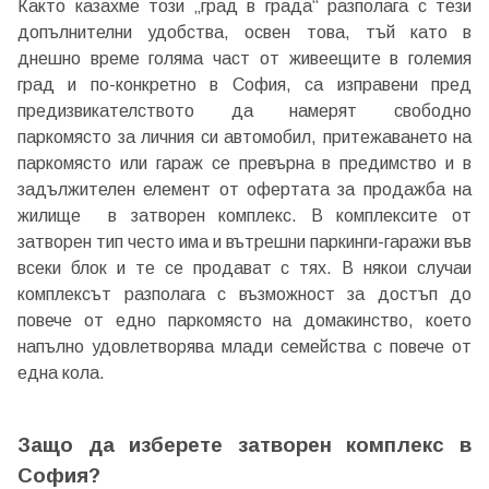
Както казахме този „град в града“ разполага с тези
допълнителни удобства, освен това, тъй като в
днешно време голяма част от живеещите в големия
град и по-конкретно в София, са изправени пред
предизвикателството да намерят свободно
паркомясто за личния си автомобил, притежаването на
паркомясто или гараж се превърна в предимство и в
задължителен елемент от офертата за продажба на
жилище в затворен комплекс. В комплексите от
затворен тип често има и вътрешни паркинги-гаражи във
всеки блок и те се продават с тях. В някои случаи
комплексът разполага с възможност за достъп до
повече от едно паркомясто на домакинство, което
напълно удовлетворява млади семейства с повече от
една кола.
Защо да изберете затворен комплекс в
София?