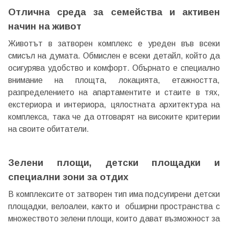
Отлична среда за семейства и активен
начин на живот
Животът в затворен комплекс е уреден във всеки
смисъл на думата. Обмислен е всеки детайл, който да
осигурява удобство и комфорт. Обърнато е специално
внимание на площта, локацията, етажността,
разпределението на апартаментите и стаите в тях,
екстериора и интериора, цялостната архитектура на
комплекса, така че да отговарят на високите критерии
на своите обитатели.
Зелени площи, детски площадки и
специални зони за отдих
В комплексите от затворен тип има подсугирени детски
площадки, велоалеи, както и обширни пространства с
множеството зелени площи, които дават възможност за