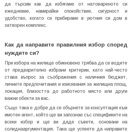
да търсим как да избягаме от натовареното си
ежедневие, намирайки спокойствие, сигурност и
удобство, когато се прибираме в уютния си дом в
затворен комплекс.
Как да направите правилния избор според
Добре дошъл!
нуждите си?
При избора на жилище обикновено трябва да се водите
от предварително избрани критерии, като най-често
Вход
Регистрация
става въпрос за съображения с наличния бюджет,
личните предпочитания и изисквания за жилищна площ,
Имейл Адрес
локация, близостта до работното място или други
важни обекти за вас.
Също така е добре да се обърнете за консултация към
имотен агент, който ще ви запознае със спецификите на
Парола
всеки избор и ще ви даде съвети, основани на
солиднааргументация. Така ще успеете да направите