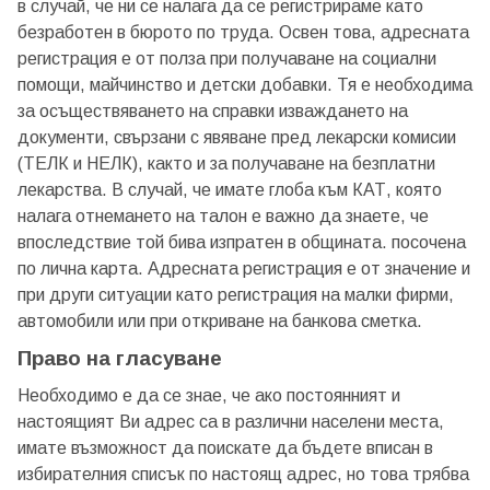
в случай, че ни се налага да се регистрираме като
безработен в бюрото по труда. Освен това, адресната
регистрация е от полза при получаване на социални
помощи, майчинство и детски добавки. Тя е необходима
за осъществяването на справки изваждането на
документи, свързани с явяване пред лекарски комисии
(ТЕЛК и НЕЛК), както и за получаване на безплатни
лекарства. В случай, че имате глоба към КАТ, която
налага отнемането на талон е важно да знаете, че
впоследствие той бива изпратен в общината. посочена
по лична карта. Адресната регистрация е от значение и
при други ситуации като регистрация на малки фирми,
автомобили или при откриване на банкова сметка.
Право на гласуване
Необходимо е да се знае, че ако постоянният и
настоящият Ви адрес са в различни населени места,
имате възможност да поискате да бъдете вписан в
избирателния списък по настоящ адрес, но това трябва