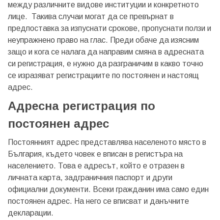
между различните видове институции и конкретното
лице. Такива случаи могат да се превърнат в
предпоставка за изпуснати срокове, пропуснати ползи и
неупражнено право на глас. Преди обаче да изясним
защо и кога се налага да направим смяна в адресната
си регистрация, е нужно да разграничим в какво точно
се изразяват регистрациите по постоянен и настоящ
адрес.
Адресна регистрация по
постоянен адрес
Постоянният адрес представлява населеното място в
България, където човек е вписан в регистъра на
населението. Това е адресът, който е отразен в
личната карта, задграничния паспорт и други
официални документи. Всеки гражданин има само един
постоянен адрес. На него се вписват и данъчните
декларации.