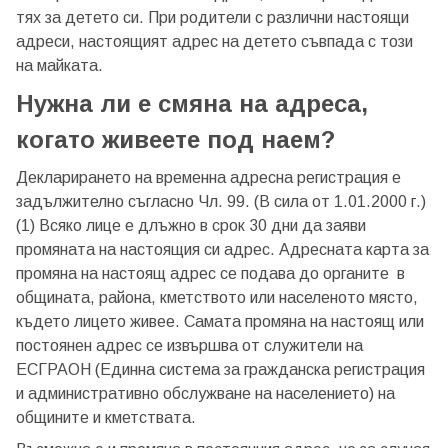
тях за детето си. При родители с различни настоящи
адреси, настоящият адрес на детето съвпада с този
на майката.
Нужна ли е смяна на адреса,
когато живеете под наем?
Декларирането на временна адресна регистрация е
задължително съгласно Чл. 99. (В сила от 1.01.2000 г.)
(1) Всяко лице е длъжно в срок 30 дни да заяви
промяната на настоящия си адрес. Адресната карта за
промяна на настоящ адрес се подава до органите в
общината, района, кметството или населеното място,
където лицето живее. Самата промяна на настоящ или
постоянен адрес се извършва от служители на
ЕСГРАОН (Единна система за гражданска регистрация
и административно обслужване на населението) на
общините и кметствата.