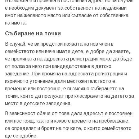
Възможна е и промяна в постоянния адрес, но за случая
е необходим документ за собственост на недвижими
имот на желаното място или съгласие от собственика
на имота.
Събиране на точки
В случай, че ви предстои появата на нов член в
семейството или вече имате дете, е добре да знаете,
че промяната на адресната регистрация може да бъде
от полза за него при кандидатстване в детско
заведение. При промяна на адресната регистрация и
изричното уточнение дали местожителството е
временно или постоянно, е възможно събирането на
точки, които да послужат при класирането на детето за
място в детските заведения.
В зависимост обаче от това дали адресът е постоянен
или настоящ, както и какво е времето на пребиваване,
се определят и броят на точките, с които семейството
ще се сдобие.