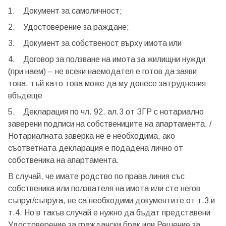
1. Документ за самоличност;
Вход
Регистрация
2. Удостоверение за раждане;
Имейл Адрес
3. Документ за собственост върху имота или
4. Договор за ползване на имота за жилищни нужди
(при наем) – не всеки наемодател е готов да заяви
това, тъй като това може да му донесе затруднения
Парола
вбъдеще
5. Декларация по чл. 92. ал.3 от ЗГР с нотариално
заверени подписи на собствениците на апартамента. /
Нотариалната заверка не е необходима, ако
Забравена парола?
съответната декларация е подадена лично от
собственика на апартамента.
Вход
В случай, че имате родство по права линия със
собственика или ползвателя на имота или сте негов
съпруг/съпруга, не са необходими документите от т.3 и
т.4. Но в такъв случай е нужно да бъдат представени
Вход като гост
Удостоверение за граждански брак или Решение за