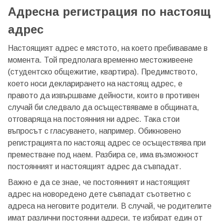
Адресна регистрация по настоящ
адрес
Настоящият адрес е мястото, на което пребиваваме в
момента. Той предполага временно местоживеене
(студентско общежитие, квартира). Предимството,
което носи декларирането на настоящ адрес, е
правото да извършваме дейности, които в противен
случай би следвало да осъществяваме в общината,
отговаряща на постоянния ни адрес. Така стои
въпросът с гласуването, например. Обикновено
регистрацията по настоящ адрес се осъществява при
преместване под наем. Разбира се, има възможност
постоянният и настоящият адрес да съвпадат.
Важно е да се знае, че постоянният и настоящият
адрес на новоредено дете съвпадат съответно с
адреса на неговите родители. В случай, че родителите
имат различни постоянни адреси, те избират един от