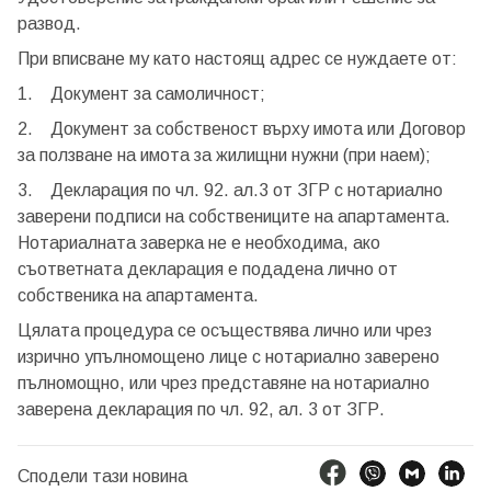
или използвай профил
развод.
При вписване му като настоящ адрес се нуждаете от:
Вход с Google
1. Документ за самоличност;
Вход с Facebook
2. Документ за собственост върху имота или Договор
за ползване на имота за жилищни нужни (при наем);
3. Декларация по чл. 92. ал.3 от ЗГР с нотариално
заверени подписи на собствениците на апартамента.
Нотариалната заверка не е необходима, ако
съответната декларация е подадена лично от
собственика на апартамента.
Цялата процедура се осъществява лично или чрез
изрично упълномощено лице с нотариално заверено
пълномощно, или чрез представяне на нотариално
заверена декларация по чл. 92, ал. 3 от ЗГР.
Сподели тази новина