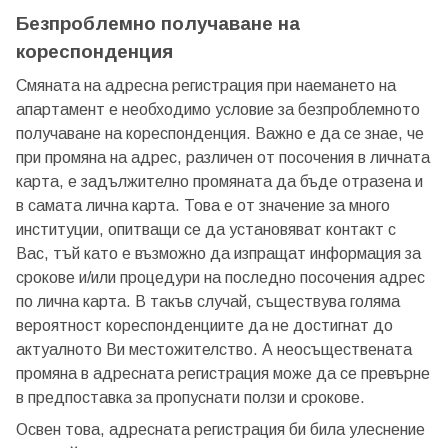
Безпроблемно получаване на
кореспонденция
Смяната на адресна регистрация при наемането на
апартамент е необходимо условие за безпроблемното
получаване на кореспонденция. Важно е да се знае, че
при промяна на адрес, различен от посочения в личната
карта, е задължително промяната да бъде отразена и
в самата лична карта. Това е от значение за много
институции, опитващи се да установяват контакт с
Вас, тъй като е възможно да изпращат информация за
срокове и/или процедури на последно посочения адрес
по лична карта. В такъв случай, съществува голяма
вероятност кореспонденциите да не достигнат до
актуалното Ви местожителство. А неосъществената
промяна в адресната регистрация може да се превърне
в предпоставка за пропуснати ползи и срокове.
Освен това, адресната регистрация би била улеснение