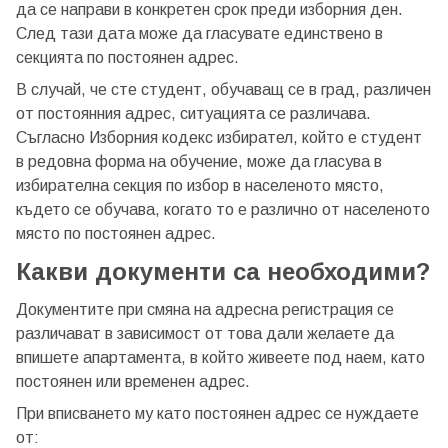
да се направи в конкретен срок преди изборния ден.
След тази дата може да гласувате единствено в
секцията по постоянен адрес.
В случай, че сте студент, обучаващ се в град, различен
от постоянния адрес, ситуацията се различава.
Съгласно Изборния кодекс избирател, който е студент
в редовна форма на обучение, може да гласува в
избирателна секция по избор в населеното място,
където се обучава, когато то е различно от населеното
място по постоянен адрес.
Какви документи са необходими?
Документите при смяна на адресна регистрация се
различават в зависимост от това дали желаете да
впишете апартамента, в който живеете под наем, като
постоянен или временен адрес.
Добре дошъл!
При вписването му като постоянен адрес се нуждаете
от: