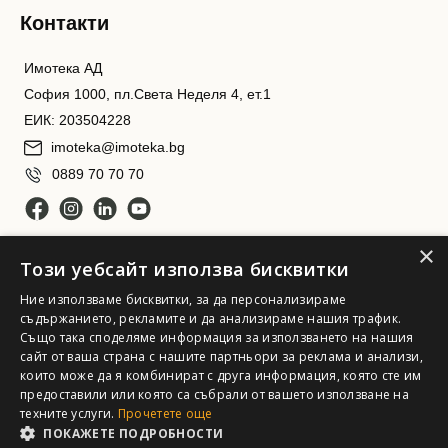
Контакти
Имотека АД
София 1000, пл.Света Неделя 4, ет.1
ЕИК: 203504228
imoteka@imoteka.bg
0889 70 70 70
×
Този уебсайт използва бисквитки
Ние използваме бисквитки, за да персонализираме
съдържанието, рекламите и да анализираме нашия трафик.
Също така споделяме информация за използването на нашия
Имотека АД. Всички права запазени
сайт от ваша страна с нашите партньори за реклама и анализи,
които може да я комбинират с друга информация, която сте им
предоставили или която са събрали от вашето използване на
техните услуги.
Прочетете още
ПОКАЖЕТЕ ПОДРОБНОСТИ