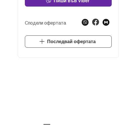
Пиши във Viber
Сподели офертата
Последвай офертата