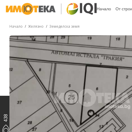
Начало
От стро
Начало
Желязно
Земеделска земя
438