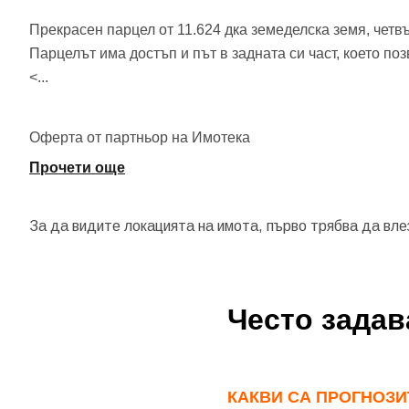
Прекрасен парцел от 11.624 дка земеделска земя, четвъ
Парцелът има достъп и път в задната си част, което по
<
...
Оферта от партньор на Имотека
Прочети още
За да видите локацията на имота, първо трябва да вле
Често зада
До
КАКВИ СА ПРОГНОЗИТ