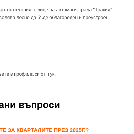
рта категория, с лице на автомагистрала "Тракия".
зволява лесно да бъде облагороден и преустроен.
зете в профила си от
тук.
вани въпроси
бре дошъл!
Е ЗА КВАРТАЛИТЕ ПРЕЗ 2025Г.?
Вход
Регистрация