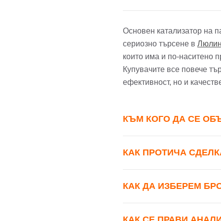
Име
Име
Основен катализатор на 
сериозно търсене в
Люли
Имей
които има и по-наситено п
Купувачите все повече тър
Пар
ефективност, но и качеств
Теле
КЪМ КОГО ДА СЕ ОБ
Забр
КАК ПРОТИЧА СДЕЛК
КАК ДА ИЗБЕРЕМ БР
КАК СЕ ПРАВИ АНАЛ