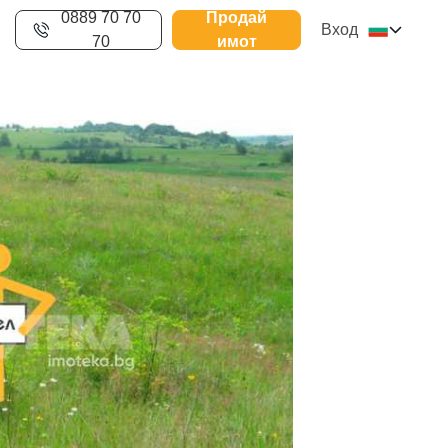
0889 70 70
Продай
Вход
70
имот