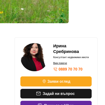
Ирина
Сребринова
Консултант недвижими имоти
Виж повече
0889 70 70 70
Заяви оглед
Задай ни въпрос