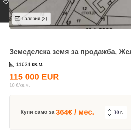
Галерия (2)
Земеделска земя за продажба, Жел
11624 кв.м.
115 000 EUR
10 €/кв.м.
364
€ / мес.
Купи само за
г.