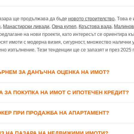
*
йл Адрес
пазара ще продължава да бъде
новото строителство
. Това е
н
,
Манастирски ливади
,
Овча купел
,
Кръстова вада
,
Малинов
л адрес*
редлагане на нови проекти, като интересът се ориентира къ
сят имоти с модерна визия, сигурност, множество налични 
ола
ено изпълнение. Тези тенденции ще се запазят и през 2025 г
Вашето запитване стигна до нас. Ще
фон*
се обадим възможно най-бързо.
ЪРНЕМ ЗА ДАНЪЧНА ОЦЕНКА НА ИМОТ?
авена парола?
▼
Вход
А ЗА ПОКУПКА НА ИМОТ С ИПОТЕЧЕН КРЕДИТ?
ОКЕР ПРИ ПРОДАЖБА НА АПАРТАМЕНТ?
Вход като гост
Заяви оглед
или използвай профил
ИЗ НА ПАЗАРА НА НЕДВИЖИМИ ИМОТИ?