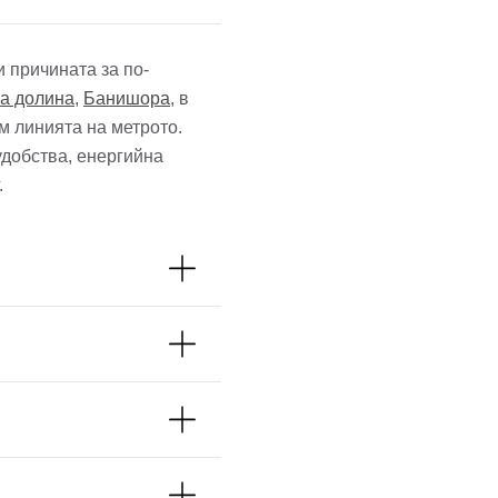
 и причината за по-
а долина
,
Банишора
, в
м линията на метрото.
удобства, енергийна
.