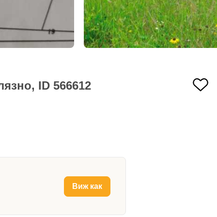
язно, ID 566612
Виж как