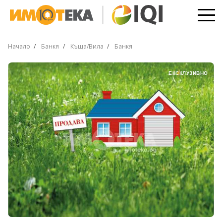
Начало
Банкя
Къща/Вила
Банкя
ЕКСКЛУЗИВНО