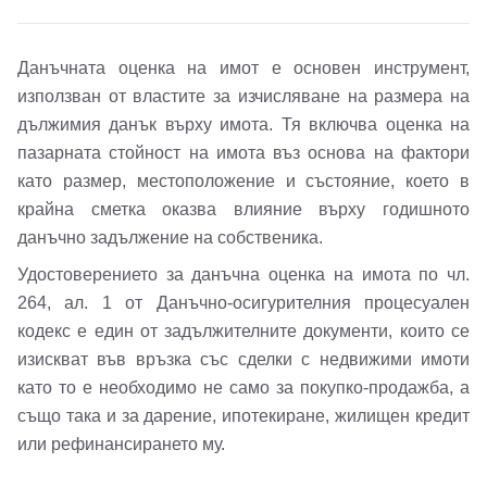
Парола
Телефон*
Данъчната оценка на имот е основен инструмент,
Вашето запитване стигна до нас. Ще
използван от властите за изчисляване на размера на
▼
се обадим възможно най-бързо.
Забравена парола?
дължимия данък върху имота. Тя включва оценка на
пазарната стойност на имота въз основа на фактори
като размер, местоположение и състояние, което в
Вход
крайна сметка оказва влияние върху годишното
данъчно задължение на собственика.
Удостоверението за данъчна оценка на имота по чл.
Вход като гост
264, ал. 1 от Данъчно-осигурителния процесуален
или използвай профил
кодекс е един от задължителните документи, които се
изискват във връзка със сделки с недвижими имоти
Вход с Google
Заяви оглед
като то е необходимо не само за покупко-продажба, а
също така и за дарение, ипотекиране, жилищен кредит
Вход с Facebook
или рефинансирането му.