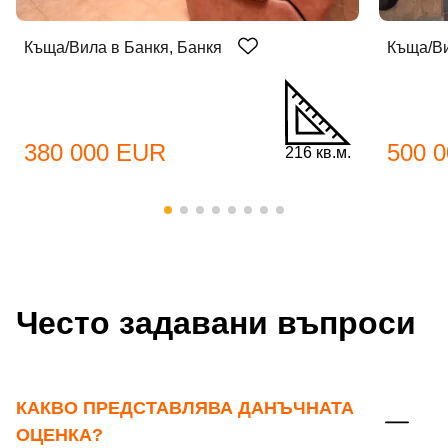
Къща/Вила в Банкя, Банкя
Къща/Ви
380 000 EUR
500 
216 кв.м.
Добре дошъл!
Вход
Регистрация
Име*
Често задавани въпроси
Имейл Адрес
Имейл адрес*
КАКВО ПРЕДСТАВЛЯВА ДАНЪЧНАТА
ОЦЕНКА?