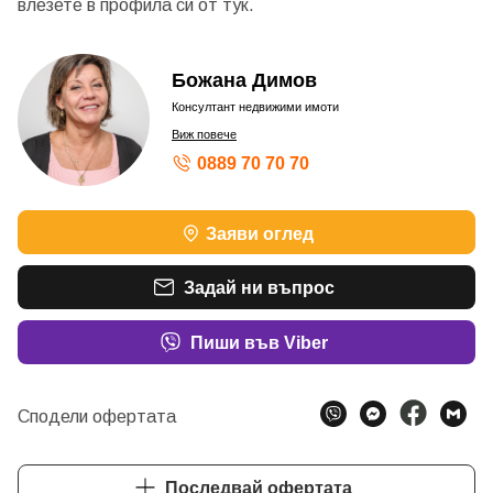
влезете в профила си от
тук.
Божана Димов
Консултант недвижими имоти
Виж повече
0889 70 70 70
Заяви оглед
Задай ни въпрос
Пиши във Viber
Сподели офертата
Последвай офертата