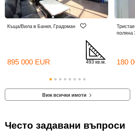
Къща/Вила в Банкя, Градоман
Тристае
поляна 
895 000 EUR
180 
493 кв.м.
Виж всички имоти
Често задавани въпроси