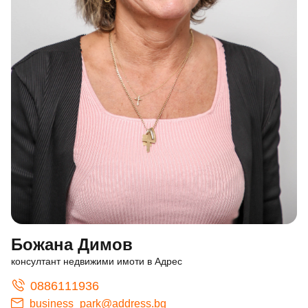
Божана Димов
консултант недвижими имоти в Адрес
0886111936
business_park@address.bg