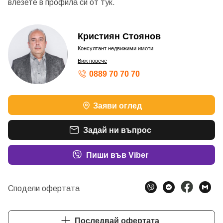
влезете в профила си от
тук.
Кристиян Стоянов
Консултант недвижими имоти
Виж повече
0889 70 70 70
Заяви оглед
Задай ни въпрос
Пиши във Viber
Сподели офертата
Последвай офертата