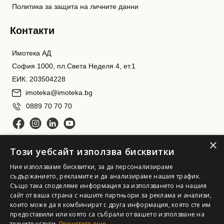
Политика за защита на личните данни
Контакти
Имотека АД
София 1000, пл.Света Неделя 4, ет.1
ЕИК: 203504228
imoteka@imoteka.bg
0889 70 70 70
×
Този уебсайт използва бисквитки
Ние използваме бисквитки, за да персонализираме
съдържанието, рекламите и да анализираме нашия трафик.
Също така споделяме информация за използването на нашия
сайт от ваша страна с нашите партньори за реклама и анализи,
Имотека АД. Всички права запазени
които може да я комбинират с друга информация, която сте им
предоставили или която са събрали от вашето използване на
техните услуги.
Прочетете още