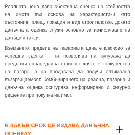
Реалната цена дава обективна оценка на стойността
или използвай профил
на имота въз основа на характеристики като
състояние, площ, локация и вид строителство, докато
Вход с Google
Заяви оглед
данъчната оценка служи основно за изчисляване на
данъци и такси.
Вход с Facebook
Вземането предвид на пазарната цена е ключово за
успешна сделка – тя позволява на купувача да
предложи справедлива стойност, която е конкурентна
на пазара, а на продавача да получи оптимална
възвръщаемост. Комбинирането на реална, пазарна и
данъчна оценка осигурява информирано и сигурно
решение при покупка на имот.
В КАКЪВ СРОК СЕ ИЗДАВА ДАНЪЧНА
ОЦЕНКА?