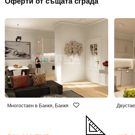
Оферти от същата сграда
Многостаен в Банкя, Банкя
Двустае
Добре дошъл!