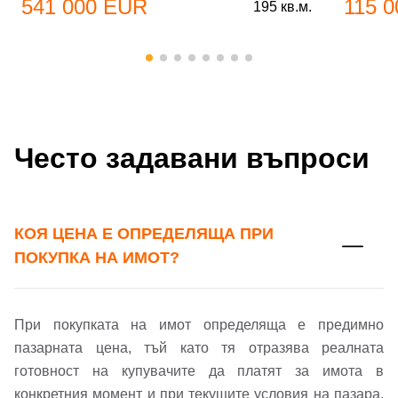
541 000 EUR
115 
195 кв.м.
Вход
Регистрация
Име*
Имейл Адрес
Имейл адрес*
Често задавани въпроси
Парола
Телефон*
КОЯ ЦЕНА Е ОПРЕДЕЛЯЩА ПРИ
Вашето запитване стигна до нас. Ще
ПОКУПКА НА ИМОТ?
▼
се обадим възможно най-бързо.
Забравена парола?
Вход
При покупката на имот определяща е предимно
пазарната цена, тъй като тя отразява реалната
готовност на купувачите да платят за имота в
конкретния момент и при текущите условия на пазара.
Вход като гост