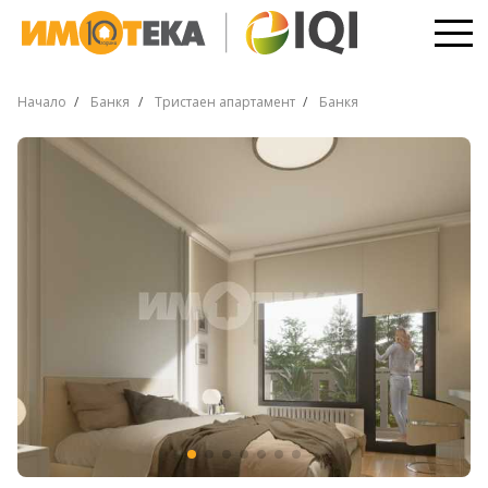
Начало
Банкя
Тристаен апартамент
Банкя