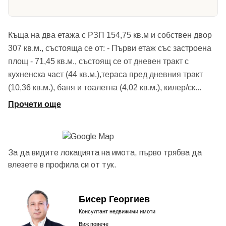
Къща на два етажа с РЗП 154,75 кв.м и собствен двор
307 кв.м., състояща се от: - Първи етаж със застроена
площ - 71,45 кв.м., състоящ се от дневен тракт с
кухненска част (44 кв.м.),тераса пред дневния тракт
(10,36 кв.м.), баня и тоалетна (4,02 кв.м.), килер/ск
...
Прочети още
За да видите локацията на имота, първо трябва да
влезете в профила си от
тук.
Бисер Георгиев
Консултант недвижими имоти
Виж повече