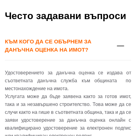
Парола
Често задавани въпроси
Телефон*
Вашето запитване стигна до нас. Ще
▼
се обадим възможно най-бързо.
Забравена парола?
КЪМ КОГО ДА СЕ ОБЪРНЕМ ЗА
ДАНЪЧНА ОЦЕНКА НА ИМОТ?
Вход
Удостоверението за данъчна оценка се издава от
съответната данъчна служба към общината по
Вход като гост
местонахождение на имота.
или използвай профил
Услугата може да бъде заявена както за готов имот,
така и за незавършено строителство. Това може да се
Вход с Google
Заяви оглед
случи както на гише в съответната община, така и да се
заяви удостоверение за данъчна оценка онлайн с
Вход с Facebook
квалифицирано удостоверение за електронен подпис
или квалифициран електронен подпис.