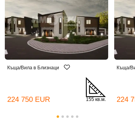
Къща/Вила в Близнаци
Къща/Ви
Добре дошъл!
Вход
Регистрация
Име*
224 750 EUR
224 
155 кв.м.
Имейл Адрес
Имейл адрес*