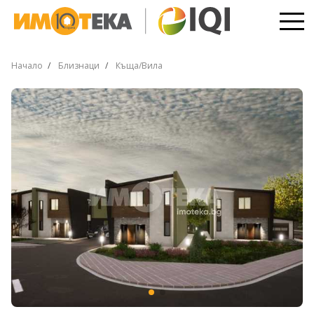
Начало
Близнаци
Къща/Вила