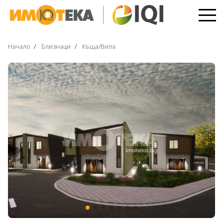
Начало
Близнаци
Къща/Вила