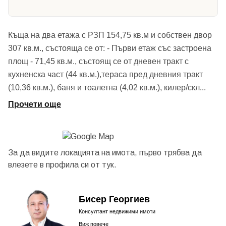
Къща на два етажа с РЗП 154,75 кв.м и собствен двор
307 кв.м., състояща се от: - Първи етаж със застроена
площ - 71,45 кв.м., състоящ се от дневен тракт с
кухненска част (44 кв.м.),тераса пред дневния тракт
(10,36 кв.м.), баня и тоалетна (4,02 кв.м.), килер/скл
...
Прочети още
За да видите локацията на имота, първо трябва да
влезете в профила си от
тук.
Бисер Георгиев
Консултант недвижими имоти
Виж повече