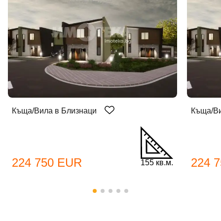
Къща/Вила в Близнаци
Къща/Ви
Добре дошъл!
224 750 EUR
224 
155 кв.м.
Вход
Регистрация
Име*
Имейл Адрес
Имейл адрес*