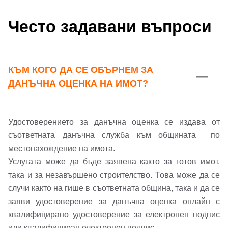
Често задавани въпроси
Парола
Телефон*
Вашето запитване стигна до нас. Ще
▼
КЪМ КОГО ДА СЕ ОБЪРНЕМ ЗА
се обадим възможно най-бързо.
Забравена парола?
ДАНЪЧНА ОЦЕНКА НА ИМОТ?
Вход
Удостоверението за данъчна оценка се издава от
съответната данъчна служба към общината по
Вход като гост
местонахождение на имота.
Услугата може да бъде заявена както за готов имот,
или използвай профил
така и за незавършено строителство. Това може да се
Вход с Google
случи както на гише в съответната община, така и да се
Заяви оглед
заяви удостоверение за данъчна оценка онлайн с
квалифицирано удостоверение за електронен подпис
Вход с Facebook
или квалифициран електронен подпис.