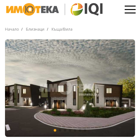
Начало
Близнаци
Къща/Вила