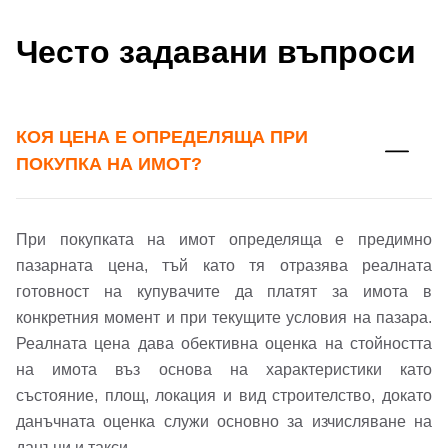
Имейл Адрес
Често задавани въпроси
Имейл адрес*
Парола
КОЯ ЦЕНА Е ОПРЕДЕЛЯЩА ПРИ
ПОКУПКА НА ИМОТ?
Телефон*
Вашето запитване стигна до нас. Ще
▼
се обадим възможно най-бързо.
Забравена парола?
При покупката на имот определяща е предимно
пазарната цена, тъй като тя отразява реалната
Вход
готовност на купувачите да платят за имота в
конкретния момент и при текущите условия на пазара.
Реалната цена дава обективна оценка на стойността
Вход като гост
на имота въз основа на характеристики като
състояние, площ, локация и вид строителство, докато
или използвай профил
данъчната оценка служи основно за изчисляване на
данъци и такси.