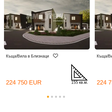
Къща/Вила в Близнаци
Къща/Ви
224 750 EUR
224 
155 кв.м.
Добре дошъл!
Вход
Регистрация
Име*