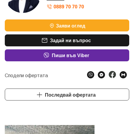
0889 70 70 70
Заяви оглед
Задай ни въпрос
Пиши във Viber
Сподели офертата
Последвай офертата