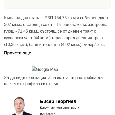
Къща на два етажа с РЗП 154,75 кв.м и собствен двор
307 кв.м., състояща се от: - Първи етаж със застроена
площ - 71,45 кв.м., състоящ се от дневен тракт с
кухненска част (44 кв.м.),тераса пред дневния тракт
(10,36 кв.м.), баня и тоалетна (4,02 кв.м.), килер/скл
...
Прочети още
За да видите локацията на имота, първо трябва да
влезете в профила си от
тук.
Бисер Георгиев
Консултант недвижими имоти
Виж повече