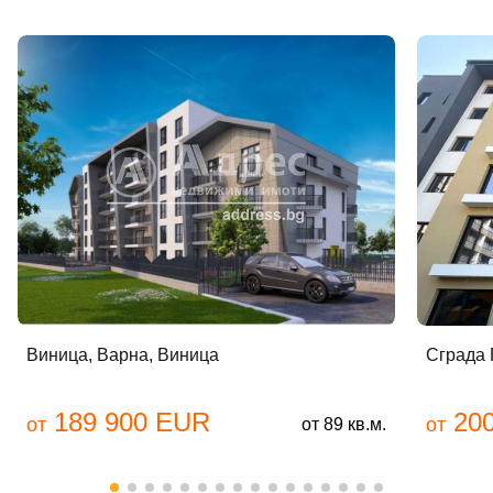
Виница, Варна, Виница
Сграда 
189 900 EUR
200
от
от
от 89 кв.м.