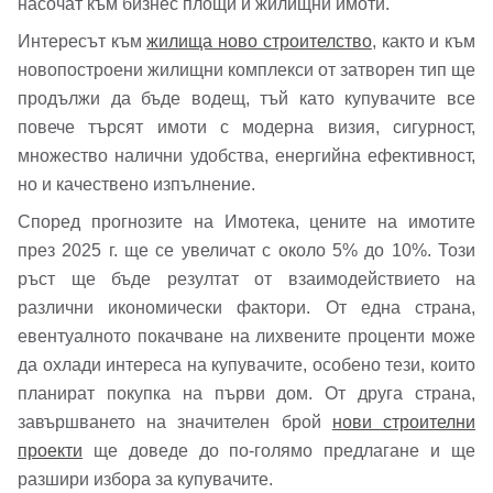
насочат към бизнес площи и жилищни имоти.
Парола
Интересът към
жилища ново строителство
, както и към
новопостроени жилищни комплекси от затворен тип ще
продължи да бъде водещ, тъй като купувачите все
Забравена парола?
повече търсят имоти с модерна визия, сигурност,
множество налични удобства, енергийна ефективност,
но и качествено изпълнение.
Вход
Според прогнозите на Имотека, цените на имотите
през 2025 г. ще се увеличат с около 5% до 10%. Този
ръст ще бъде резултат от взаимодействието на
Вход като гост
различни икономически фактори. От една страна,
или използвай профил
евентуалното покачване на лихвените проценти може
да охлади интереса на купувачите, особено тези, които
Вход с Google
планират покупка на първи дом. От друга страна,
завършването на значителен брой
нови строителни
Вход с Facebook
проекти
ще доведе до по-голямо предлагане и ще
разшири избора за купувачите.