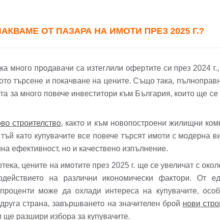
Вход
КВАМЕ ОТ ПАЗАРА НА ИМОТИ ПРЕЗ 2025 Г.?
Вход като гост
 много продавачи са изтеглили офертите си през 2024 г., з
или използвай профил
ото търсене и покачване на цените. Също така, пълноправ
Вход с Google
Вход с Facebook
та за много повече инвеститори към България, които ще се
во строителство
, както и към новопостроени жилищни ком
тъй като купувачите все повече търсят имоти с модерна ви
йна ефективност, но и качествено изпълнение.
ека, цените на имотите през 2025 г. ще се увеличат с око
одействието на различни икономически фактори. От ед
проценти може да охлади интереса на купувачите, особ
 друга страна, завършването на значителен брой
нови стро
и ще разшири избора за купувачите.