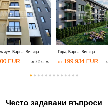
бре дошъл!
Вход
Регистрация
йл Адрес
емиум, Варна, Виница
Гора, Варна, Виница
300 EUR
199 934 EUR
от
от 82 кв.м.
ола
авена парола?
Често задавани въпроси