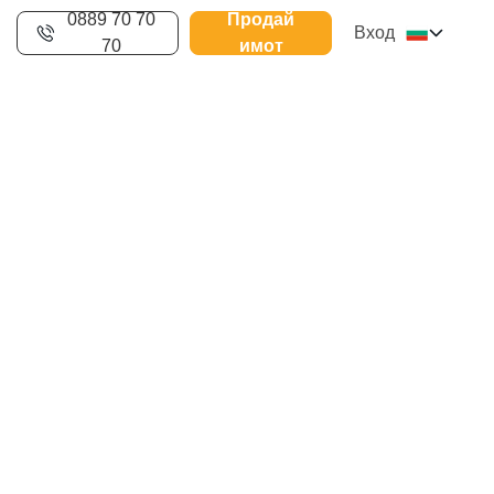
0889 70 70
Продай
Вход
70
имот