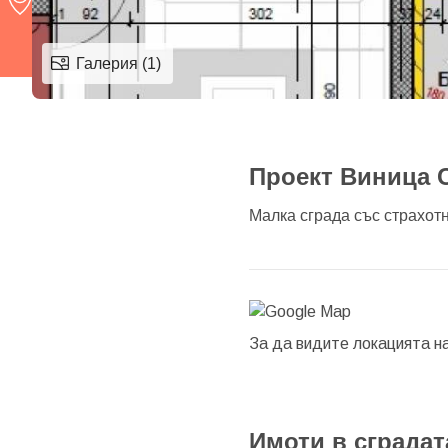
Галерия (1)
Проект Виница С
Малка сграда със страхот
За да видите локацията н
Имоти в сградат