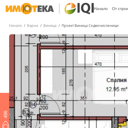
Начало
От стро
Начало
Варна
Виница
Проект Виница Седмочисленици
496