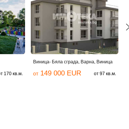
Виница- Бяла сграда, Варна, Виница
Е
149 000 EUR
от
о
от 170 кв.м.
от 97 кв.м.