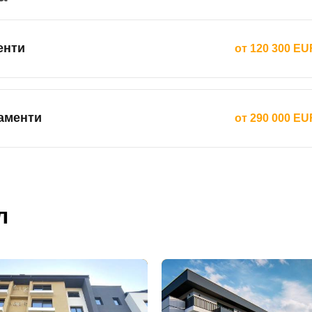
енти
от 120 300 EU
аменти
от 290 000 EU
л