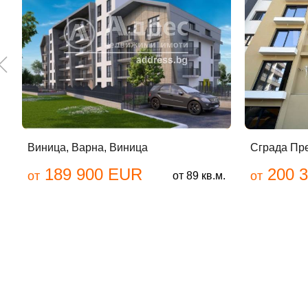
До
Име
Виница, Варна, Виница
Сграда Пр
189 900 EUR
200 
от
от
от 89 кв.м.
Пар
Забр