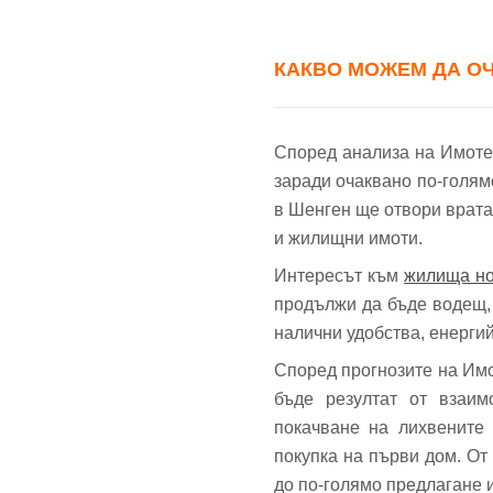
КАКВО МОЖЕМ ДА ОЧА
Според анализа на Имотека
заради очаквано по-голям
в Шенген ще отвори врата
и жилищни имоти.
Интересът към
жилища но
продължи да бъде водещ, 
налични удобства, енерги
Според прогнозите на Имот
бъде резултат от взаим
покачване на лихвените 
покупка на първи дом. От
до по-голямо предлагане 