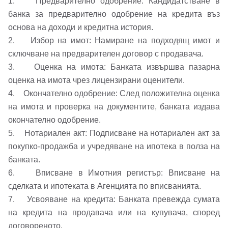
1. Предварително одобрение: Кандидатстване в
Имейл Адрес
банка за предварително одобрение на кредита въз
основа на доходи и кредитна история.
2. Избор на имот: Намиране на подходящ имот и
сключване на предварителен договор с продавача.
Парола
3. Оценка на имота: Банката извършва пазарна
оценка на имота чрез лицензирани оценители.
4. Окончателно одобрение: След положителна оценка
на имота и проверка на документите, банката издава
Забравена парола?
окончателно одобрение.
5. Нотариален акт: Подписване на нотариален акт за
Вход
покупко-продажба и учредяване на ипотека в полза на
банката.
6. Вписване в Имотния регистър: Вписване на
Вход като гост
сделката и ипотеката в Агенцията по вписванията.
или използвай профил
7. Усвояване на кредита: Банката превежда сумата
на кредита на продавача или на купувача, според
Вход с Google
договореното.