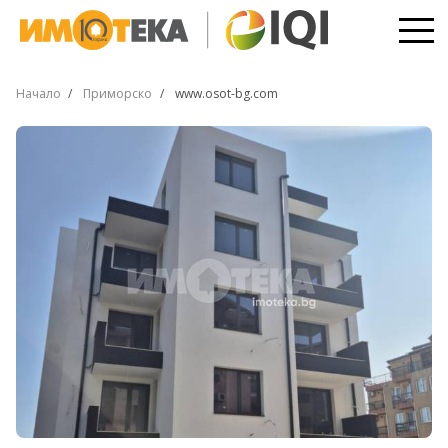
Начало
Приморско
www.osot-bg.com