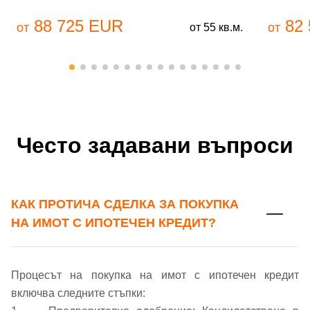
88 725 EUR
82 
от
от
от 55 кв.м.
Често задавани въпроси
КАК ПРОТИЧА СДЕЛКА ЗА ПОКУПКА
Добре дошъл!
НА ИМОТ С ИПОТЕЧЕН КРЕДИТ?
Процесът на покупка на имот с ипотечен кредит
Вход
Регистрация
включва следните стъпки: