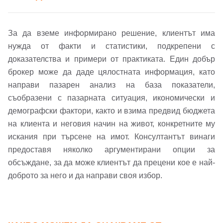
Парола
За да вземе информирано решение, клиентът има
нужда от факти и статистики, подкрепени с
доказателства и примери от практиката. Един добър
брокер може да даде цялостната информация, като
Забравена парола?
направи пазарен анализ на база показатели,
съобразени с пазарната ситуация, икономически и
Вход
демографски фактори, както и взима предвид бюджета
на клиента и неговия начин на живот, конкретните му
искания при търсене на имот. Консултантът винаги
предоставя няколко аргументирани опции за
Вход като гост
обсъждане, за да може клиентът да прецени кое е най-
или използвай профил
доброто за него и да направи своя избор.
Вход с Google
Вход с Facebook