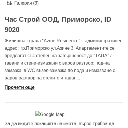
Галерия (3)
Час Строй ООД, Приморско, ID
9020
Жилищна сграда "Azine Residence" с административен
адрес : гр.Приморско ул.Азине 3. Апартаментите се
предлагат със степен на завършеност до "ТАПА" /
тавани и стени-измазани с варов разтвор; под-на
замазка; в WС възел-замазка по пода и измазване с
варов разтвор на стените и таван
...
Прочети още
За да видите локацията на имота, първо трябва да