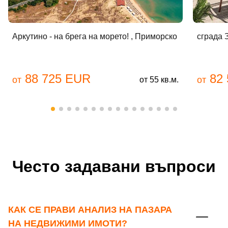
Аркутино - на брега на морето! , Приморско
сграда 
88 725 EUR
82 
от
от
от 55 кв.м.
Добре дошъл!
Често задавани въпроси
Вход
Регистрация
КАК СЕ ПРАВИ АНАЛИЗ НА ПАЗАРА
Имейл Адрес
НА НЕДВИЖИМИ ИМОТИ?