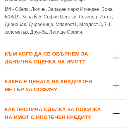
Парола
М4
- Обеля, Люлин, Западен парк/ Илинден, Зона
Б18/19, Зона Б-5, София Център, Лозенец, Изток,
Телефон*
Дианабад/ Дървеница, Младост1, Младост 3, 7-11
Вашето запитване стигна до нас. Ще
километър, Дружба, Летище София.
▼
се обадим възможно най-бързо.
Забравена парола?
Вход
КЪМ КОГО ДА СЕ ОБЪРНЕМ ЗА
ДАНЪЧНА ОЦЕНКА НА ИМОТ?
Вход като гост
КАКВА Е ЦЕНАТА НА КВАДРАТЕН
или използвай профил
МЕТЪР ЗА СОФИЯ?
Вход с Google
Заяви оглед
КАК ПРОТИЧА СДЕЛКА ЗА ПОКУПКА
НА ИМОТ С ИПОТЕЧЕН КРЕДИТ?
Вход с Facebook