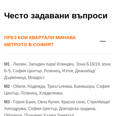
Често задавани въпроси
ПРЕЗ КОИ КВАРТАЛИ МИНАВА
МЕТРОТО В СОФИЯ?
Добре дошъл!
М1
- Люлин, Западен парк/ Илинден, Зона Б18/19, зона
Б-5, София Център, Лозенец, Изток, Дианабад/
Дървеница, Младост.
Вход
Регистрация
Име*
М2
- Обеля, Надежда, Триъгълника, Банишора, София
Център, Лозенец, Хладилника.
Имейл Адрес
М3
- Горня Баня, Овча Купел, Красно село, Стрелбище/
Имейл адрес*
Хиподрума, София Център, Докторска градина,
Оборище, Подуяне/ Хаджи Димитър.