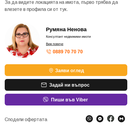
За да видите локацията на имота, първо трябва да
влезете в профила си от
тук.
Румяна Ненова
Консултант недвижими имоти
Виж повече
0889 70 70 70
Заяви оглед
Задай ни въпрос
Пиши във Viber
Сподели офертата