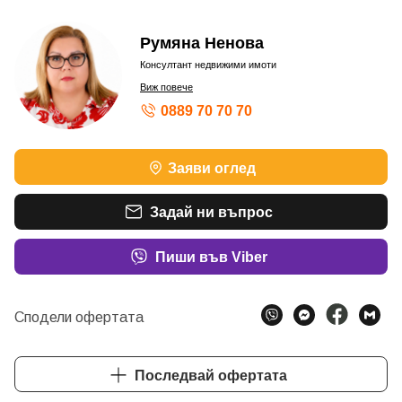
Румяна Ненова
Консултант недвижими имоти
Виж повече
0889 70 70 70
Заяви оглед
Задай ни въпрос
Пиши във Viber
Сподели офертата
Последвай офертата