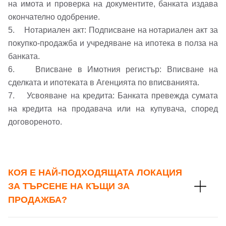
Вход
Регистрация
на имота и проверка на документите, банката издава
Име*
окончателно одобрение.
5. Нотариален акт: Подписване на нотариален акт за
Имейл Адрес
покупко-продажба и учредяване на ипотека в полза на
Имейл адрес*
банката.
6. Вписване в Имотния регистър: Вписване на
сделката и ипотеката в Агенцията по вписванията.
Парола
7. Усвояване на кредита: Банката превежда сумата
Телефон*
на кредита на продавача или на купувача, според
Вашето запитване стигна до нас. Ще
договореното.
▼
се обадим възможно най-бързо.
Забравена парола?
Вход
КОЯ Е НАЙ-ПОДХОДЯЩАТА ЛОКАЦИЯ
ЗА ТЪРСЕНЕ НА КЪЩИ ЗА
ПРОДАЖБА?
Вход като гост
или използвай профил