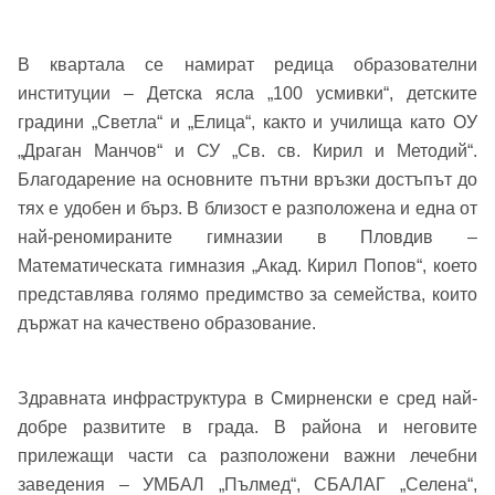
В квартала се намират редица образователни
институции – Детска ясла „100 усмивки“, детските
градини „Светла“ и „Елица“, както и училища като ОУ
„Драган Манчов“ и СУ „Св. св. Кирил и Методий“.
Благодарение на основните пътни връзки достъпът до
тях е удобен и бърз. В близост е разположена и една от
най-реномираните гимназии в Пловдив –
Добре дошъл!
Математическата гимназия „Акад. Кирил Попов“, което
представлява голямо предимство за семейства, които
държат на качествено образование.
Вход
Регистрация
Име*
Имейл Адрес
Здравната инфраструктура в Смирненски е сред най-
добре развитите в града. В района и неговите
Имейл адрес*
прилежащи части са разположени важни лечебни
заведения – УМБАЛ „Пълмед“, СБАЛАГ „Селена“,