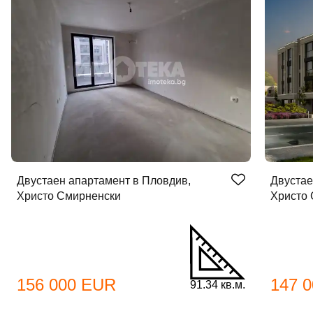
Двустаен апартамент в Пловдив,
Двустае
Христо Смирненски
Христо
156 000 EUR
147 
91.34 кв.м.