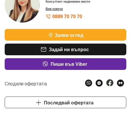
Консултант недвижими имоти
Виж повече
0889 70 70 70
Заяви оглед
Задай ни въпрос
Пиши във Viber
Сподели офертата
Последвай офертата