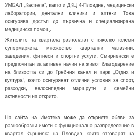
Парола
УМБАЛ „Каспела“, както и ДКЦ 4-Пловдив, медицински
лаборатории, дентални клиники и аптеки. Това
Телефон*
осигурява достъп до първична и специализирана
Вашето запитване стигна до нас. Ще
медицинска помощ.
▼
се обадим възможно най-бързо.
Забравена парола?
Жителите на квартала разполагат с няколко големи
супермаркета, множество квартални магазини,
Вход
заведения, фитнеси и спортни услуги. Смирненски е
предпочитан за активен начин на живот благодарение
на близостта си до Гребния канал и парк „Отдих и
Вход като гост
култура“, които осигуряват отлични условия за спорт,
разходки, велосипедни маршрути и семейни
или използвай профил
активности на открито.
Вход с Google
Заяви оглед
На сайта на Имотека може да откриете обяви за
Вход с Facebook
разнообразни имоти с функционално разпределение в
квартал Кършияка на Пловдив, които отговарят на