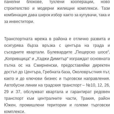
панелни блокове, тухлени кооперации, ново
строителство и модерни жилищни комплекси. Тази
комбинация дава широк избор както за купувачи, така и
за инвеститори.
Транспортната мрежа в района е отлично развита и
осигурява бърза връзка с центъра на града и
съседните квартали. Булевардите „Пещерско шосе“,
„Копривщица“ и „Хаджи Димитър“ изграждат основната
пътна ос на Смирненски, предоставяйки директен
достъп до Центъра, Гребната база, Околовръстния път,
както и до ключови бизнес и търговски направления.
Автобусни линии на градския транспорт – №10, 12, 26,
29 и 37, обслужват квартала и гарантират редовен
транспорт към централните части, Тракия, район
Южен, промишлени територии и големи търговски
комплекси.