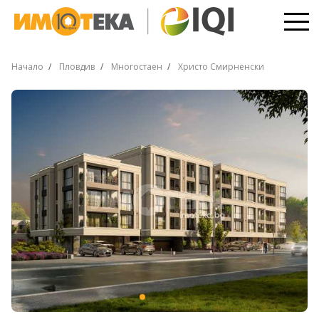
Начало
Пловдив
Многостаен
Христо Смирненски