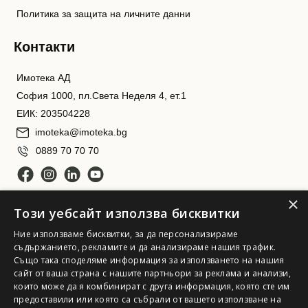
Политика за защита на личните данни
Контакти
Имотека АД
София 1000, пл.Света Неделя 4, ет.1
ЕИК: 203504228
imoteka@imoteka.bg
0889 70 70 70
×
Този уебсайт използва бисквитки
Ние използваме бисквитки, за да персонализираме
съдържанието, рекламите и да анализираме нашия трафик.
Също така споделяме информация за използването на нашия
сайт от ваша страна с нашите партньори за реклама и анализи,
Имотека АД. Всички права запазени
които може да я комбинират с друга информация, която сте им
предоставили или която са събрали от вашето използване на