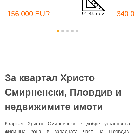
156 000 EUR
340 
91.34 кв.м.
За квартал Христо
Смирненски, Пловдив и
недвижимите имоти
Квартал Христо Смирненски е добре установена
жилищна зона в западната част на Пловдив.