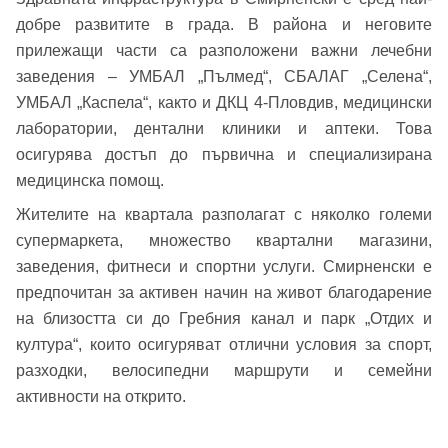
Вход като гост
добре развитите в града. В района и неговите
или използвай профил
прилежащи части са разположени важни лечебни
заведения – УМБАЛ „Пълмед“, СБАЛАГ „Селена“,
Вход с Google
Заяви оглед
УМБАЛ „Каспела“, както и ДКЦ 4-Пловдив, медицински
лаборатории, дентални клиники и аптеки. Това
Вход с Facebook
осигурява достъп до първична и специализирана
медицинска помощ.
Жителите на квартала разполагат с няколко големи
супермаркета, множество квартални магазини,
заведения, фитнеси и спортни услуги. Смирненски е
предпочитан за активен начин на живот благодарение
на близостта си до Гребния канал и парк „Отдих и
култура“, които осигуряват отлични условия за спорт,
разходки, велосипедни маршрути и семейни
активности на открито.