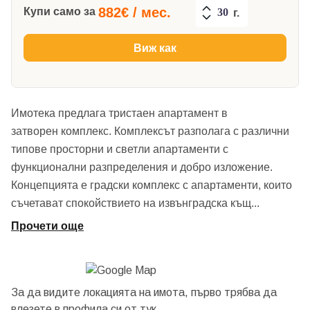
882
€ / мес.
Купи само за
г.
Виж как
Имотека предлага тристаен апартамент в
затворен комплекс. Комплексът разполага с различни
типове просторни и светли апартаменти с
функционални разпределения и добро изложение.
Концепцията е градски комплекс с апартаменти, които
съчетават спокойствието на извънградска къщ
...
Прочети още
За да видите локацията на имота, първо трябва да
влезете в профила си от
тук.