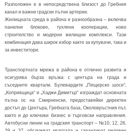
Разположен е в непосредствена близост до Гребния
канал и важни градски пътни артерии.
Жилищната среда в района е разнообразна – включва
панелни блокове, тухлени кооперации, ново
строителство и модерни жилищни комплекси. Тази
комбинация дава широк избор както за купувачи, така и
за инвеститори.
Транспортната мрежа в района е отлично развита и
осигурява бърза връзка с центъра на града и
съседните квартали. Булевардите „Пещерско шосе“,
„Копривщица“ и „Хаджи Димитър“ изграждат основната
пътна ос на Смирненски, предоставяйки директен
достъп до Центъра, Гребната база, Околовръстния път,
както и до ключови бизнес и търговски направления.
Добре дошъл!
Автобусни линии на градския транспорт – №10, 12, 26,
29 и 37, обслужват квартала и гарантират редовен