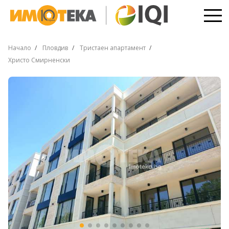
Начало
Пловдив
Тристаен апартамент
Христо Смирненски