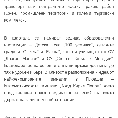
транспорт към централните части, Тракия, район
Вход
Регистрация
Южен, промишлени територии и големи търговски
Име*
комплекси.
Имейл Адрес
В квартала се намират редица образователни
Имейл адрес*
институции – Детска ясла „100 усмивки“, детските
градини „Светла“ и „Елица“, както и училища като ОУ
Парола
„Драган Манчов“ и СУ „Св. св. Кирил и Методий“.
Благодарение на основните пътни връзки достъпът до
Телефон*
Вашето запитване стигна до нас. Ще
тях е удобен и бърз. В близост е разположена и една от
▼
най-реномираните гимназии в Пловдив –
се обадим възможно най-бързо.
Забравена парола?
Математическата гимназия „Акад. Кирил Попов“, което
представлява голямо предимство за семейства, които
Вход
държат на качествено образование.
Здравната инфраструктура в Смирненски е сред най-