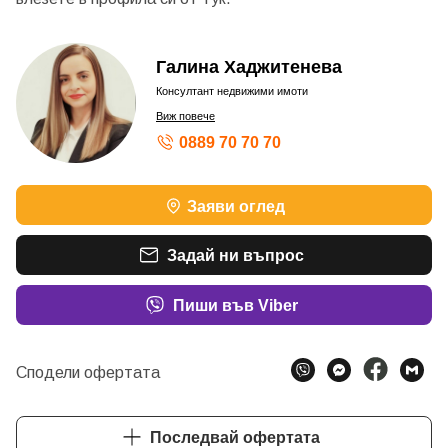
Галина Хаджитенева
Консултант недвижими имоти
Виж повече
0889 70 70 70
Заяви оглед
Задай ни въпрос
Пиши във Viber
Сподели офертата
Последвай офертата