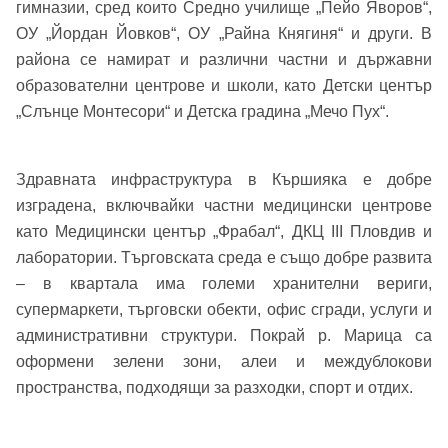
гимназии, сред които Средно училище „Пейо Яворов“,
Имейл Адрес
ОУ „Йордан Йовков“, ОУ „Райна Княгиня“ и други. В
района се намират и различни частни и държавни
Имейл адрес*
образователни центрове и школи, като Детски център
„Слънце Монтесори“ и Детска градина „Мечо Пух“.
Парола
Телефон*
Здравната инфраструктура в Кършияка е добре
Вашето запитване стигна до нас. Ще
изградена, включвайки частни медицински центрове
▼
се обадим възможно най-бързо.
като Медицински център „Фрабал“, ДКЦ III Пловдив и
Забравена парола?
лаборатории. Търговската среда е също добре развита
– в квартала има големи хранителни вериги,
Вход
супермаркети, търговски обекти, офис сгради, услуги и
административни структури. Покрай р. Марица са
оформени зелени зони, алеи и междублокови
Вход като гост
пространства, подходящи за разходки, спорт и отдих.
или използвай профил