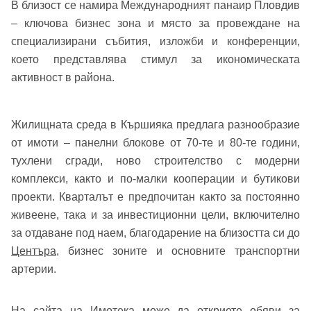
В близост се намира Международният панаир Пловдив
Вход с Google
Заяви оглед
– ключова бизнес зона и място за провеждане на
специализирани събития, изложби и конференции,
Вход с Facebook
което представлява стимул за икономическата
активност в района.
Жилищната среда в Кършияка предлага разнообразие
от имоти – панелни блокове от 70-те и 80-те години,
тухлени сгради, ново строителство с модерни
комплекси, както и по-малки кооперации и бутикови
проекти. Кварталът е предпочитан както за постоянно
живеене, така и за инвестиционни цели, включително
за отдаване под наем, благодарение на близостта си до
Центъра
, бизнес зоните и основните транспортни
артерии.
На сайта на Имотека може да откриете обяви за