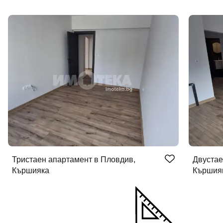
Тристаен апартамент в Пловдив,
Двустае
Кършияка
Кършия