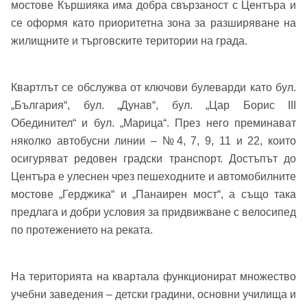
мостове Кършияка има добра свързаност с Центъра и
се оформя като приоритетна зона за разширяване на
жилищните и търговските територии на града.
Квартлът се обслужва от ключови булеварди като бул.
„България“, бул. „Дунав“, бул. „Цар Борис III
Обединител“ и бул. „Марица“. През него преминават
няколко автобусни линии – №4, 7, 9, 11 и 22, които
осигуряват редовен градски транспорт. Достъпът до
Центъра е улеснен чрез пешеходните и автомобилните
мостове „Герджика“ и „Панаирен мост“, а също така
предлага и добри условия за придвижване с велосипед
по протежението на реката.
Добре дошъл!
На територията на квартала функционират множество
Вход
Регистрация
Име*
учебни заведения – детски градини, основни училища и