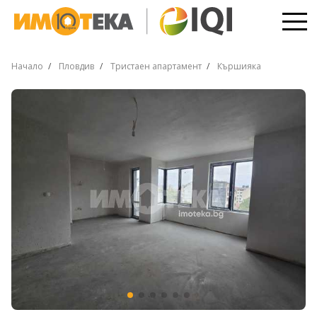
Начало
Пловдив
Тристаен апартамент
Кършияка