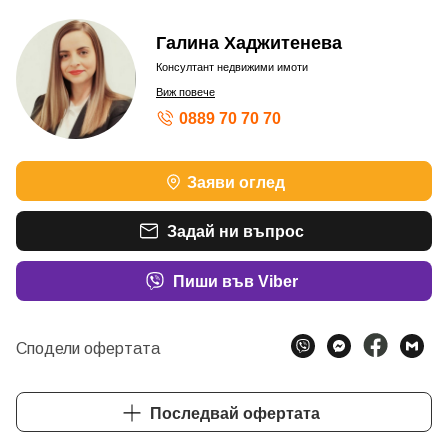
Галина Хаджитенева
Консултант недвижими имоти
Виж повече
0889 70 70 70
Заяви оглед
Задай ни въпрос
Пиши във Viber
Сподели офертата
Последвай офертата