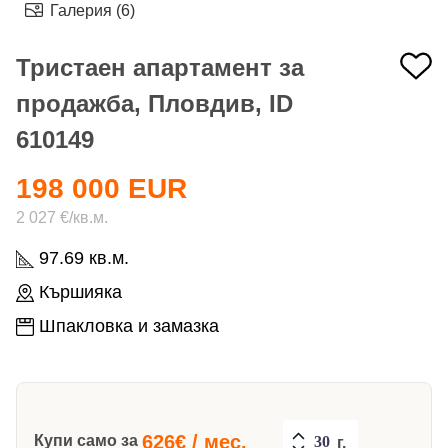
Галерия (6)
Тристаен апартамент за
продажба, Пловдив, ID
610149
198 000 EUR
2 027 €/кв.м.
97.69 кв.м.
Кършияка
Шпакловка и замазка
626
€ / мес.
Купи само за
г.