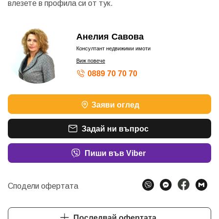
влезете в профила си от
тук.
Анелия Савова
Консултант недвижими имоти
Виж повече
0889 70 70 70
Заяви оглед
Задай ни въпрос
Пиши във Viber
Сподели офертата
Последвай офертата