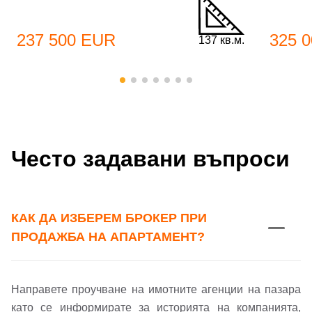
Вход
Регистрация
Име*
237 500 EUR
325 
137 кв.м.
Имейл Адрес
Имейл адрес*
Парола
Често задавани въпроси
Телефон*
Вашето запитване стигна до нас. Ще
▼
се обадим възможно най-бързо.
Забравена парола?
КАК ДА ИЗБЕРЕМ БРОКЕР ПРИ
ПРОДАЖБА НА АПАРТАМЕНТ?
Вход
Направете проучване на имотните агенции на пазара
Вход като гост
като се информирате за историята на компанията,