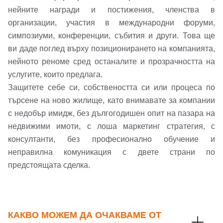
нейните награди и постижения, членства в
или използвай профил
организации, участия в международни форуми,
симпозиуми, конференции, събития и други. Това ще
Вход с Google
Заяви оглед
ви даде поглед върху позиционирането на компанията,
нейното реноме сред останалите и прозрачността на
Вход с Facebook
услугите, които предлага.
Защитете себе си, собствеността си или процеса по
търсене на ново жилище, като внимавате за компании
с недобър имидж, без дългогодишен опит на пазара на
недвижими имоти, с лоша маркетинг стратегия, с
консултанти, без професионално обучение и
неправилна комуникация с двете страни по
предстоящата сделка.
КАКВО МОЖЕМ ДА ОЧАКВАМЕ ОТ