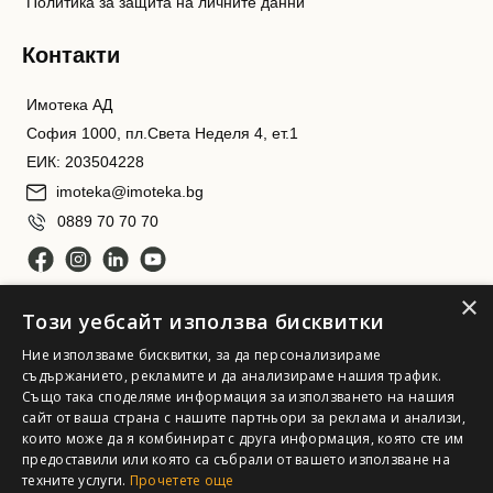
Политика за защита на личните данни
Контакти
Имотека АД
София 1000, пл.Света Неделя 4, ет.1
ЕИК: 203504228
imoteka@imoteka.bg
0889 70 70 70
×
Този уебсайт използва бисквитки
Ние използваме бисквитки, за да персонализираме
съдържанието, рекламите и да анализираме нашия трафик.
Също така споделяме информация за използването на нашия
сайт от ваша страна с нашите партньори за реклама и анализи,
Имотека АД. Всички права запазени
които може да я комбинират с друга информация, която сте им
предоставили или която са събрали от вашето използване на
техните услуги.
Прочетете още