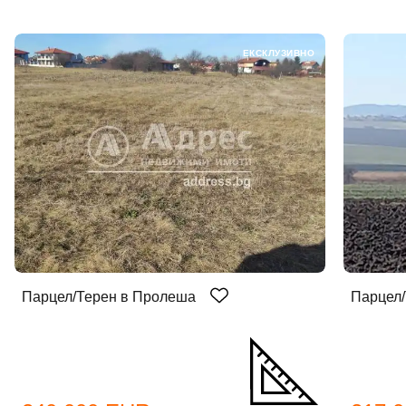
ЕКСКЛУЗИВНО
Парцел/Терен в Пролеша
Парцел