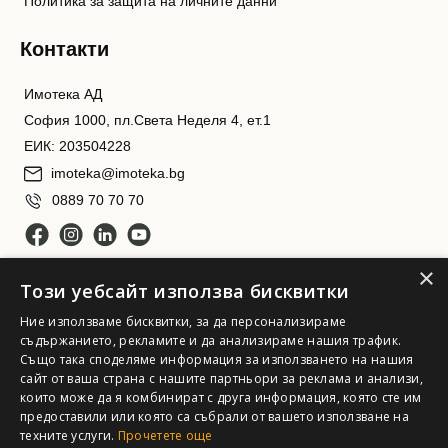
Политика за защита на личните данни
Контакти
Имотека АД
София 1000, пл.Света Неделя 4, ет.1
ЕИК: 203504228
imoteka@imoteka.bg
0889 70 70 70
×
Този уебсайт използва бисквитки
Ние използваме бисквитки, за да персонализираме
съдържанието, рекламите и да анализираме нашия трафик.
Също така споделяме информация за използването на нашия
сайт от ваша страна с нашите партньори за реклама и анализи,
Имотека АД. Всички права запазени
които може да я комбинират с друга информация, която сте им
предоставили или която са събрали от вашето използване на
техните услуги.
Прочетете още