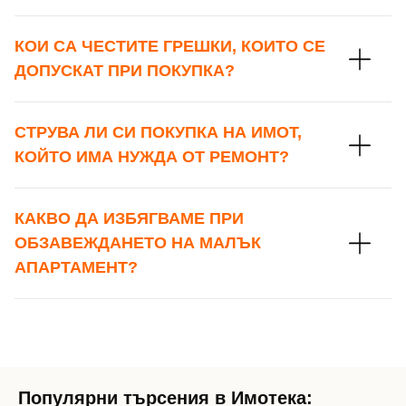
КОИ СА ЧЕСТИТЕ ГРЕШКИ, КОИТО СЕ
Забравена парола?
ДОПУСКАТ ПРИ ПОКУПКА?
Вход
СТРУВА ЛИ СИ ПОКУПКА НА ИМОТ,
КОЙТО ИМА НУЖДА ОТ РЕМОНТ?
Вход като гост
КАКВО ДА ИЗБЯГВАМЕ ПРИ
или използвай профил
ОБЗАВЕЖДАНЕТО НА МАЛЪК
АПАРТАМЕНТ?
Вход с Google
Вход с Facebook
Популярни търсения в Имотека: