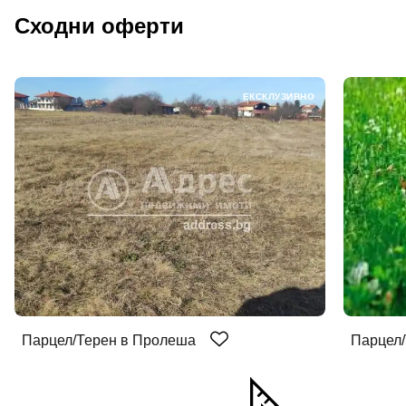
Сходни оферти
ЕКСКЛУЗИВНО
Парцел/Терен в Пролеша
Парцел