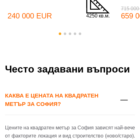
715 00
240 000 EUR
659 
4250 кв.м.
Добре дошъл!
Вход
Регистрация
Име*
Често задавани въпроси
Имейл Адрес
Имейл адрес*
КАКВА Е ЦЕНАТА НА КВАДРАТЕН
Парола
МЕТЪР ЗА СОФИЯ?
Телефон*
Вашето запитване стигна до нас. Ще
Цените на квадратен метър за София зависят най-вече
▼
се обадим възможно най-бързо.
Забравена парола?
от факторите локация и вид строителство (ново/старо).