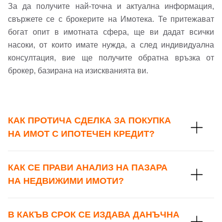
За да получите най-точна и актуална информация,
Вход
свържете се с брокерите на Имотека. Те притежават
богат опит в имотната сфера, ще ви дадат всички
насоки, от които имате нужда, а след индивидуална
консултация, вие ще получите обратна връзка от
Вход като гост
брокер, базирана на изискванията ви.
или използвай профил
Вход с Google
Заяви оглед
КАК ПРОТИЧА СДЕЛКА ЗА ПОКУПКА
Вход с Facebook
НА ИМОТ С ИПОТЕЧЕН КРЕДИТ?
КАК СЕ ПРАВИ АНАЛИЗ НА ПАЗАРА
НА НЕДВИЖИМИ ИМОТИ?
В КАКЪВ СРОК СЕ ИЗДАВА ДАНЪЧНА