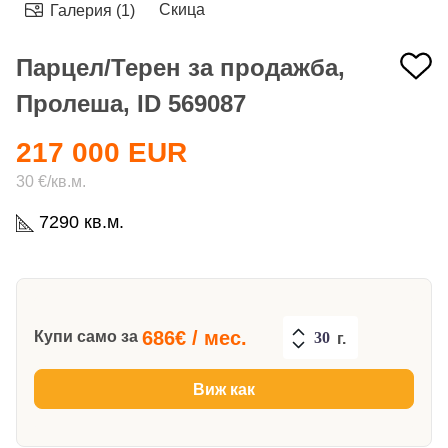
Скица
Галерия (1)
Парцел/Терен за продажба,
Пролеша, ID 569087
217 000 EUR
30 €/кв.м.
7290 кв.м.
686
€ / мес.
Купи само за
г.
Виж как