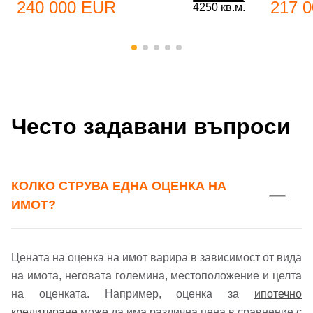
240 000 EUR
217 
4250 кв.м.
Често задавани въпроси
КОЛКО СТРУВА ЕДНА ОЦЕНКА НА
ИМОТ?
Цената на оценка на имот варира в зависимост от вида
Добре дошъл!
на имота, неговата големина, местоположение и целта
на оценката. Например, оценка за
ипотечно
кредитиране
може да има различна цена в сравнение с