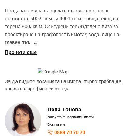
Продават се два парцела в съседство с площ
съответно 5002 кв.м., и 4001 кв.м. - обща площ на
терена 9003кв.м. Осигурени ток /издадена виза за
проектиране на трафопост в имота/; вода; лице на
главен път.
...
Прочети още
За да видите локацията на имота, първо трябва да
влезете в профила си от
тук.
Пепа Тонева
Консултант недвижими имоти
Виж повече
0889 70 70 70