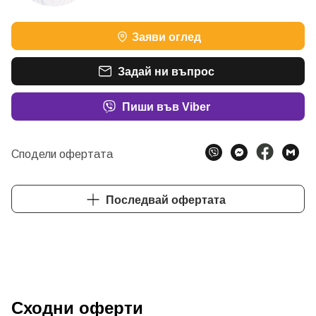
Заяви оглед
Задай ни въпрос
Пиши във Viber
Сподели офертата
Последвай офертата
Сходни оферти