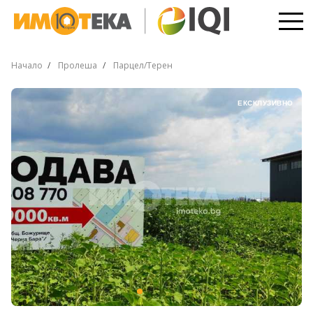
Начало
Пролеша
Парцел/Терен
ЕКСКЛУЗИВНО