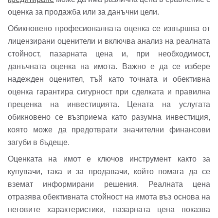
Вход
Регистрация
Име*
оценка за продажба или за данъчни цели.
Обикновено професионалната оценка се извършва от
Имейл Адрес
лицензирани оценители и включва анализ на реалната
стойност, пазарната цена и, при необходимост,
Имейл адрес*
данъчната оценка на имота. Важно е да се избере
надежден оценител, тъй като точната и обективна
Парола
оценка гарантира сигурност при сделката и правилна
преценка на инвестицията. Цената на услугата
Телефон*
Вашето запитване стигна до нас. Ще
обикновено се възприема като разумна инвестиция,
▼
която може да предотврати значителни финансови
се обадим възможно най-бързо.
Забравена парола?
загуби в бъдеще.
Вход
Оценката на имот е ключов инструмент както за
купувачи, така и за продавачи, който помага да се
вземат информирани решения. Реалната цена
отразява обективната стойност на имота въз основа на
Вход като гост
неговите характеристики, пазарната цена показва
или използвай профил