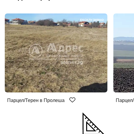
ЕКСКЛУЗИВНО
Парцел/Терен в Пролеша
Парцел