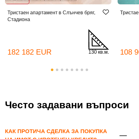
Тристаен апартамент в Слънчев бряг,
Тристае
Стадиона
182 182 EUR
108 
130 кв.м.
Често задавани въпроси
КАК ПРОТИЧА СДЕЛКА ЗА ПОКУПКА