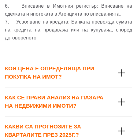
6. Вписване в Имотния регистър: Вписване на
Вход
сделката и ипотеката в Агенцията по вписванията.
7. Усвояване на кредита: Банката превежда сумата
на кредита на продавача или на купувача, според
Вход като гост
договореното.
или използвай профил
Вход с Google
Заяви оглед
КОЯ ЦЕНА Е ОПРЕДЕЛЯЩА ПРИ
Вход с Facebook
ПОКУПКА НА ИМОТ?
КАК СЕ ПРАВИ АНАЛИЗ НА ПАЗАРА
НА НЕДВИЖИМИ ИМОТИ?
КАКВИ СА ПРОГНОЗИТЕ ЗА
КВАРТАЛИТЕ ПРЕЗ 2025Г.?