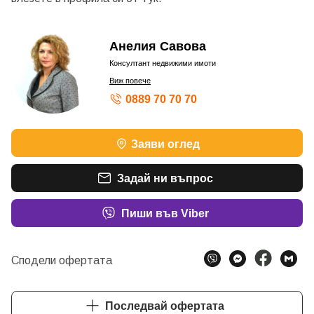
Анелия Савова
Консултант недвижими имоти
Виж повече
0889 70 70 70
Заяви оглед
Задай ни въпрос
Пиши във Viber
Сподели офертата
Последвай офертата