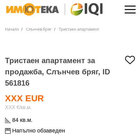
Начало
Слънчев бряг
Тристаен апартамент
Тристаен апартамент за
продажба, Слънчев бряг, ID
561816
XXX EUR
XXX €/кв.м.
84 кв.м.
Напълно обзаведен