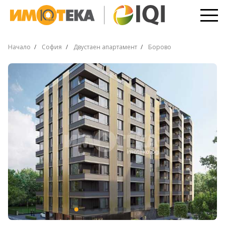
Начало
София
Двустаен апартамент
Борово