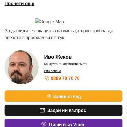
Прочети още
За да видите локацията на имота, първо трябва да
влезете в профила си от
тук.
Иво Жеков
Консултант недвижими имоти
Виж повече
0889 70 70 70
Заяви оглед
Задай ни въпрос
Пиши във Viber