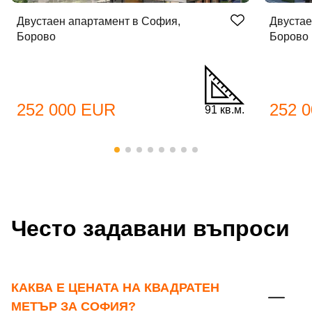
Име*
Двустаен апартамент в София,
Двустае
Борово
Борово
Имейл Адрес
Имейл адрес*
252 000 EUR
252 
Парола
91 кв.м.
Телефон*
Вашето запитване стигна до нас. Ще
▼
се обадим възможно най-бързо.
Забравена парола?
Вход
Често задавани въпроси
Вход като гост
КАКВА Е ЦЕНАТА НА КВАДРАТЕН
или използвай профил
МЕТЪР ЗА СОФИЯ?