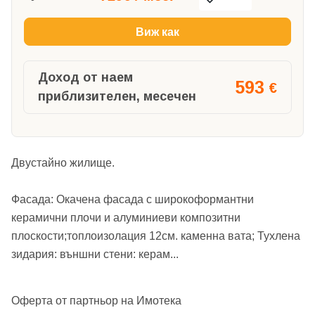
Виж как
Доход от наем
593
€
приблизителен, месечен
Двустайно жилище.
Фасада: Oкачена фасада с широкоформантни
керамични плочи и алуминиеви композитни
плоскости;топлоизолация 12см. каменна вата; Тухлена
зидария: външни стени: керам
...
Оферта от партньор на Имотека