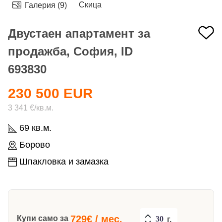
Скица
Галерия (9)
Двустаен апартамент за
продажба, София, ID
693830
230 500 EUR
3 341 €/кв.м.
69 кв.м.
Борово
Шпакловка и замазка
729
€ / мес.
Купи само за
г.