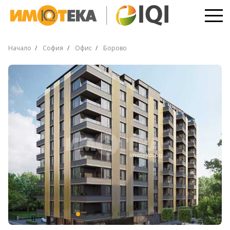
Начало
София
Офис
Борово