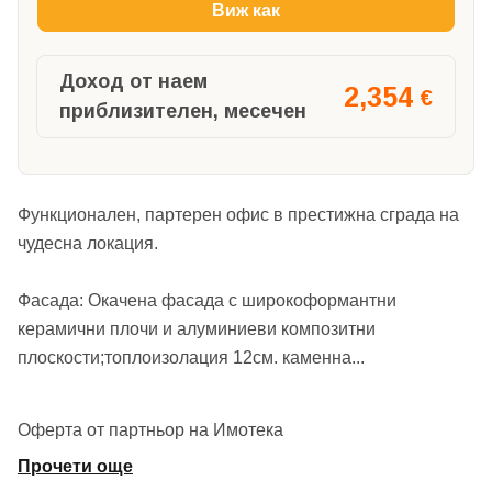
Виж как
Доход от наем
2,354
€
приблизителен, месечен
Функционален, партерен офис в престижна сграда на
чудесна локация.
Фасада: Oкачена фасада с широкоформантни
керамични плочи и алуминиеви композитни
плоскости;топлоизолация 12см. каменна
...
Оферта от партньор на Имотека
Прочети още