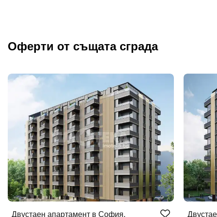
Оферти от същата сграда
Добре дошъл!
Вход
Регистрация
Двустаен апартамент в София,
Двустае
Име*