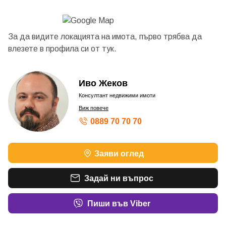
За да видите локацията на имота, първо трябва да
влезете в профила си от
тук.
Иво Жеков
Консултант недвижими имоти
Виж повече
0889 70 70 70
Заяви оглед
Задай ни въпрос
Пиши във Viber