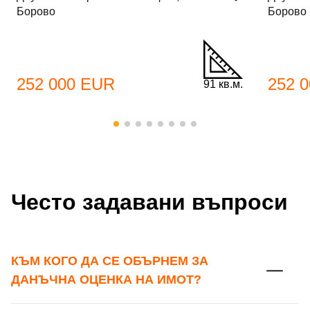
Борово
Борово
Имейл Адрес
Имейл адрес*
252 000 EUR
252 
91 кв.м.
Парола
Телефон*
Вашето запитване стигна до нас. Ще
▼
се обадим възможно най-бързо.
Забравена парола?
Често задавани въпроси
Вход
КЪМ КОГО ДА СЕ ОБЪРНЕМ ЗА
Вход като гост
ДАНЪЧНА ОЦЕНКА НА ИМОТ?
или използвай профил