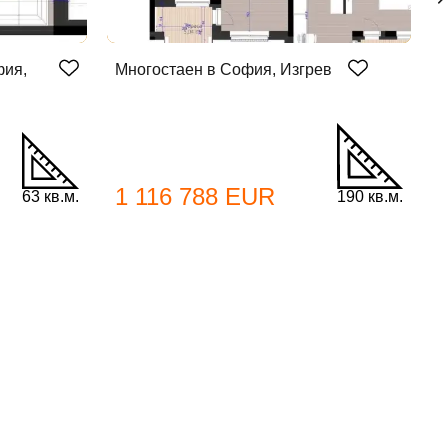
фия,
Многостаен в София, Изгрев
М
1 116 788 EUR
63 кв.м.
190 кв.м.