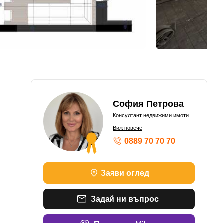
София Петрова
Консултант недвижими имоти
Виж повече
0889 70 70 70
ШАМПИОН ПО ОБОРОТ - БРОНЗОВ К
Заяви оглед
ШАМПИОН ПО ОБОРОТ - БРОНЗОВ К
ШАМПИОН ПО ОБОРОТ – БРОНЗОВ К
ШАМПИОН ПО ОБОРОТ – БРОНЗОВ К
Задай ни въпрос
ШАМПИОН ПО ОБОРОТ – СРЕБЪРЕН 