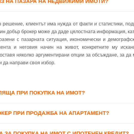
ИЗ НА ПАЗАРА НА НЕДВИЖИМИ ИМОТИ?
или използвай профил
Вход с Google
Вход с Facebook
решение, клиентът има нужда от факти и статистики, под
дин добър брокер може да даде цялостната информация, ка
бразени с пазарната ситуация, икономически и демографск
ента и неговия начин на живот, конкретните му искан
оставя няколко аргументирани опции за обсъждане, за да
 и да направи своя избор.
ЛЯЩА ПРИ ПОКУПКА НА ИМОТ?
ОКЕР ПРИ ПРОДАЖБА НА АПАРТАМЕНТ?
А ЗА ПОКУПКА НА ИМОТ С ИПОТЕЧЕН КРЕДИТ?