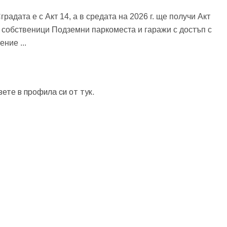
радата е с Акт 14, а в средата на 2026 г. ще получи Акт
и собственици Подземни паркоместа и гаражи с достъп с
ление
...
зете в профила си от
тук.