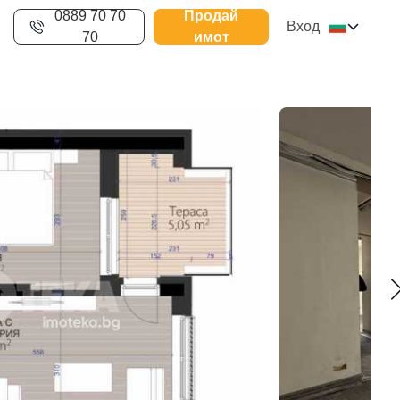
0889 70 70
Продай
Вход
70
имот