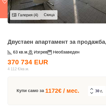
Скица
Галерия (4)
Двустаен апартамент за продажба,
63 кв.м.
Изгрев
Необзаведен
370 734 EUR
4 112 €/кв.м.
1172
€ / мес.
Купи само за
г.