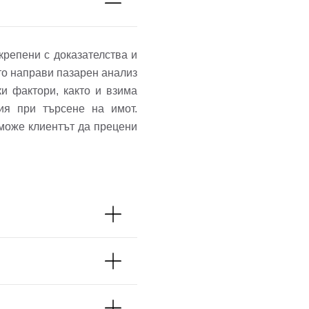
крепени с доказателства и
то направи пазарен анализ
и фактори, както и взима
ия при търсене на имот.
 може клиентът да прецени