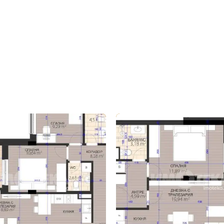
бре дошъл!