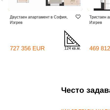
Име
Двустаен апартамент в София,
Тристаен а
Име
Изгрев
Изгрев
Имей
Пар
727 356 EUR
469 81
124 кв.м.
Теле
Забр
Често зада