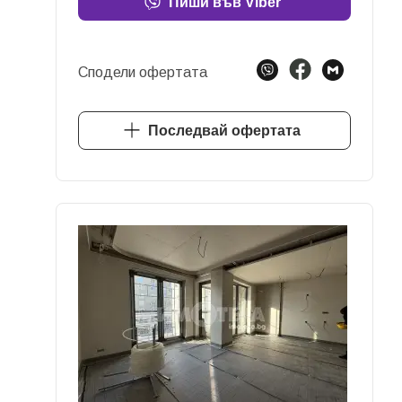
Пиши във Viber
Сподели офертата
Последвай офертата