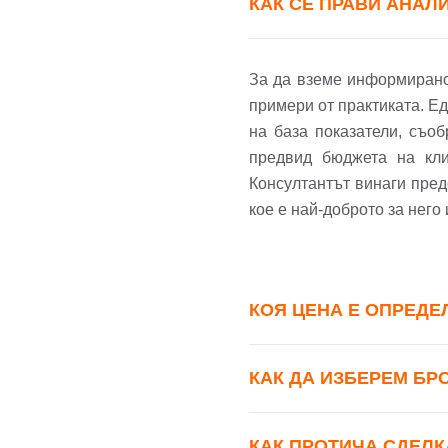
КАК СЕ ПРАВИ АНАЛ
За да вземе информирано 
примери от практиката. Е
на база показатели, съо
предвид бюджета на кли
Консултантът винаги пред
кое е най-доброто за него
КОЯ ЦЕНА Е ОПРЕДЕ
КАК ДА ИЗБЕРЕМ БР
КАК ПРОТИЧА СДЕЛК