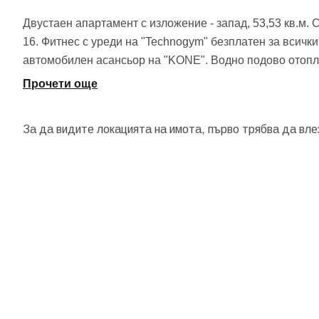
Двустаен апартамент с изложение - запад, 53,53 кв.м. Сг
16. Фитнес с уреди на "Technogym" безплатен за всичк
автомобилен асансьор на "KONE". Водно подово отоп
Прочети още
За да видите локацията на имота, първо трябва да вле