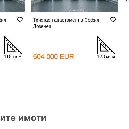
фия,
Тристаен апартамент в София,
Т
Лозенец
Л
504 000 EUR
118 кв.м.
123 кв.м.
мите имоти