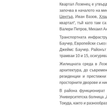
Квартал Лозенец е утвър
Теле
започва в началото на мин
Забр
Център
, Иван Вазов,
Хла
квартал“, тъй като там с
Валери Петров, Михаил Ан
Транспортната инфрастру
Баучер, Европейски съюз 
Джеймс Баучер. Районът 
трамваи 10 и 15, осигуряв
Жилищната среда в Лозе
архитектура, до съвреме
резиденции и престижни 
просторните дворове и ни
В района функционират у
Университетска болница „
Токуда, както и разнообраз