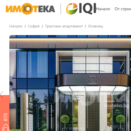
Начало
От стро
Начало
София
Тристаен апартамент
Лозенец
870