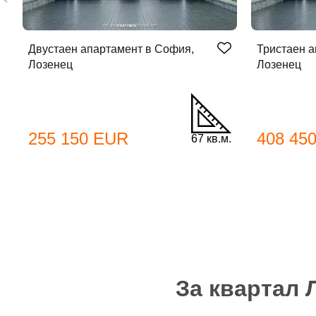
Двустаен апартамент в София,
Тристаен а
Лозенец
Лозенец
До
255 150 EUR
408 45
67 кв.м.
Име
Име
Имей
За квартал 
Пар