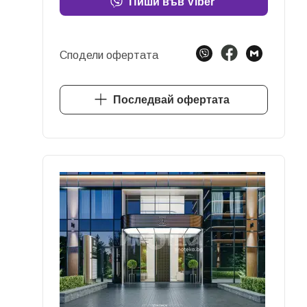
Пиши във Viber
Сподели офертата
Последвай офертата