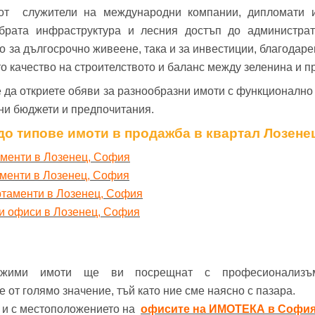
от служители на международни компании, дипломати и
обрата инфраструктура и лесния достъп до администрат
о за дългосрочно живеене, така и за инвестиции, благодар
о качество на строителството и баланс между зеленина и п
 да откриете обяви за разнообразни имоти с функционално
чни бюджети и предпочитания.
до типове имоти в продажба в квартал Лозене
аменти в Лозенец, София
аменти в Лозенец, София
ртаменти в Лозенец, София
и офиси в Лозенец, София
ижими имоти ще ви посрещнат с професионализъ
от голямо значение, тъй като ние сме наясно с пазара.
е и с местоположението на
офисите на ИМОТЕКА в Софи