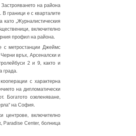
 Застрояването на района
. В граници е с кварталите
та като „Журналистическия
общественици, включително
урния профил на района.
те с метростанции Джеймс
 Черни връх, Арсеналски и
ролейбуси 2 и 9, както и
а града.
кооперации с характерна
ичието на дипломатически
т. Богатото озеленяване,
ерла“ на София.
ки центрове, включително
 Paradise Center, болница