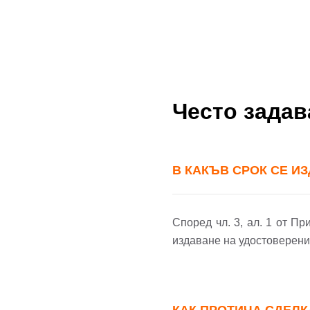
Често зада
В КАКЪВ СРОК СЕ И
Според чл. 3, ал. 1 от П
издаване на удостоверение
КАК ПРОТИЧА СДЕЛК