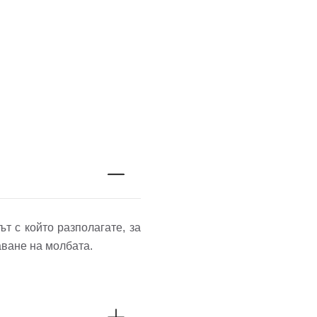
т с който разполагате, за
аване на молбата.