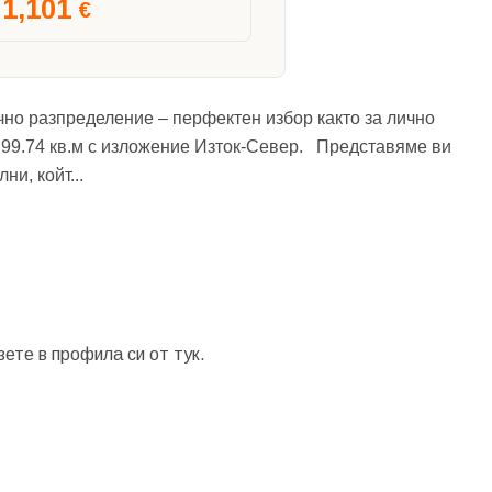
1,101
€
о разпределение – перфектен избор както за лично
 / 99.74 кв.м с изложение Изток-Север. Представяме ви
ни, койт
...
зете в профила си от
тук.