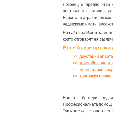
Лозенец е предпочитан 
централната локация, д
Районът е атрактивен какт
недвижими имоти, високот
На сайта на Имотека може
които отговарят на разли
Ето и бързи връзки 
>>
двустайни апарт
>>
тристайни апарт
>>
многостайни апа
>>
търговски площи 
Нашите брокери недв
Професионалната помощ е 
Тук може да се запознает