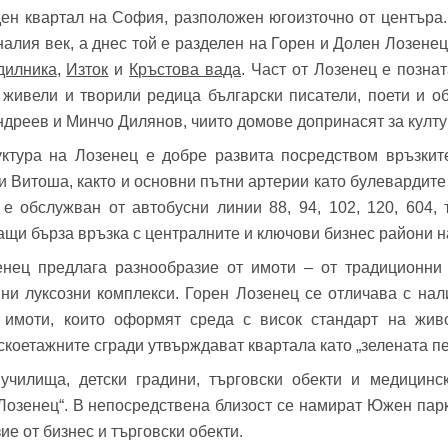
ден квартал на София, разположен югоизточно от центъра.
фон*
се обадим възможно най-бързо.
алия век, а днес той е разделен на Горен и Долен Лозенец
авена парола?
▼
дилника
,
Изток
и
Кръстова вада
. Част от Лозенец е позна
а живели и творили редица български писатели, поети и 
Вход
дреев и Минчо Дилянов, чиито домове допринасят за култ
ктура на Лозенец е добре развита посредством връзки
и Витоша, както и основни пътни артерии като булевардите
Вход като гост
е обслужван от автобусни линии 88, 94, 102, 120, 604, т
Заяви оглед
ащи бърза връзка с централните и ключови бизнес райони н
или използвай профил
нец предлага разнообразие от имоти – от традиционни 
Вход с Google
Вход с Facebook
нни луксозни комплекси. Горен Лозенец се отличава с нал
имоти, които оформят среда с висок стандарт на живо
скоетажните сгради утвърждават квартала като „зелената п
чилища, детски градини, търговски обекти и медицинс
Лозенец“. В непосредствена близост се намират Южен парк,
ие от бизнес и търговски обекти.