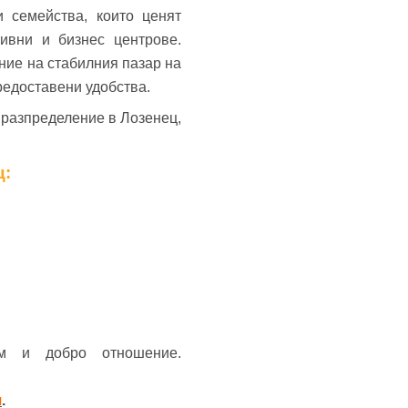
 семейства, които ценят
ивни и бизнес центрове.
ение на стабилния пазар на
редоставени удобства.
 разпределение в Лозенец,
ц:
м и добро отношение.
я
.