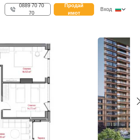
0889 70 70
Продай
Вход
70
имот