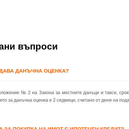
вани въпроси
ЗДАВА ДАНЪЧНА ОЦЕНКА?
риложение № 2 на Закона за местните данъци и такси, срокъ
то за данъчна оценка е 2 седмици, считано от деня на под
А ЗА ПОКУПКА НА ИМОТ С ИПОТЕЧЕН КРЕДИТ?