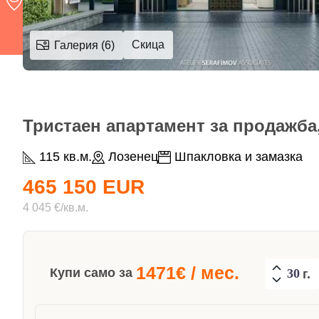
Скица
Галерия (6)
Тристаен апартамент за продажба,
115 кв.м.
Лозенец
Шпакловка и замазка
465 150 EUR
4 045 €/кв.м.
1471
€ / мес.
Купи само за
г.