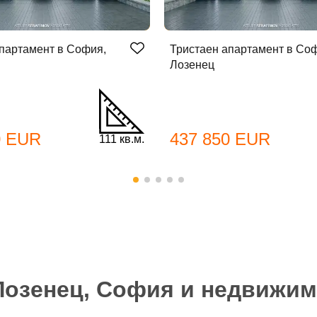
партамент в София,
Тристаен апартамент в Со
Лозенец
бре дошъл!
0 EUR
437 850 EUR
111 кв.м.
Вход
Регистрация
*
йл Адрес
л адрес*
Лозенец, София и недвижи
ола
Вашето запитване стигна до нас. Ще